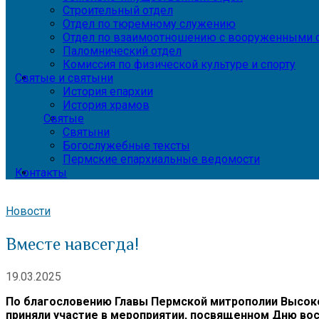
Строительный отдел
Отдел по тюремному служению
Отдел по взаимоотношению с вооруженными с
Паломнический отдел
Комиссия по физической культуре и спорту
Святые и святыни
История епархии
История храмов
Святые
Святыни
Богослужебные тексты
Пермские епархиальные ведомости
Контакты
Новости
Вместе навсегда!
19.03.2025
По благословению Главы Пермской митрополии Высоко
приняли участие в мероприятии, посвященном Дню во