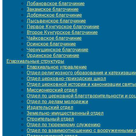
Лобановское благочиние
Закамское благочиние
Добрянское благочиние
Лысьвенское благочиние
Первое Кунгурское благочиние
Второе Кунгурское благочиние
Чайковское благочиние
Осинское благочиние
Чернушинское благочиние
Ординское благочиние
Епархиальные структуры
Епархиальное управление
Отдел религиозного образования и катехизаци
Отдел церковно-приходских школ
Отдел церковной истории и канонизации святы
Миссионерский отдел
Отдел по церковной благотворительности и с
Отдел по делам молодежи
Издательский отдел
Земельно-имущественный отдел
Строительный отдел
Отдел по тюремному служению
Отдел по взаимоотношению с вооруженными с