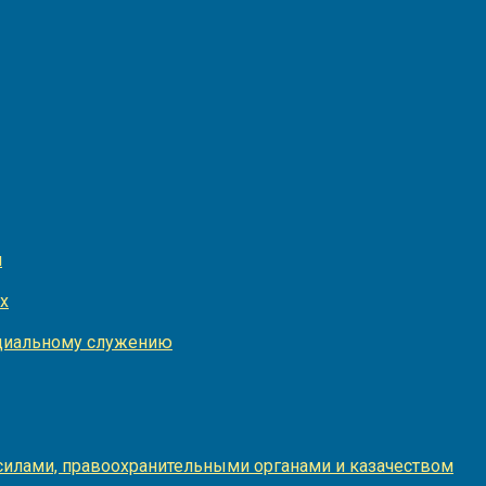
и
х
оциальному служению
илами, правоохранительными органами и казачеством