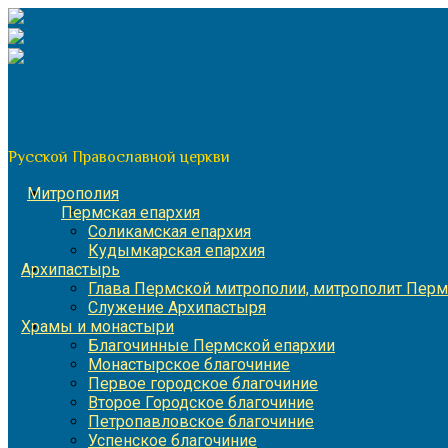
Перейти
к
содержимому
По благословению митрополита Пермского и Кунгурского 
Пермская митрополия
Русской Православной церкви
Митрополия
Пермская епархия
Соликамская епархия
Кудымкарская епархия
Архипастырь
Глава Пермской митрополии, митрополит Перм
Служение Архипастыря
Храмы и монастыри
Благочинные Пермской епархии
Монастырское благочиние
Первое городское благочиние
Второе Городское благочиние
Петропавловское благочиние
Успенское благочиние