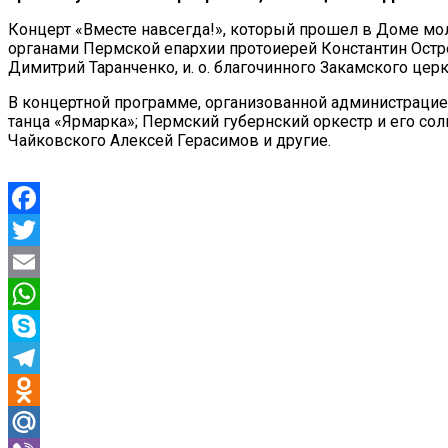
Концерт «Вместе навсегда!», который прошел в Доме м
органами Пермской епархии протоиерей Константин Остр
Димитрий Таранченко, и. о. благочинного Закамского це
В концертной программе, организованной администрацией
танца «Ярмарка»; Пермский губернский оркестр и его соли
Чайковского Алексей Герасимов и другие.
Facebook
Twitter
Email
WhatsApp
Skype
Telegram
Odnoklassniki