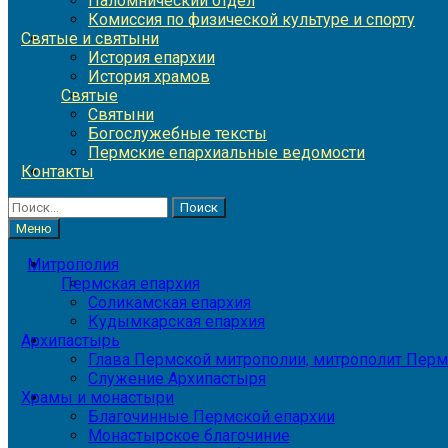
Паломнический отдел
Комиссия по физической культуре и спорту
Святые и святыни
История епархии
История храмов
Святые
Святыни
Богослужебные тексты
Пермские епархиальные ведомости
Контакты
Найти:
Меню
Митрополия
Пермская епархия
Соликамская епархия
Кудымкарская епархия
Архипастырь
Глава Пермской митрополии, митрополит Перм
Служение Архипастыря
Храмы и монастыри
Благочинные Пермской епархии
Монастырское благочиние