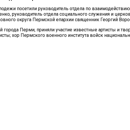
олодежи посетили руководитель отдела по взаимодействи
енко, руководитель отдела социального служения и церк
рковного округа Пермской епархии священник Георгий Воро
 города Перми, приняли участие известные артисты и тво
сты; хор Пермского военного института войск национальной