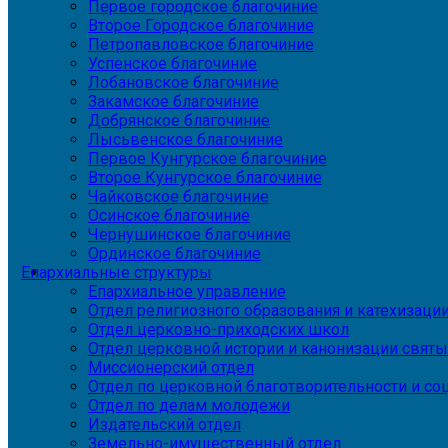
Первое городское благочиние
Второе Городское благочиние
Петропавловское благочиние
Успенское благочиние
Лобановское благочиние
Закамское благочиние
Добрянское благочиние
Лысьвенское благочиние
Первое Кунгурское благочиние
Второе Кунгурское благочиние
Чайковское благочиние
Осинское благочиние
Чернушинское благочиние
Ординское благочиние
Епархиальные структуры
Епархиальное управление
Отдел религиозного образования и катехизаци
Отдел церковно-приходских школ
Отдел церковной истории и канонизации святы
Миссионерский отдел
Отдел по церковной благотворительности и с
Отдел по делам молодежи
Издательский отдел
Земельно-имущественный отдел