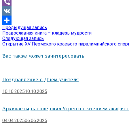
Mail.Ru
Viber
VK
Предыдущая
Предыдущая запись
Навигация
Отправить
запись:
Православная книга – кладезь мудрости
по
Следующая
Следующая запись
запись:
Открытие XV Пермского краевого паралимпийского спор
записям
Вас также может заинтересовать
Поздравление с Днем учителя
10.10.2025
10.10.2025
Архипастырь совершил Утреню с чтением акафист
04.04.2025
06.06.2025