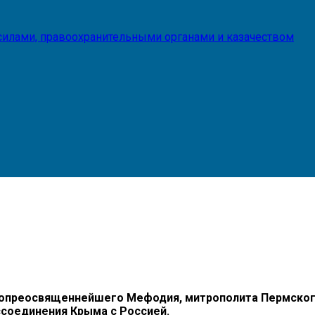
илами, правоохранительными органами и казачеством
преосвященнейшего Мефодия, митрополита Пермского и
ссоединения Крыма с Россией.