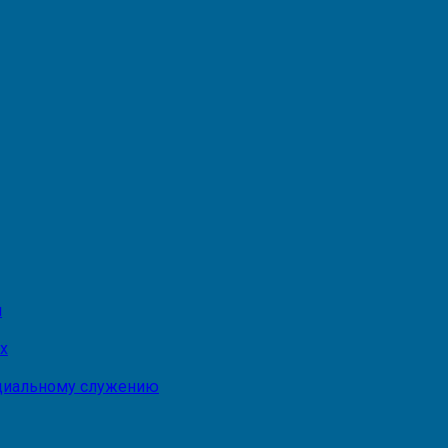
и
х
оциальному служению