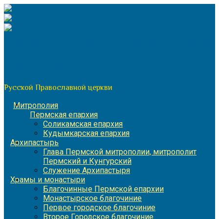
Перейти
к
содержимому
По благословению митрополита Пермского и Кунгурского
Игнатия
Пермская митрополия
Русской Православной церкви
Митрополия
Пермская епархия
Соликамская епархия
Кудымкарская епархия
Архипастырь
Глава Пермской митрополии, митрополит
Пермский и Кунгурский
Служение Архипастыря
Храмы и монастыри
Благочинные Пермской епархии
Монастырское благочиние
Первое городское благочиние
Второе Городское благочиние