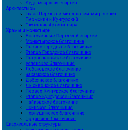
Кудымкарская епархия
Архипастырь
Глава Пермской митрополии, митрополит
Пермский и Кунгурский
Служение Архипастыря
Храмы и монастыри
Благочинные Пермской епархии
Монастырское благочиние
Первое городское благочиние
Второе Городское благочиние
Петропавловское благочиние
Успенское благочиние
Лобановское благочиние
Закамское благочиние
Добрянское благочиние
Лысьвенское благочиние
Первое Кунгурское благочиние
Второе Кунгурское благочиние
Чайковское благочиние
Осинское благочиние
Чернушинское благочиние
Ординское благочиние
Епархиальные структуры
Епархиальное управление