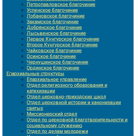
Петропавловское благочиние
Успенское благочиние
Лобановское благочиние
Закамское благочиние
Добрянское благочиние
Лысьвенское благочиние
Первое Кунгурское благочиние
Второе Кунгурское благочиние
Чайковское благочиние
Осинское благочиние
Чернушинское благочиние
Ординское благочиние
Епархиальные структуры
Епархиальное управление
Отдел религиозного образования и
катехизации
Отдел церковно-приходских школ
Отдел церковной истории и канонизации
святых
Миссионерский отдел
Отдел по церковной благотворительности и
социальному служению
Отдел по делам молодежи