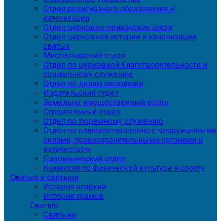
Отдел религиозного образования и
катехизации
Отдел церковно-приходских школ
Отдел церковной истории и канонизации
святых
Миссионерский отдел
Отдел по церковной благотворительности и
социальному служению
Отдел по делам молодежи
Издательский отдел
Земельно-имущественный отдел
Строительный отдел
Отдел по тюремному служению
Отдел по взаимоотношению с вооруженными
силами, правоохранительными органами и
казачеством
Паломнический отдел
Комиссия по физической культуре и спорту
Святые и святыни
История епархии
История храмов
Святые
Святыни