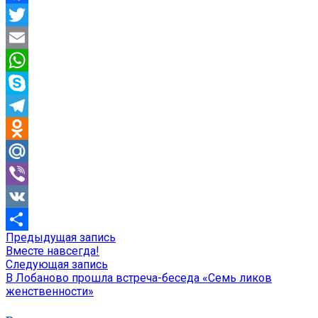
Facebook
Twitter
Email
WhatsApp
Skype
Telegram
Odnoklassniki
Mail.Ru
Viber
VK
Предыдущая
Предыдущая запись
Навигация
Отправить
запись:
Вместе навсегда!
по
Следующая
Следующая запись
запись:
В Лобаново прошла встреча-беседа «Семь ликов
записям
женственности»