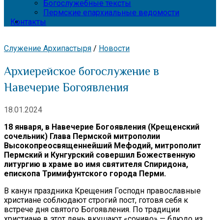
Богослужебные тексты
Пермские епархиальные ведомости
Контакты
Служение Архипастыря
/
Новости
Архиерейское богослужение в
Навечерие Богоявления
18.01.2024
18 января, в Навечерие Богоявления (Крещенский
сочельник) Глава Пермской митрополии
Высокопреосвященнейший Мефодий, митрополит
Пермский и Кунгурский совершил Божественную
литургию в храме во имя святителя Спиридона,
епископа Тримифунтского города Перми.
В канун праздника Крещения Господн православные
христиане соблюдают строгий пост, готовя себя к
встрече дня святого Богоявления. По традиции
христиане в этот день вкушают «сочиво» — блюдо из