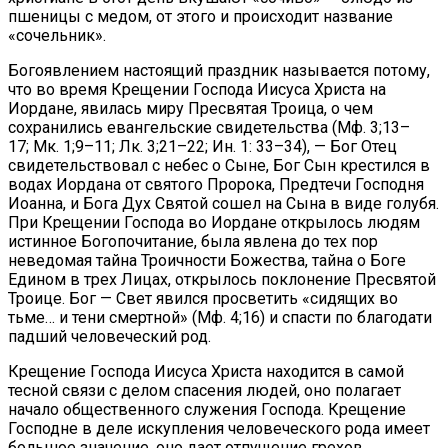
пшеницы с медом, от этого и происходит название
«сочельник».
Богоявлением настоящий праздник называется потому,
что во время Крещении Господа Иисуса Христа на
Иордане, явилась миру Пресвятая Троица, о чем
сохранились евангельские свидетельства (Мф. 3;13–
17; Мк. 1;9–11; Лк. 3;21–22; Ин. 1: 33–34), — Бог Отец
свидетельствовал с небес о Сыне, Бог Сын крестился в
водах Иордана от святого Пророка, Предтечи Господня
Иоанна, и Бога Дух Святой сошел на Сына в виде голубя.
При Крещении Господа во Иордане открылось людям
истинное Богопочитание, была явлена до тех пор
неведомая тайна Троичности Божества, тайна о Боге
Едином в трех Лицах, открылось поклонение Пресвятой
Троице. Бог — Свет явился просветить «сидящих во
тьме… и тени смертной» (Мф. 4;16) и спасти по благодати
падший человеческий род.
Крещение Господа Иисуса Христа находится в самой
тесной связи с делом спасения людей, оно полагает
начало общественного служения Господа. Крещение
Господне в деле искупления человеческого рода имеет
большое значение, оно дает отпущение грехов,