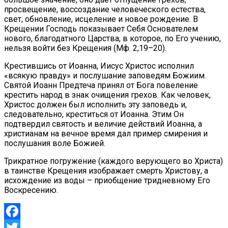
просвещение, воссоздание человеческого естества,
свет, обновление, исцеление и новое рождение. В
Крещении Господь показывает Себя Основателем
нового, благодатного Царства, в которое, по Его учению,
нельзя войти без Крещения (Мф. 2;19–20).
Крестившись от Иоанна, Иисус Христос исполнил
«всякую правду» и послушание заповедям Божиим.
Святой Иоанн Предтеча принял от Бога повеление
крестить народ в знак очищения грехов. Как человек,
Христос должен был исполнить эту заповедь и,
следовательно, креститься от Иоанна. Этим Он
подтвердил святость и величие действий Иоанна, а
христианам на вечное время дал пример смирения и
послушания воле Божией.
Трикратное погружение (каждого верующего во Христа)
в таинстве Крещения изображает смерть Христову, а
исхождение из воды – приобщение тридневному Его
Воскресению.
Facebook