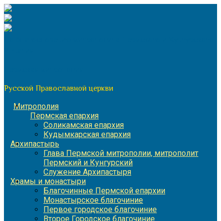
Перейти
к
содержимому
По благословению митрополита Пермского и Кунгурского
Игнатия
Пермская митрополия
Русской Православной церкви
Митрополия
Пермская епархия
Соликамская епархия
Кудымкарская епархия
Архипастырь
Глава Пермской митрополии, митрополит
Пермский и Кунгурский
Служение Архипастыря
Храмы и монастыри
Благочинные Пермской епархии
Монастырское благочиние
Первое городское благочиние
Второе Городское благочиние