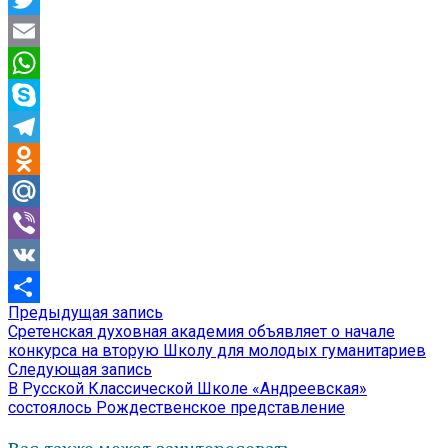
Twitter
Email
WhatsApp
Skype
Telegram
Odnoklassniki
Mail.Ru
Viber
VK
Предыдущая
Предыдущая запись
Навигация
Отправить
запись:
Сретенская духовная академия объявляет о начале
по
конкурса на вторую Школу для молодых гуманитариев
Следующая
Следующая запись
записям
запись:
В Русской Классической Школе «Андреевская»
состоялось Рождественское представление