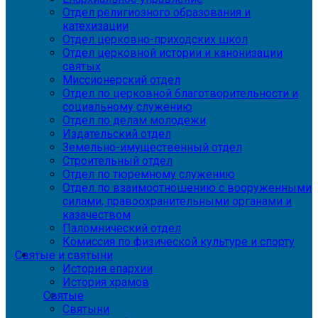
Отдел религиозного образования и
катехизации
Отдел церковно-приходских школ
Отдел церковной истории и канонизации
святых
Миссионерский отдел
Отдел по церковной благотворительности и
социальному служению
Отдел по делам молодежи
Издательский отдел
Земельно-имущественный отдел
Строительный отдел
Отдел по тюремному служению
Отдел по взаимоотношению с вооруженными
силами, правоохранительными органами и
казачеством
Паломнический отдел
Комиссия по физической культуре и спорту
Святые и святыни
История епархии
История храмов
Святые
Святыни