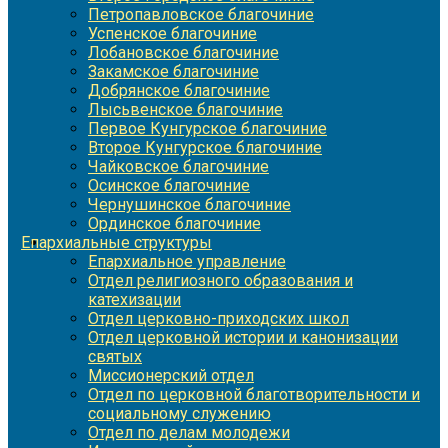
Петропавловское благочиние
Успенское благочиние
Лобановское благочиние
Закамское благочиние
Добрянское благочиние
Лысьвенское благочиние
Первое Кунгурское благочиние
Второе Кунгурское благочиние
Чайковское благочиние
Осинское благочиние
Чернушинское благочиние
Ординское благочиние
Епархиальные структуры
Епархиальное управление
Отдел религиозного образования и
катехизации
Отдел церковно-приходских школ
Отдел церковной истории и канонизации
святых
Миссионерский отдел
Отдел по церковной благотворительности и
социальному служению
Отдел по делам молодежи