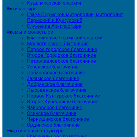
Кудымкарская епархия
Архипастырь
Глава Пермской митрополии, митрополит
Пермский и Кунгурский
Служение Архипастыря
Храмы и монастыри
Благочинные Пермской епархии
Монастырское благочиние
Первое городское благочиние
Второе Городское благочиние
Петропавловское благочиние
Успенское благочиние
Лобановское благочиние
Закамское благочиние
Добрянское благочиние
Лысьвенское благочиние
Первое Кунгурское благочиние
Второе Кунгурское благочиние
Чайковское благочиние
Осинское благочиние
Чернушинское благочиние
Ординское благочиние
Епархиальные структуры
Епархиальное управление