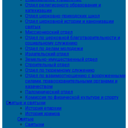
Отдел религиозного образования и
катехизации
Отдел церковно-приходских школ
Отдел церковной истории и канонизации
святых
Миссионерский отдел
Отдел по церковной благотворительности и
социальному служению
Отдел по делам молодежи
Издательский отдел
Земельно-имущественный отдел
Строительный отдел
Отдел по тюремному служению
Отдел по взаимоотношению с вооруженными
силами, правоохранительными органами и
казачеством
Паломнический отдел
Комиссия по физической культуре и спорту
Святые и святыни
История епархии
История храмов
Святые
Святыни