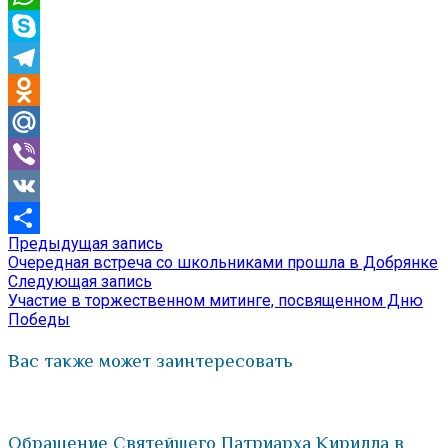
WhatsApp
Skype
Telegram
Odnoklassniki
Mail.Ru
Viber
VK
Предыдущая
Предыдущая запись
Навигация
Отправить
запись:
Очередная встреча со школьниками прошла в Добрянке
по
Следующая
Следующая запись
запись:
Участие в торжественном митинге, посвященном Дню
записям
Победы
Вас также может заинтересовать
Обращение Святейшего Патриарха Кирилла в