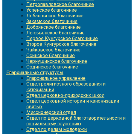
Петропавловское благочиние
Успенское благочиние
Лобановское благочиние
Закамское благочиние
Добрянское благочиние
Лысьвенское благочиние
Первое Кунгурское благочиние
Второе Кунгурское благочиние
Чайковское благочиние
Осинское благочиние
Чернушинское благочиние
Ординское благочиние
Епархиальные структуры
Епархиальное управление
Отдел религиозного образования и
катехизации
Отдел церковно-приходских школ
Отдел церковной истории и канонизации
святых
Миссионерский отдел
Отдел по церковной благотворительности и
социальному служению
Отдел по делам молодежи