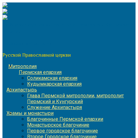
Перейти
к
содержимому
По благословению митрополита Пермского и Кунгурского
Игнатия
Пермская митрополия
Русской Православной церкви
Митрополия
Пермская епархия
Соликамская епархия
Кудымкарская епархия
Архипастырь
Глава Пермской митрополии, митрополит
Пермский и Кунгурский
Служение Архипастыря
Храмы и монастыри
Благочинные Пермской епархии
Монастырское благочиние
Первое городское благочиние
Второе Городское благочиние