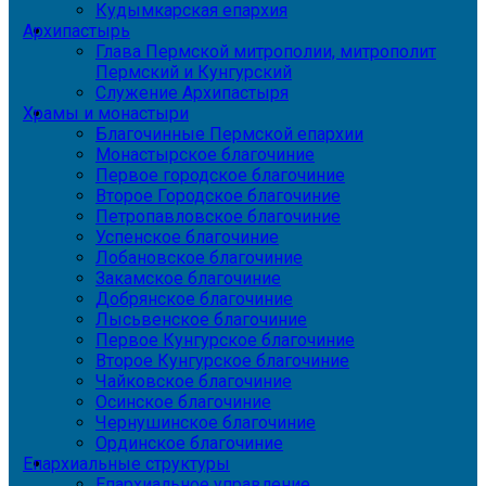
Кудымкарская епархия
Архипастырь
Глава Пермской митрополии, митрополит
Пермский и Кунгурский
Служение Архипастыря
Храмы и монастыри
Благочинные Пермской епархии
Монастырское благочиние
Первое городское благочиние
Второе Городское благочиние
Петропавловское благочиние
Успенское благочиние
Лобановское благочиние
Закамское благочиние
Добрянское благочиние
Лысьвенское благочиние
Первое Кунгурское благочиние
Второе Кунгурское благочиние
Чайковское благочиние
Осинское благочиние
Чернушинское благочиние
Ординское благочиние
Епархиальные структуры
Епархиальное управление