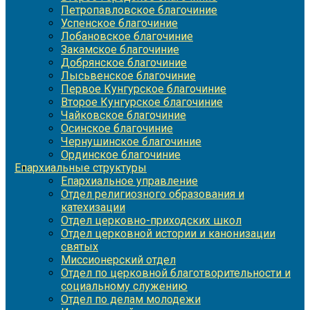
Петропавловское благочиние
Успенское благочиние
Лобановское благочиние
Закамское благочиние
Добрянское благочиние
Лысьвенское благочиние
Первое Кунгурское благочиние
Второе Кунгурское благочиние
Чайковское благочиние
Осинское благочиние
Чернушинское благочиние
Ординское благочиние
Епархиальные структуры
Епархиальное управление
Отдел религиозного образования и
катехизации
Отдел церковно-приходских школ
Отдел церковной истории и канонизации
святых
Миссионерский отдел
Отдел по церковной благотворительности и
социальному служению
Отдел по делам молодежи