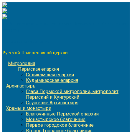
Перейти
к
содержимому
По благословению митрополита Пермского и Кунгурского
Игнатия
Пермская митрополия
Русской Православной церкви
Митрополия
Пермская епархия
Соликамская епархия
Кудымкарская епархия
Архипастырь
Глава Пермской митрополии, митрополит
Пермский и Кунгурский
Служение Архипастыря
Храмы и монастыри
Благочинные Пермской епархии
Монастырское благочиние
Первое городское благочиние
Второе Городское благочиние