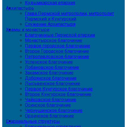
Кудымкарская епархия
Архипастырь
Глава Пермской митрополии, митрополит
Пермский и Кунгурский
Служение Архипастыря
Храмы и монастыри
Благочинные Пермской епархии
Монастырское благочиние
Первое городское благочиние
Второе Городское благочиние
Петропавловское благочиние
Успенское благочиние
Лобановское благочиние
Закамское благочиние
Добрянское благочиние
Лысьвенское благочиние
Первое Кунгурское благочиние
Второе Кунгурское благочиние
Чайковское благочиние
Осинское благочиние
Чернушинское благочиние
Ординское благочиние
Епархиальные структуры
Епархиальное управление