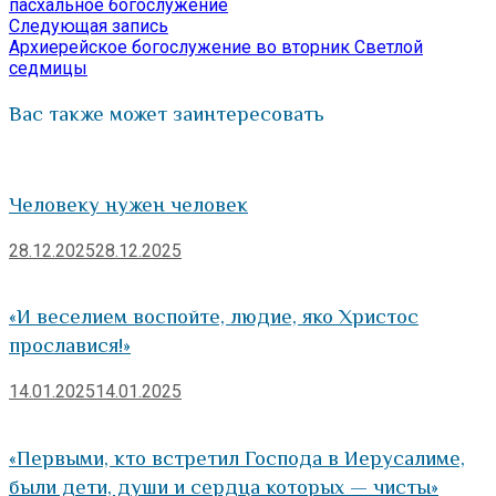
по
пасхальное богослужение
Следующая
Следующая запись
записям
запись:
Архиерейское богослужение во вторник Светлой
седмицы
Вас также может заинтересовать
Человеку нужен человек
28.12.2025
28.12.2025
«И веселием воспойте, людие, яко Христос
прославися!»
14.01.2025
14.01.2025
«Первыми, кто встретил Господа в Иерусалиме,
были дети, души и сердца которых — чисты»