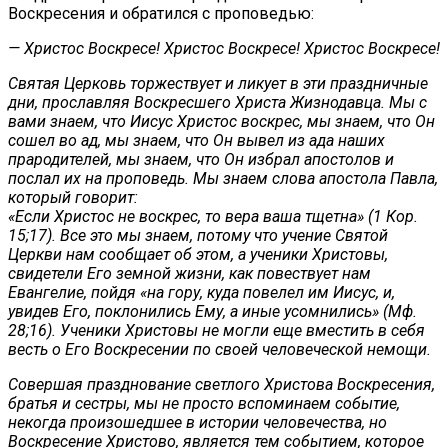
Воскресения и обратился с проповедью:
— Христос Воскресе! Христос Воскресе! Христос Воскресе!
Святая Церковь торжествует и ликует в эти праздничные
дни, прославляя Воскресшего Христа Жизнодавца. Мы с
вами знаем, что Иисус Христос воскрес, мы знаем, что Он
сошел во ад, мы знаем, что Он вывел из ада наших
прародителей, мы знаем, что Он избрал апостолов и
послал их на проповедь. Мы знаем слова апостола Павла,
который говорит:
«Если Христос не воскрес, то вера ваша тщетна» (1 Кор.
15;17). Все это мы знаем, потому что учение Святой
Церкви нам сообщает об этом, а ученики Христовы,
свидетели Его земной жизни, как повествует нам
Евангелие, пойдя «на гору, куда повелел им Иисус, и,
увидев Его, поклонились Ему, а иные усомнились» (Мф.
28;16). Ученики Христовы не могли еще вместить в себя
весть о Его Воскресении по своей человеческой немощи.
Совершая празднование светлого Христова Воскресения,
братья и сестры, мы не просто вспоминаем событие,
некогда произошедшее в истории человечества, но
Воскресение Христово, является тем событием, которое