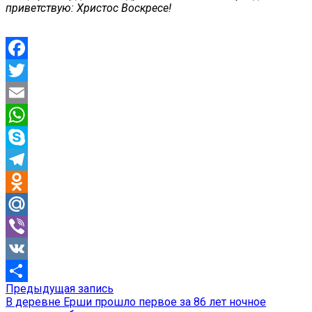
приветствую: Христос Воскресе!
Facebook
Twitter
Email
WhatsApp
Skype
Telegram
Odnoklassniki
Mail.Ru
Viber
VK
Предыдущая
Предыдущая запись
Навигация
Отправить
запись:
В деревне Ерши прошло первое за 86 лет ночное