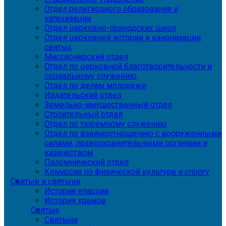
Отдел религиозного образования и
катехизации
Отдел церковно-приходских школ
Отдел церковной истории и канонизации
святых
Миссионерский отдел
Отдел по церковной благотворительности и
социальному служению
Отдел по делам молодежи
Издательский отдел
Земельно-имущественный отдел
Строительный отдел
Отдел по тюремному служению
Отдел по взаимоотношению с вооруженными
силами, правоохранительными органами и
казачеством
Паломнический отдел
Комиссия по физической культуре и спорту
Святые и святыни
История епархии
История храмов
Святые
Святыни