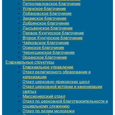
Петропавловское благочиние
Успенское благочиние
Лобановское благочиние
Закамское благочиние
Добрянское благочиние
Лысьвенское благочиние
Первое Кунгурское благочиние
Второе Кунгурское благочиние
Чайковское благочиние
Осинское благочиние
Чернушинское благочиние
Ординское благочиние
Епархиальные структуры
Епархиальное управление
Отдел религиозного образования и
катехизации
Отдел церковно-приходских школ
Отдел церковной истории и канонизации
святых
Миссионерский отдел
Отдел по церковной благотворительности и
социальному служению
Отдел по делам молодежи