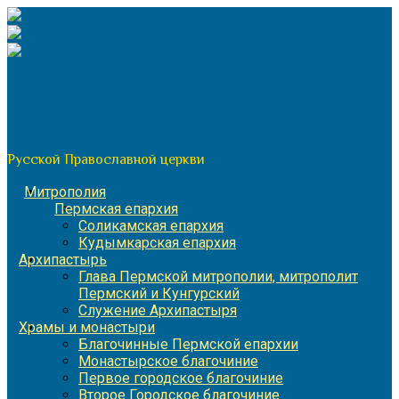
Перейти
к
содержимому
По благословению митрополита Пермского и Кунгурского
Игнатия
Пермская митрополия
Русской Православной церкви
Митрополия
Пермская епархия
Соликамская епархия
Кудымкарская епархия
Архипастырь
Глава Пермской митрополии, митрополит
Пермский и Кунгурский
Служение Архипастыря
Храмы и монастыри
Благочинные Пермской епархии
Монастырское благочиние
Первое городское благочиние
Второе Городское благочиние