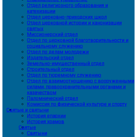
Отдел религиозного образования и
катехизации
Отдел церковно-приходских школ
Отдел церковной истории и канонизации
святых
Миссионерский отдел
Отдел по церковной благотворительности и
социальному служению
Отдел по делам молодежи
Издательский отдел
Земельно-имущественный отдел
Строительный отдел
Отдел по тюремному служению
Отдел по взаимоотношению с вооруженными
силами, правоохранительными органами и
казачеством
Паломнический отдел
Комиссия по физической культуре и спорту
Святые и святыни
История епархии
История храмов
Святые
Святыни