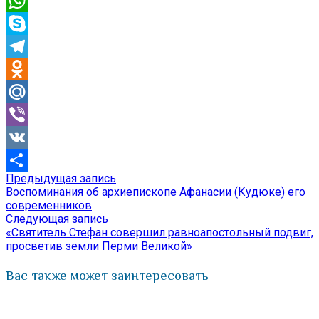
Email
WhatsApp
Skype
Telegram
Odnoklassniki
Mail.Ru
Viber
VK
Предыдущая
Предыдущая запись
Навигация
Отправить
запись:
Воспоминания об архиепископе Афанасии (Кудюке) его
по
современников
Следующая
Следующая запись
записям
запись:
«Святитель Стефан совершил равноапостольный подвиг,
просветив земли Перми Великой»
Вас также может заинтересовать