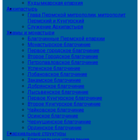
Кудымкарская епархия
Архипастырь
Глава Пермской митрополии, митрополит
Пермский и Кунгурский
Служение Архипастыря
Храмы и монастыри
Благочинные Пермской епархии
Монастырское благочиние
Первое городское благочиние
Второе Городское благочиние
Петропавловское благочиние
Успенское благочиние
Лобановское благочиние
Закамское благочиние
Добрянское благочиние
Лысьвенское благочиние
Первое Кунгурское благочиние
Второе Кунгурское благочиние
Чайковское благочиние
Осинское благочиние
Чернушинское благочиние
Ординское благочиние
Епархиальные структуры
Епархиальное управление