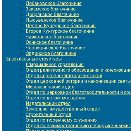
Лобановское благочиние
Закамское благочиние
Добрянское благочиние
Лысьвенское благочиние
Первое Кунгурское благочиние
Второе Кунгурское благочиние
Чайковское благочиние
Осинское благочиние
Чернушинское благочиние
Ординское благочиние
Епархиальные структуры
Епархиальное управление
Отдел религиозного образования и катехизаци
Отдел церковно-приходских школ
Отдел церковной истории и канонизации святы
Миссионерский отдел
Отдел по церковной благотворительности и с
Отдел по делам молодежи
Издательский отдел
Земельно-имущественный отдел
Строительный отдел
Отдел по тюремному служению
Отдел по взаимоотношению с вооруженными с