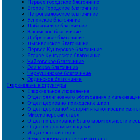
Первое городское благочиние
Второе Городское благочиние
Петропавловское благочиние
Успенское благочиние
Лобановское благочиние
Закамское благочиние
Добрянское благочиние
Лысьвенское благочиние
Первое Кунгурское благочиние
Второе Кунгурское благочиние
Чайковское благочиние
Осинское благочиние
Чернушинское благочиние
Ординское благочиние
Епархиальные структуры
Епархиальное управление
Отдел религиозного образования и катехизаци
Отдел церковно-приходских школ
Отдел церковной истории и канонизации святы
Миссионерский отдел
Отдел по церковной благотворительности и с
Отдел по делам молодежи
Издательский отдел
Земельно-имущественный отдел