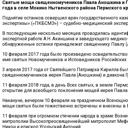
Святые мощи священномучеников Павла Аношкина и Гр
года в селе Мокино Нытвенского района Пермского кр
Поднятие останков совершил врач государственного ка
экспертизы» («ПКБСМЭ») – судебно-медицинский экспер
В последующие несколько месяцев проводилась идентифи
экспертной работе А.Н. Акиншина и заведующего медик
обнаруженные останки принадлежат священнику Павлу (
10 февраля 2017 года было произведено освидетельство
имя святых Новомучеников и Исповедников Российских 
3 апреля 2017 года от Святейшего Патриарха Кирилла б
священномучеников иерея Павла (Аношкина) и диакона Г
11 февраля 2018 года, в день Всех святых, в земле Пер
открытие для всеобщего поклонения мощей иерея Павла 
Накануне, вечером 10 февраля на праздничном Всенощн
мощи святых были тожественно встречены и внесены в В
11 февраля при огромном стечении народа в храме Возн
митрополии Высокопреосвященнейший митрополит Мефоди
Никон и епископ Угольский Антоний.