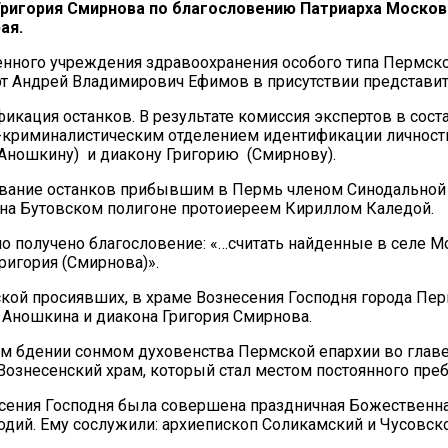
игория Смирнова по благословению Патриарха Московск
ая.
зенного учреждения здравоохранения особого типа Пермс
т Андрей Владимирович Ефимов в присутствии представит
кация останков. В результате комиссия экспертов в сос
о-криминалистическим отделением идентификации личност
Аношкину) и диакону Григорию (Смирнову).
вание останков прибывшим в Пермь членом Синодальной к
на Бутовском полигоне протоиереем Кириллом Каледой.
ыло получено благословение: «…считать найденные в селе
ригория (Смирнова)».
мской просиявших, в храме Вознесения Господня города П
Аношкина и диакона Григория Смирнова.
ом бдении сонмом духовенства Пермской епархии во глав
ознесенский храм, который стал местом постоянного пре
есения Господня была совершена праздничная Божественна
й. Ему сослужили: архиепископ Соликамский и Чусовско