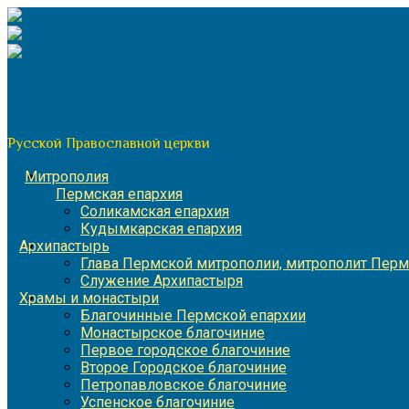
Перейти
к
содержимому
По благословению митрополита Пермского и Кунгурского 
Пермская митрополия
Русской Православной церкви
Митрополия
Пермская епархия
Соликамская епархия
Кудымкарская епархия
Архипастырь
Глава Пермской митрополии, митрополит Перм
Служение Архипастыря
Храмы и монастыри
Благочинные Пермской епархии
Монастырское благочиние
Первое городское благочиние
Второе Городское благочиние
Петропавловское благочиние
Успенское благочиние