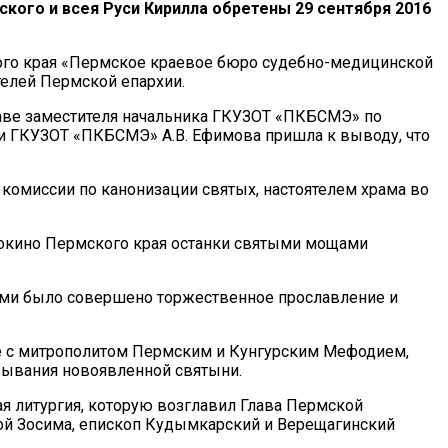
ого и всея Руси Кирилла обретены 29 сентября 2016
кого края «Пермское краевое бюро судебно-медицинской
елей Пермской епархии.
таве заместителя начальника ГКУЗОТ «ПКБСМЭ» по
и ГКУЗОТ «ПКБСМЭ» А.В. Ефимова пришла к выводу, что
омиссии по канонизации святых, настоятелем храма во
 Мокино Пермского края останки святыми мощами
ерми было совершено торжественное прославление и
е с митрополитом Пермским и Кунгурским Мефодием,
бывания новоявленной святыни.
я литургия, которую возглавил Глава Пермской
й Зосима, епископ Кудымкарский и Верещагинский