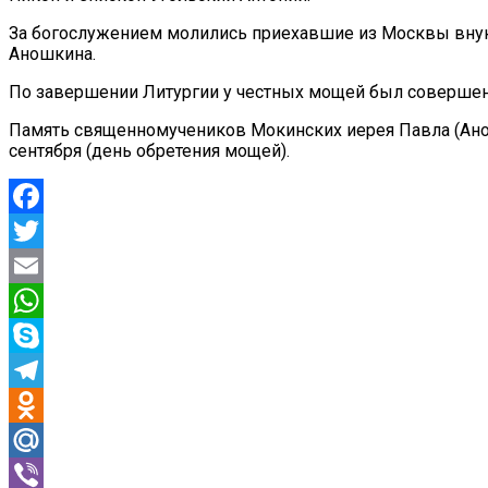
За богослужением молились приехавшие из Москвы вну
Аношкина.
По завершении Литургии у честных мощей был соверше
Память священномучеников Мокинских иерея Павла (Анош
сентября (день обретения мощей).
Facebook
Twitter
Email
WhatsApp
Skype
Telegram
Odnoklassniki
Mail.Ru