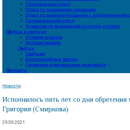
Строительный отдел
Отдел по тюремному служению
Отдел по взаимоотношению с вооруженными с
Паломнический отдел
Комиссия по физической культуре и спорту
Святые и святыни
История епархии
История храмов
Святые
Святыни
Богослужебные тексты
Пермские епархиальные ведомости
Контакты
Новости
Исполнилось пять лет со дня обретения
Григория (Смирнова)
29.09.2021