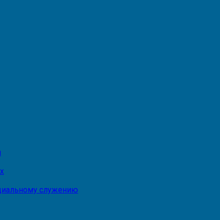
и
х
оциальному служению