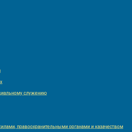
и
х
оциальному служению
илами, правоохранительными органами и казачеством