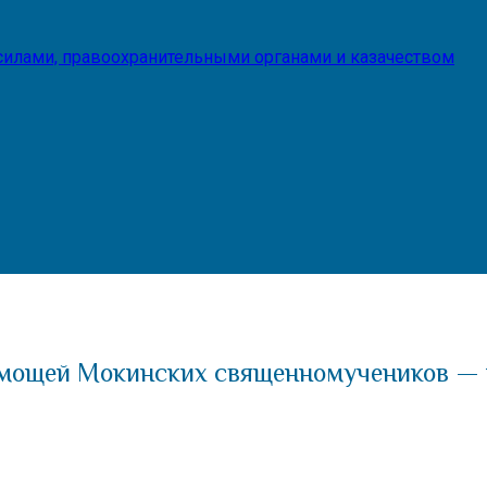
илами, правоохранительными органами и казачеством
 мощей Мокинских священномучеников — 