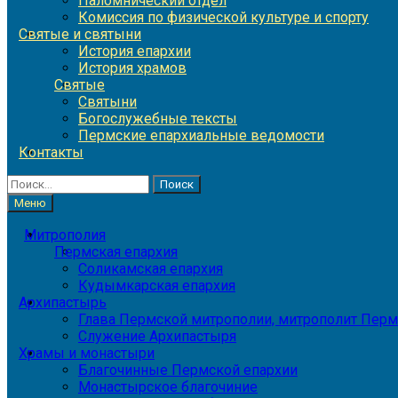
Паломнический отдел
Комиссия по физической культуре и спорту
Святые и святыни
История епархии
История храмов
Святые
Святыни
Богослужебные тексты
Пермские епархиальные ведомости
Контакты
Найти:
Меню
Митрополия
Пермская епархия
Соликамская епархия
Кудымкарская епархия
Архипастырь
Глава Пермской митрополии, митрополит Перм
Служение Архипастыря
Храмы и монастыри
Благочинные Пермской епархии
Монастырское благочиние