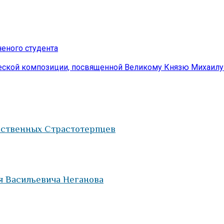
еного студента
ической композиции, посвященной Великому Князю Михаил
арственных Страстотерпцев
я Васильевича Неганова