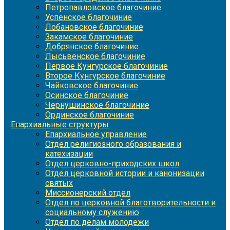
Петропавловское благочиние
Успенское благочиние
Лобановское благочиние
Закамское благочиние
Добрянское благочиние
Лысьвенское благочиние
Первое Кунгурское благочиние
Второе Кунгурское благочиние
Чайковское благочиние
Осинское благочиние
Чернушинское благочиние
Ординское благочиние
Епархиальные структуры
Епархиальное управление
Отдел религиозного образования и
катехизации
Отдел церковно-приходских школ
Отдел церковной истории и канонизации
святых
Миссионерский отдел
Отдел по церковной благотворительности и
социальному служению
Отдел по делам молодежи