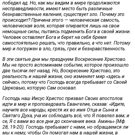
победил ад. Но, как мы видим в мире продолжаются
несправедливости, имеют место быть различные
безнравственные явления, существует зло. Почему это
происходит? Причина этого — человеческая самость,
человеческая воля, которая опирается лишь на свои
немощные силы, пытаясь подменить Бога в своей жизни.
Человек оставляет Бога и берет на себя бремя
самостоятельно решать, что правильно, а что нет. Потому
мир и погружен в зло, грязь, грех и безнравственность.
В эти святые дни мы празднуем Воскресение Христово.
Мы не просто вспоминаем событие, которое произошло
две тысячи лет назад. Но, Воскресение Христово, это
реальность и нашей жизни, оно изменяет мир «здесь и
сейчас», потому что Господь всегда пребывает со Своей
Церковью, которую Сам основал.
Господь наш Иисус Христос призвал Своих апостолов
идти в мир и проповедовать Евангелие, сказав: «Идите,
научите все народы, крестя их во имя Отца и Сына и
Святаго Духа, уча их соблюдать всё, что Я повелел вам; и
се, Я с вами во все дни до скончания века. Аминь» (Мф.
28, 19-20). Господь пребывает с нами, но обращаемся ли
мы к нему, чтобы Он помогал нам в нашей жизни, в