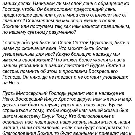
наших делах. Начинаем ли мы свой день с обращения ко
Господу, чтобы Он благословил предстоящий день,
предстоящие дела или суета мира сего отвлекает нас от
главного? Соизмеряем ли мы свою жизнь с волей
Божией или поступаем так, как нам кажется правильным,
по нашему суетному разумению?
Господь обещал быть со Своей Святой Церковью, быть с
нами до скончания века. Что может быть более
утешительным для нас? Какую большую надежду мы
имеем в своей жизни? Что может более укрепить нас в
нашем уповании и в наших действиях? Будем, братья и
сестры, помнить об этом и прославим Воскресшего
Господа. Он никогда не предаст и не оставит уповающих
на Него.
Пусть Милосердный Господь укрепит нас в надежде на
Него. Воскресший Иисус Христос дарует нам жизнь и мир,
дарует нам благополучие, укрепляет нашу веру. Будем
стремиться к тому, чтобы каждый шаг нашей жизни был
шагом навстречу Ему, к Тому, Кто благословляет и
освящает нас, наши дела, нашу жизнь, наши мысли, наши
чаяния, наши стремления. Если они будут совершаться с
благословения Божия, то будут верными и приведут нас к