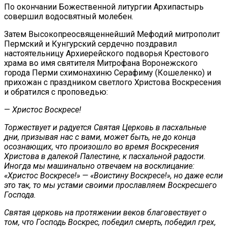
По окончании Божественной литургии Архипастырь
совершил водосвятный молебен.
Затем Высокопреосвященнейший Мефодий митрополит
Пермский и Кунгурский сердечно поздравил
настоятельницу Архиерейского подворья Крестового
храма во имя святителя Митрофана Воронежского
города Перми схимонахиню Серафиму (Кошеленко) и
прихожан с праздником светлого Христова Воскресения
и обратился с проповедью:
—
Христос Воскресе!
Торжествует и радуется Святая Церковь в пасхальные
дни, призывая нас с вами, может быть, не до конца
осознающих, что произошло во время Воскресения
Христова в далекой Палестине, к пасхальной радости.
Иногда мы машинально отвечаем на восклицание:
«Христос Воскресе!» — «Воистину Воскресе!», но даже если
это так, то мы устами своими прославляем Воскресшего
Господа.
Святая церковь на протяжении веков благовествует о
том, что Господь Воскрес, победил смерть, победил грех,