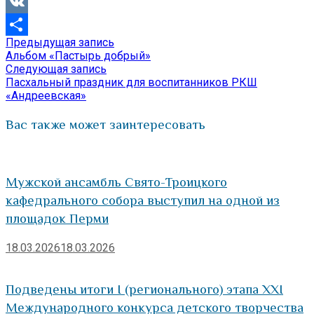
Viber
VK
Предыдущая
Предыдущая запись
Навигация
Отправить
запись:
Альбом «Пастырь добрый»
по
Следующая
Следующая запись
запись:
Пасхальный праздник для воспитанников РКШ
записям
«Андреевская»
Вас также может заинтересовать
Мужской ансамбль Свято-Троицкого
кафедрального собора выступил на одной из
площадок Перми
18.03.2026
18.03.2026
Подведены итоги I (регионального) этапа XXI
Международного конкурса детского творчества