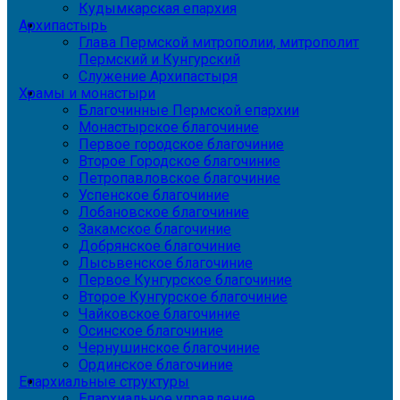
Кудымкарская епархия
Архипастырь
Глава Пермской митрополии, митрополит
Пермский и Кунгурский
Служение Архипастыря
Храмы и монастыри
Благочинные Пермской епархии
Монастырское благочиние
Первое городское благочиние
Второе Городское благочиние
Петропавловское благочиние
Успенское благочиние
Лобановское благочиние
Закамское благочиние
Добрянское благочиние
Лысьвенское благочиние
Первое Кунгурское благочиние
Второе Кунгурское благочиние
Чайковское благочиние
Осинское благочиние
Чернушинское благочиние
Ординское благочиние
Епархиальные структуры
Епархиальное управление