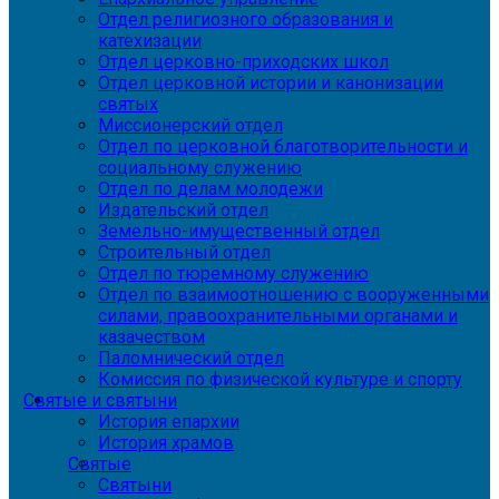
Отдел религиозного образования и
катехизации
Отдел церковно-приходских школ
Отдел церковной истории и канонизации
святых
Миссионерский отдел
Отдел по церковной благотворительности и
социальному служению
Отдел по делам молодежи
Издательский отдел
Земельно-имущественный отдел
Строительный отдел
Отдел по тюремному служению
Отдел по взаимоотношению с вооруженными
силами, правоохранительными органами и
казачеством
Паломнический отдел
Комиссия по физической культуре и спорту
Святые и святыни
История епархии
История храмов
Святые
Святыни