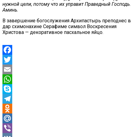
нужной цели, потому что их управит Праведный Господь.
Аминь.
В завершение богослужения Архипастырь преподнес в
дар схимонахине Серафиме символ Воскресения
Христова — декоративное пасхальное яйцо.
Facebook
Twitter
Email
WhatsApp
Skype
Telegram
Odnoklassniki
Mail.Ru