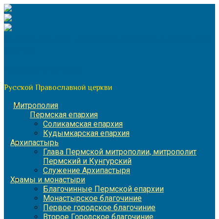
Перейти
к
содержимому
По благословению митрополита Пермского и Кунгурского
Игнатия
Пермская митрополия
Русской Православной церкви
Митрополия
Пермская епархия
Соликамская епархия
Кудымкарская епархия
Архипастырь
Глава Пермской митрополии, митрополит
Пермский и Кунгурский
Служение Архипастыря
Храмы и монастыри
Благочинные Пермской епархии
Монастырское благочиние
Первое городское благочиние
Второе Городское благочиние