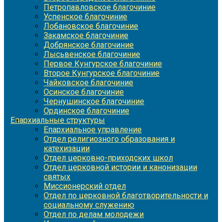
Петропавловское благочиние
Успенское благочиние
Лобановское благочиние
Закамское благочиние
Добрянское благочиние
Лысьвенское благочиние
Первое Кунгурское благочиние
Второе Кунгурское благочиние
Чайковское благочиние
Осинское благочиние
Чернушинское благочиние
Ординское благочиние
Епархиальные структуры
Епархиальное управление
Отдел религиозного образования и
катехизации
Отдел церковно-приходских школ
Отдел церковной истории и канонизации
святых
Миссионерский отдел
Отдел по церковной благотворительности и
социальному служению
Отдел по делам молодежи