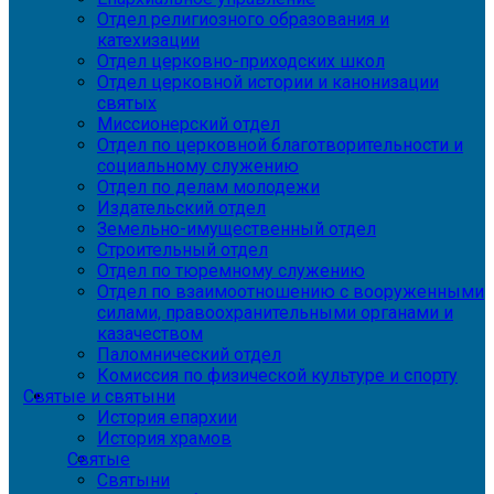
Отдел религиозного образования и
катехизации
Отдел церковно-приходских школ
Отдел церковной истории и канонизации
святых
Миссионерский отдел
Отдел по церковной благотворительности и
социальному служению
Отдел по делам молодежи
Издательский отдел
Земельно-имущественный отдел
Строительный отдел
Отдел по тюремному служению
Отдел по взаимоотношению с вооруженными
силами, правоохранительными органами и
казачеством
Паломнический отдел
Комиссия по физической культуре и спорту
Святые и святыни
История епархии
История храмов
Святые
Святыни