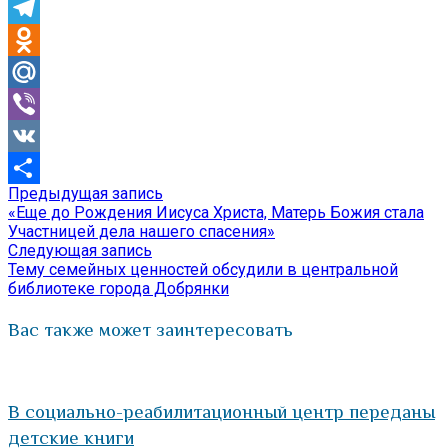
Skype
Telegram
Odnoklassniki
Mail.Ru
Viber
VK
Предыдущая
Предыдущая запись
Навигация
Отправить
запись:
«Еще до Рождения Иисуса Христа, Матерь Божия стала
по
Участницей дела нашего спасения»
Следующая
Следующая запись
записям
запись:
Тему семейных ценностей обсудили в центральной
библиотеке города Добрянки
Вас также может заинтересовать
В социально-реабилитационный центр переданы
детские книги