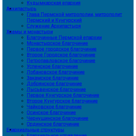
Кудымкарская епархия
Архипастырь
Глава Пермской митрополии, митрополит
Пермский и Кунгурский
Служение Архипастыря
Храмы и монастыри
Благочинные Пермской епархии
Монастырское благочиние
Первое городское благочиние
Второе Городское благочиние
Петропавловское благочиние
Успенское благочиние
Лобановское благочиние
Закамское благочиние
Добрянское благочиние
Лысьвенское благочиние
Первое Кунгурское благочиние
Второе Кунгурское благочиние
Чайковское благочиние
Осинское благочиние
Чернушинское благочиние
Ординское благочиние
Епархиальные структуры
Епархиальное управление