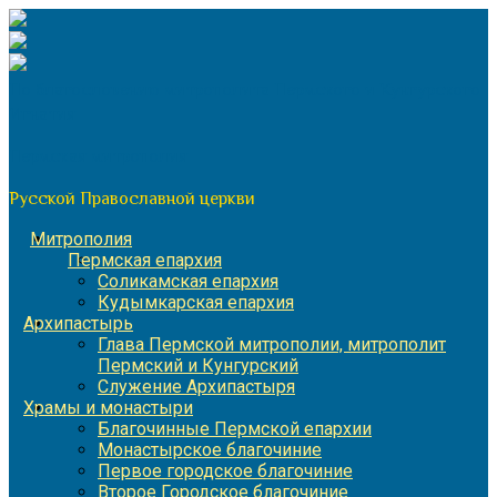
Перейти
к
содержимому
По благословению митрополита Пермского и Кунгурского
Игнатия
Пермская митрополия
Русской Православной церкви
Митрополия
Пермская епархия
Соликамская епархия
Кудымкарская епархия
Архипастырь
Глава Пермской митрополии, митрополит
Пермский и Кунгурский
Служение Архипастыря
Храмы и монастыри
Благочинные Пермской епархии
Монастырское благочиние
Первое городское благочиние
Второе Городское благочиние