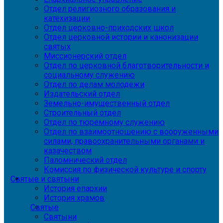
Отдел религиозного образования и
катехизации
Отдел церковно-приходских школ
Отдел церковной истории и канонизации
святых
Миссионерский отдел
Отдел по церковной благотворительности и
социальному служению
Отдел по делам молодежи
Издательский отдел
Земельно-имущественный отдел
Строительный отдел
Отдел по тюремному служению
Отдел по взаимоотношению с вооруженными
силами, правоохранительными органами и
казачеством
Паломнический отдел
Комиссия по физической культуре и спорту
Святые и святыни
История епархии
История храмов
Святые
Святыни