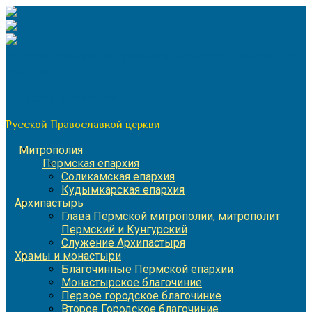
Перейти
к
содержимому
По благословению митрополита Пермского и Кунгурского
Игнатия
Пермская митрополия
Русской Православной церкви
Митрополия
Пермская епархия
Соликамская епархия
Кудымкарская епархия
Архипастырь
Глава Пермской митрополии, митрополит
Пермский и Кунгурский
Служение Архипастыря
Храмы и монастыри
Благочинные Пермской епархии
Монастырское благочиние
Первое городское благочиние
Второе Городское благочиние