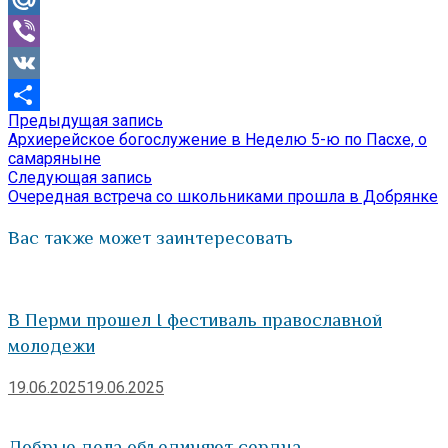
Mail.Ru
Viber
VK
Предыдущая
Предыдущая запись
Навигация
Отправить
запись:
Архиерейское богослужение в Неделю 5-ю по Пасхе, о
по
самаряныне
Следующая
Следующая запись
записям
запись:
Очередная встреча со школьниками прошла в Добрянке
Вас также может заинтересовать
В Перми прошел I фестиваль православной
молодежи
19.06.2025
19.06.2025
Добрые дела объединяют сердца