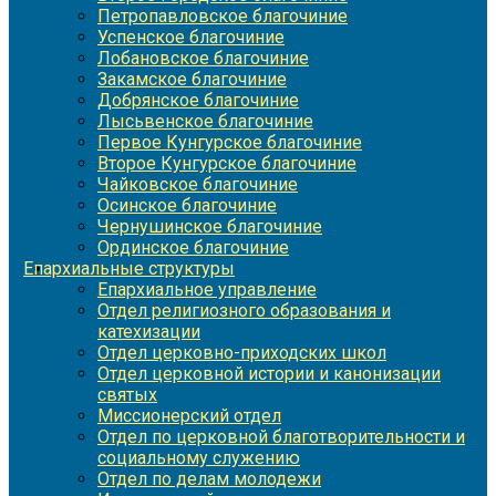
Петропавловское благочиние
Успенское благочиние
Лобановское благочиние
Закамское благочиние
Добрянское благочиние
Лысьвенское благочиние
Первое Кунгурское благочиние
Второе Кунгурское благочиние
Чайковское благочиние
Осинское благочиние
Чернушинское благочиние
Ординское благочиние
Епархиальные структуры
Епархиальное управление
Отдел религиозного образования и
катехизации
Отдел церковно-приходских школ
Отдел церковной истории и канонизации
святых
Миссионерский отдел
Отдел по церковной благотворительности и
социальному служению
Отдел по делам молодежи