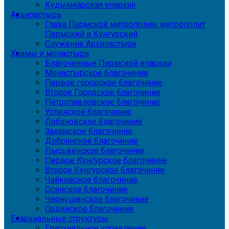
Кудымкарская епархия
Архипастырь
Глава Пермской митрополии, митрополит
Пермский и Кунгурский
Служение Архипастыря
Храмы и монастыри
Благочинные Пермской епархии
Монастырское благочиние
Первое городское благочиние
Второе Городское благочиние
Петропавловское благочиние
Успенское благочиние
Лобановское благочиние
Закамское благочиние
Добрянское благочиние
Лысьвенское благочиние
Первое Кунгурское благочиние
Второе Кунгурское благочиние
Чайковское благочиние
Осинское благочиние
Чернушинское благочиние
Ординское благочиние
Епархиальные структуры
Епархиальное управление