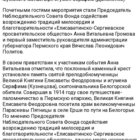
Почетными гостями мероприятия стали Председатель
Наблюдательного Совета Фонда содействия
возрождению традиций милосердия и
благотворительности «Елисаветинско-Сергиевское
просветительское общество» Анна Витальевна Громова
и первый заместитель руководителя администрации
губернатора Пермского края Вячеслав Леонидович
Политов.
В своем приветствии к участникам события Анна
Витальевна отметила, что поклонный каменный крест
установлен память святой преподобномученицы
Великой Княгини Елисаветы Феодоровны и игумена
Серафима (Кузнецова), скитоначальника Белогорской
обители. Совершая в 1914 году свое путешествие-
паломничество в Пермскую епархию, Великая Княгиня
Елисавета Феодоровна посетила храм великомученицы
Параскевы Пятницы в селе Ерши по пути на Белогорье.
По мнению Председателя
Наблюдательного Совета Фонда содействия
возрождению традиций милосердия и
благотворительности «Елисаветинско-Сергиевское
просветительское общество», данное место несомненно