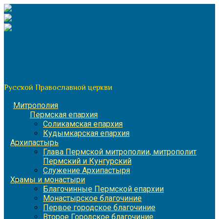
Перейти
к
содержимому
По благословению митрополита Пермского и Кунгурского
Игнатия
Пермская митрополия
Русской Православной церкви
Митрополия
Пермская епархия
Соликамская епархия
Кудымкарская епархия
Архипастырь
Глава Пермской митрополии, митрополит
Пермский и Кунгурский
Служение Архипастыря
Храмы и монастыри
Благочинные Пермской епархии
Монастырское благочиние
Первое городское благочиние
Второе Городское благочиние