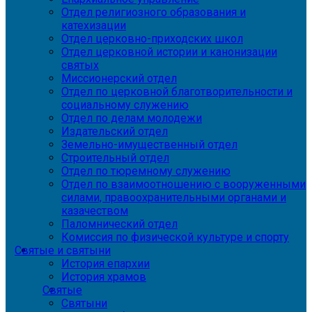
Отдел религиозного образования и
катехизации
Отдел церковно-приходских школ
Отдел церковной истории и канонизации
святых
Миссионерский отдел
Отдел по церковной благотворительности и
социальному служению
Отдел по делам молодежи
Издательский отдел
Земельно-имущественный отдел
Строительный отдел
Отдел по тюремному служению
Отдел по взаимоотношению с вооруженными
силами, правоохранительными органами и
казачеством
Паломнический отдел
Комиссия по физической культуре и спорту
Святые и святыни
История епархии
История храмов
Святые
Святыни