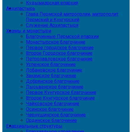
Кудымкарская епархия
Архипастырь
Глава Пермской митрополии, митрополит
Пермский и Кунгурский
Служение Архипастыря
Храмы и монастыри
Благочинные Пермской епархии
Монастырское благочиние
Первое городское благочиние
Второе Городское благочиние
Петропавловское благочиние
Успенское благочиние
Лобановское благочиние
Закамское благочиние
Добрянское благочиние
Лысьвенское благочиние
Первое Кунгурское благочиние
Второе Кунгурское благочиние
Чайковское благочиние
Осинское благочиние
Чернушинское благочиние
Ординское благочиние
Епархиальные структуры
Епархиальное управление