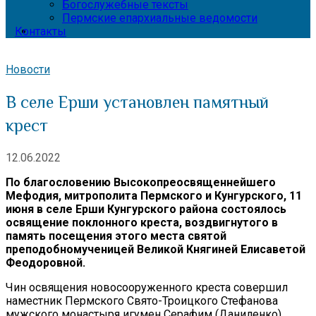
Богослужебные тексты
Пермские епархиальные ведомости
Контакты
Новости
В селе Ерши установлен памятный
крест
12.06.2022
По благословению Высокопреосвященнейшего
Мефодия, митрополита Пермского и Кунгурского, 11
июня в селе Ерши Кунгурского района состоялось
освящение поклонного креста, воздвигнутого в
память посещения этого места святой
преподобномученицей Великой Княгиней Елисаветой
Феодоровной.
Чин освящения новосооруженного креста совершил
наместник Пермского Свято-Троицкого Стефанова
мужского монастыря игумен Серафим (Даниленко).