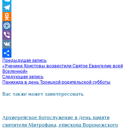
Skype
Telegram
Odnoklassniki
Mail.Ru
Viber
VK
Предыдущая
Предыдущая запись
Навигация
Отправить
запись:
«Ученики Христовы возвестили Святое Евангелие всей
по
Вселенной»
Следующая
Следующая запись
записям
запись:
Панихида в день Троицкой родительской субботы
Вас также может заинтересовать
Архиерейское богослужение в день памяти
святителя Митрофана, епископа Воронежского