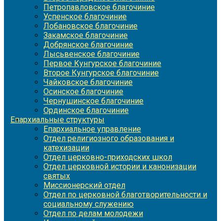
Петропавловское благочиние
Успенское благочиние
Лобановское благочиние
Закамское благочиние
Добрянское благочиние
Лысьвенское благочиние
Первое Кунгурское благочиние
Второе Кунгурское благочиние
Чайковское благочиние
Осинское благочиние
Чернушинское благочиние
Ординское благочиние
Епархиальные структуры
Епархиальное управление
Отдел религиозного образования и
катехизации
Отдел церковно-приходских школ
Отдел церковной истории и канонизации
святых
Миссионерский отдел
Отдел по церковной благотворительности и
социальному служению
Отдел по делам молодежи