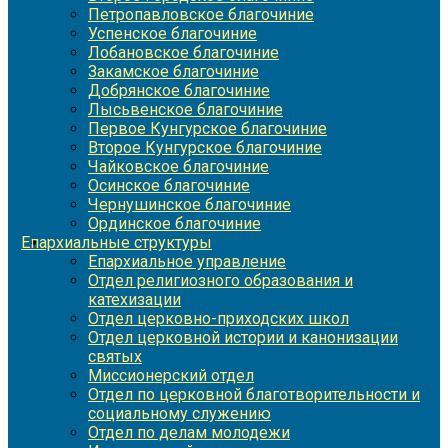
Петропавловское благочиние
Успенское благочиние
Лобановское благочиние
Закамское благочиние
Добрянское благочиние
Лысьвенское благочиние
Первое Кунгурское благочиние
Второе Кунгурское благочиние
Чайковское благочиние
Осинское благочиние
Чернушинское благочиние
Ординское благочиние
Епархиальные структуры
Епархиальное управление
Отдел религиозного образования и
катехизации
Отдел церковно-приходских школ
Отдел церковной истории и канонизации
святых
Миссионерский отдел
Отдел по церковной благотворительности и
социальному служению
Отдел по делам молодежи