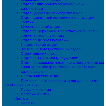
Отдел религиозного образования и
катехизации
Отдел церковно-приходских школ
Отдел церковной истории и канонизации
святых
Миссионерский отдел
Отдел по церковной благотворительности и
социальному служению
Отдел по делам молодежи
Издательский отдел
Земельно-имущественный отдел
Строительный отдел
Отдел по тюремному служению
Отдел по взаимоотношению с вооруженными
силами, правоохранительными органами и
казачеством
Паломнический отдел
Комиссия по физической культуре и спорту
Святые и святыни
История епархии
История храмов
Святые
Святыни