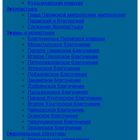
Кудымкарская епархия
Архипастырь
Глава Пермской митрополии, митрополит
Пермский и Кунгурский
Служение Архипастыря
Храмы и монастыри
Благочинные Пермской епархии
Монастырское благочиние
Первое городское благочиние
Второе Городское благочиние
Петропавловское благочиние
Успенское благочиние
Лобановское благочиние
Закамское благочиние
Добрянское благочиние
Лысьвенское благочиние
Первое Кунгурское благочиние
Второе Кунгурское благочиние
Чайковское благочиние
Осинское благочиние
Чернушинское благочиние
Ординское благочиние
Епархиальные структуры
Епархиальное управление