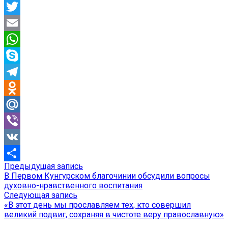
Facebook
Twitter
Email
WhatsApp
Skype
Telegram
Odnoklassniki
Mail.Ru
Viber
VK
Предыдущая
Предыдущая запись
Навигация
Отправить
запись:
В Первом Кунгурском благочинии обсудили вопросы
по
духовно-нравственного воспитания
Следующая
Следующая запись
записям
запись:
«В этот день мы прославляем тех, кто совершил
великий подвиг, сохраняя в чистоте веру православную»