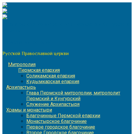
Перейти
к
содержимому
По благословению митрополита Пермского и Кунгурского
Игнатия
Пермская митрополия
Русской Православной церкви
Митрополия
Пермская епархия
Соликамская епархия
Кудымкарская епархия
Архипастырь
Глава Пермской митрополии, митрополит
Пермский и Кунгурский
Служение Архипастыря
Храмы и монастыри
Благочинные Пермской епархии
Монастырское благочиние
Первое городское благочиние
Второе Городское благочиние