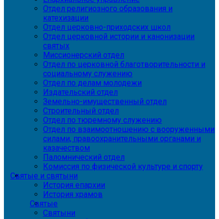
Отдел религиозного образования и
катехизации
Отдел церковно-приходских школ
Отдел церковной истории и канонизации
святых
Миссионерский отдел
Отдел по церковной благотворительности и
социальному служению
Отдел по делам молодежи
Издательский отдел
Земельно-имущественный отдел
Строительный отдел
Отдел по тюремному служению
Отдел по взаимоотношению с вооруженными
силами, правоохранительными органами и
казачеством
Паломнический отдел
Комиссия по физической культуре и спорту
Святые и святыни
История епархии
История храмов
Святые
Святыни