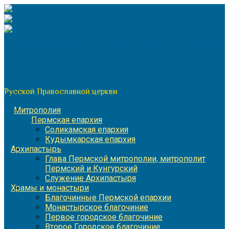
Перейти
к
содержимому
По благословению митрополита Пермского и Кунгурского
Игнатия
Пермская митрополия
Русской Православной церкви
Митрополия
Пермская епархия
Соликамская епархия
Кудымкарская епархия
Архипастырь
Глава Пермской митрополии, митрополит
Пермский и Кунгурский
Служение Архипастыря
Храмы и монастыри
Благочинные Пермской епархии
Монастырское благочиние
Первое городское благочиние
Второе Городское благочиние