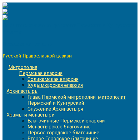
Перейти
к
содержимому
По благословению митрополита Пермского и Кунгурского
Игнатия
Пермская митрополия
Русской Православной церкви
Митрополия
Пермская епархия
Соликамская епархия
Кудымкарская епархия
Архипастырь
Глава Пермской митрополии, митрополит
Пермский и Кунгурский
Служение Архипастыря
Храмы и монастыри
Благочинные Пермской епархии
Монастырское благочиние
Первое городское благочиние
Второе Городское благочиние