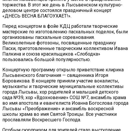
торжества. В этот же день в Лысьвенском культурно-
деловом центре состоялся праздничный концерт
«ДНЕСЬ ВЕСНА БЛАГОУХАЕТ!».
Перед концертом в фойе КДЦ работали творческие
мастерские по изготовлению пасхальных поделок, были
организованы пасхальные соревнования.
Великолепные фотозоны, посвященные празднику
Пасхи, приготовленные творческим коллективом Ивана
Палкина и союза красильщиков «Слободка»
пользовались большой популярностью.
Концертную программу открыло приветствие клирика
Лысьвенского благочиния — священника Игоря
Боровикова. В концерте приняли участие вокалисты,
музыканты и творческие муниципальные коллективы
города Лысьвы, хор родителей и малышей детского
сада №39, хор «Вдохновение» СОШ №7, ансамбль храма
во имя апостола и евангелиста Иоанна Богослова города
Лысьвы «Преображение» и ансамбль воскресной
школы храма во имя Святой Троицы. Все участники
прославляли Воскресшего Господа.
Особым сюрпризом для зрителей стало выступление