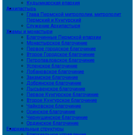
Кудымкарская епархия
Архипастырь
Глава Пермской митрополии, митрополит
Пермский и Кунгурский
Служение Архипастыря
Храмы и монастыри
Благочинные Пермской епархии
Монастырское благочиние
Первое городское благочиние
Второе Городское благочиние
Петропавловское благочиние
Успенское благочиние
Лобановское благочиние
Закамское благочиние
Добрянское благочиние
Лысьвенское благочиние
Первое Кунгурское благочиние
Второе Кунгурское благочиние
Чайковское благочиние
Осинское благочиние
Чернушинское благочиние
Ординское благочиние
Епархиальные структуры
Епархиальное управление