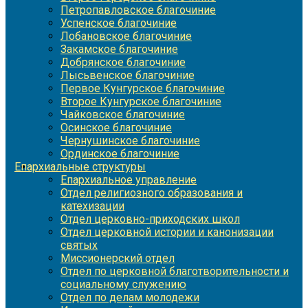
Петропавловское благочиние
Успенское благочиние
Лобановское благочиние
Закамское благочиние
Добрянское благочиние
Лысьвенское благочиние
Первое Кунгурское благочиние
Второе Кунгурское благочиние
Чайковское благочиние
Осинское благочиние
Чернушинское благочиние
Ординское благочиние
Епархиальные структуры
Епархиальное управление
Отдел религиозного образования и
катехизации
Отдел церковно-приходских школ
Отдел церковной истории и канонизации
святых
Миссионерский отдел
Отдел по церковной благотворительности и
социальному служению
Отдел по делам молодежи