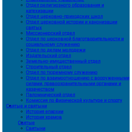
Отдел религиозного образования и
катехизации
Отдел церковно-приходских школ
Отдел церковной истории и канонизации
святых
Миссионерский отдел
Отдел по церковной благотворительности и
социальному служению
Отдел по делам молодежи
Издательский отдел
Земельно-имущественный отдел
Строительный отдел
Отдел по тюремному служению
Отдел по взаимоотношению с вооруженными
силами, правоохранительными органами и
казачеством
Паломнический отдел
Комиссия по физической культуре и спорту
Святые и святыни
История епархии
История храмов
Святые
Святыни