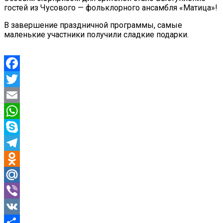
гостей из Чусового — фольклорного ансамбля «Матица»!
В завершение праздничной программы, самые
маленькие участники получили сладкие подарки.
Facebook
Twitter
Email
WhatsApp
Skype
Telegram
Odnoklassniki
Mail.Ru
Viber
VK