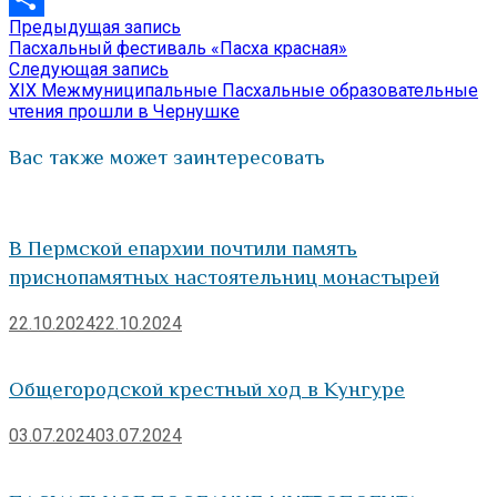
Предыдущая
Предыдущая запись
Навигация
Отправить
запись:
Пасхальный фестиваль «Пасха красная»
по
Следующая
Следующая запись
запись:
XIX Межмуниципальные Пасхальные образовательные
записям
чтения прошли в Чернушке
Вас также может заинтересовать
В Пермской епархии почтили память
приснопамятных настоятельниц монастырей
22.10.2024
22.10.2024
Общегородской крестный ход в Кунгуре
03.07.2024
03.07.2024