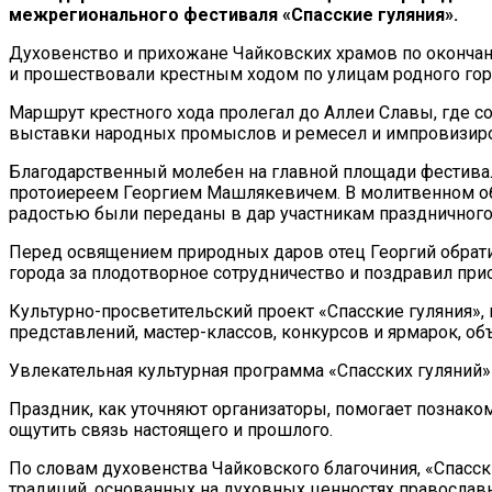
межрегионального фестиваля «Спасские гуляния».
Духовенство и прихожане Чайковских храмов по оконча
и прошествовали крестным ходом по улицам родного гор
Маршрут крестного хода пролегал до Аллеи Славы, где с
выставки народных промыслов и ремесел и импровизиро
Благодарственный молебен на главной площади фестива
протоиереем Георгием Машлякевичем. В молитвенном об
радостью были переданы в дар участникам праздничног
Перед освящением природных даров отец Георгий обрати
города за плодотворное сотрудничество и поздравил пр
Культурно-просветительский проект «Спасские гуляния»,
представлений, мастер-классов, конкурсов и ярмарок, 
Увлекательная культурная программа «Спасских гуляний» 
Праздник, как уточняют организаторы, помогает познако
ощутить связь настоящего и прошлого.
По словам духовенства Чайковского благочиния, «Спас
традиций, основанных на духовных ценностях православн