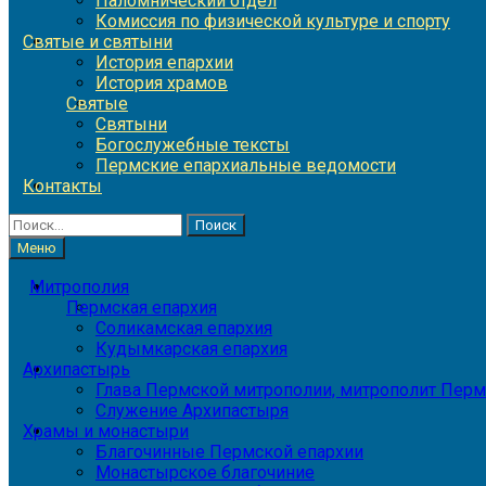
Паломнический отдел
Комиссия по физической культуре и спорту
Святые и святыни
История епархии
История храмов
Святые
Святыни
Богослужебные тексты
Пермские епархиальные ведомости
Контакты
Найти:
Меню
Митрополия
Пермская епархия
Соликамская епархия
Кудымкарская епархия
Архипастырь
Глава Пермской митрополии, митрополит Перм
Служение Архипастыря
Храмы и монастыри
Благочинные Пермской епархии
Монастырское благочиние