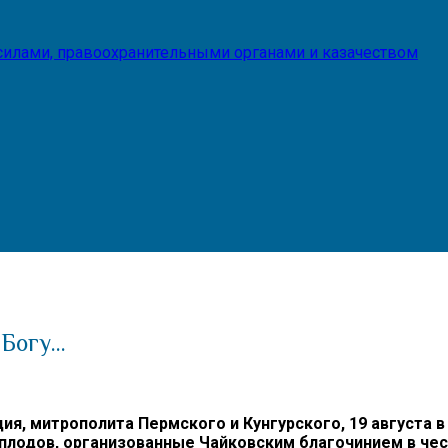
илами, правоохранительными органами и казачеством
 Богу…
 митрополита Пермского и Кунгурского, 19 августа в
лодов, организованные Чайковским благочинием в чес