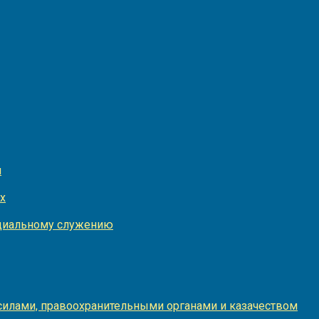
и
х
оциальному служению
илами, правоохранительными органами и казачеством