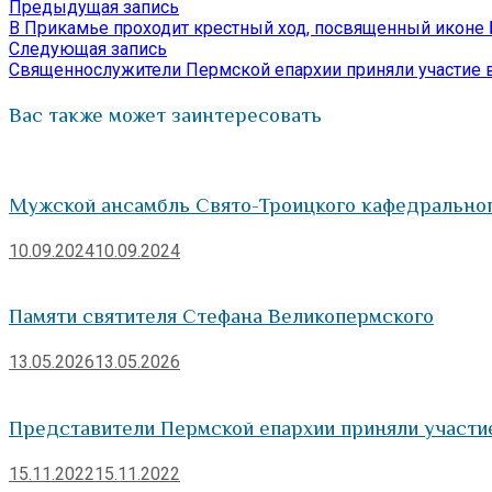
Предыдущая
Предыдущая запись
Навигация
Отправить
запись:
В Прикамье проходит крестный ход, посвященный иконе
по
Следующая
Следующая запись
запись:
Священнослужители Пермской епархии приняли участие 
записям
Вас также может заинтересовать
Мужской ансамбль Свято-Троицкого кафедральног
10.09.2024
10.09.2024
Памяти святителя Стефана Великопермского
13.05.2026
13.05.2026
Представители Пермской епархии приняли участи
15.11.2022
15.11.2022