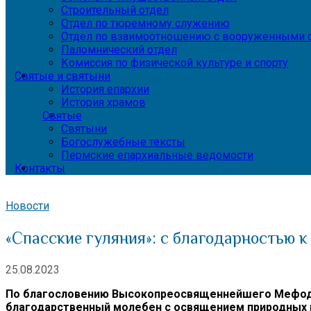
Строительный отдел
Отдел по тюремному служению
Отдел по взаимоотношению с вооруженными с
Паломнический отдел
Комиссия по физической культуре и спорту
Святые и святыни
История епархии
История храмов
Святые
Святыни
Богослужебные тексты
Пермские епархиальные ведомости
Контакты
Новости
«Спасские гуляния»: с благодарностью к
25.08.2023
По благословению Высокопреосвященнейшего Мефодия,
благодарственный молебен с освящением природных п