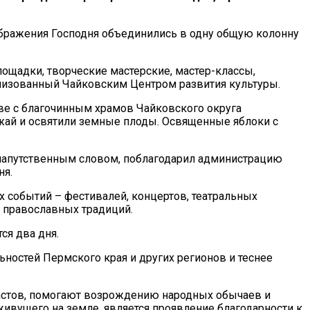
бражения Господня объединились в одну общую колонну
лощадки, творческие мастерские, мастер-классы,
анизованный Чайковским Центром развития культуры.
ве с благочинным храмов Чайковского округа
ай и освятили земные плоды. Освященные яблоки с
 напутственным словом, поблагодарил администрацию
ня.
х событий – фестивалей, концертов, театральных
х православных традиций.
ся два дня.
ностей Пермского края и других регионов и теснее
растов, помогают возрождению народных обычаев и
живущего на земле, является проявление благодарности к