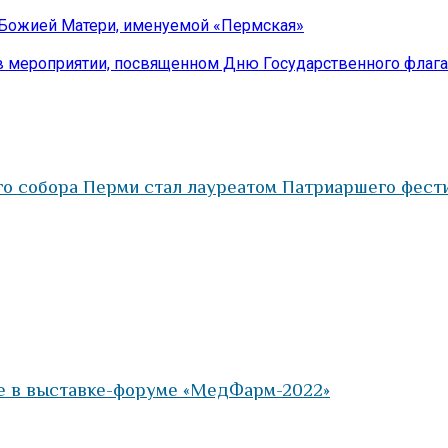
 Божией Матери, именуемой «Пермская»
в мероприятии, посвященном Дню Государственного флага
о собора Перми стал лауреатом Патриаршего фест
е в выставке-форуме «МедФарм-2022»