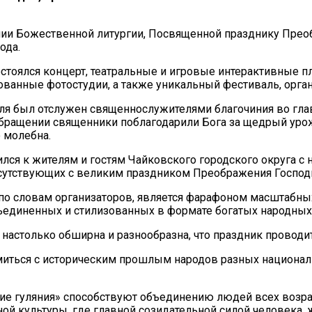
нии Божественной литургии, Посвященной празднику Прео
ода.
остоялся концерт, театральные и игровые интерактивные п
ванные фотостудии, а также уникальный фестиваль, орг
ля был отслужен священнослужителями благочиния во гла
ращении священники поблагодарили Бога за щедрый урож
о молебна.
лся к жителям и гостям Чайковского городского округа с
исутствующих с великим праздником Преображения Господ
 по словам организаторов, является фарафоном масштабны
объединенных и стилизованных в формате богатых народны
настолько обширна и разнообразна, что праздник проводит
миться с историческим прошлым народов разных националь
ские гуляния» способствуют объединению людей всех воз
ой культуры, где главной созидательной силой человека, 