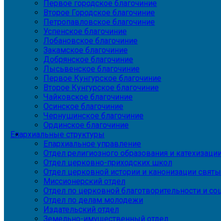
Первое городское благочиние
Второе Городское благочиние
Петропавловское благочиние
Успенское благочиние
Лобановское благочиние
Закамское благочиние
Добрянское благочиние
Лысьвенское благочиние
Первое Кунгурское благочиние
Второе Кунгурское благочиние
Чайковское благочиние
Осинское благочиние
Чернушинское благочиние
Ординское благочиние
Епархиальные структуры
Епархиальное управление
Отдел религиозного образования и катехизаци
Отдел церковно-приходских школ
Отдел церковной истории и канонизации святы
Миссионерский отдел
Отдел по церковной благотворительности и с
Отдел по делам молодежи
Издательский отдел
Земельно-имущественный отдел