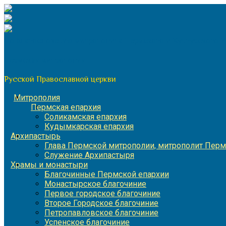
Перейти
к
содержимому
По благословению митрополита Пермского и Кунгурского 
Пермская митрополия
Русской Православной церкви
Митрополия
Пермская епархия
Соликамская епархия
Кудымкарская епархия
Архипастырь
Глава Пермской митрополии, митрополит Перм
Служение Архипастыря
Храмы и монастыри
Благочинные Пермской епархии
Монастырское благочиние
Первое городское благочиние
Второе Городское благочиние
Петропавловское благочиние
Успенское благочиние