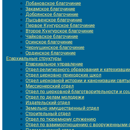
Лобановское благочиние
Закамское благочиние
Добрянское благочиние
Лысьвенское благочиние
Первое Кунгурское благочиние
Второе Кунгурское благочиние
Чайковское благочиние
Осинское благочиние
Чернушинское благочиние
Ординское благочиние
Епархиальные структуры
Епархиальное управление
Отдел религиозного образования и катехизаци
Отдел церковно-приходских школ
Отдел церковной истории и канонизации святы
Миссионерский отдел
Отдел по церковной благотворительности и с
Отдел по делам молодежи
Издательский отдел
Земельно-имущественный отдел
Строительный отдел
Отдел по тюремному служению
Отдел по взаимоотношению с вооруженными с