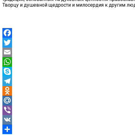
Творцу и душевной щедрости и милосердия к другим лю
Facebook
Twitter
Email
WhatsApp
Skype
Telegram
Odnoklassniki
Mail.Ru
Viber
VK