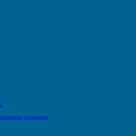
и
х
оциальному служению