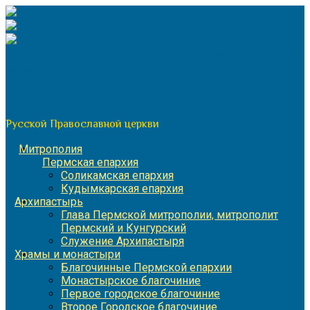
Перейти
к
содержимому
По благословению митрополита Пермского и Кунгурского
Игнатия
Пермская митрополия
Русской Православной церкви
Митрополия
Пермская епархия
Соликамская епархия
Кудымкарская епархия
Архипастырь
Глава Пермской митрополии, митрополит
Пермский и Кунгурский
Служение Архипастыря
Храмы и монастыри
Благочинные Пермской епархии
Монастырское благочиние
Первое городское благочиние
Второе Городское благочиние