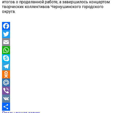
итогов о проделанной работе, а завершилось концертом
творческих коллективов Чернушинского городского
округа.
Facebook
Twitter
Email
WhatsApp
Skype
Telegram
Odnoklassniki
Mail.Ru
Viber
VK
Предыдущая