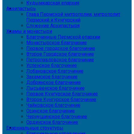
Кудымкарская епархия
Архипастырь
Глава Пермской митрополии, митрополит
Пермский и Кунгурский
Служение Архипастыря
Храмы и монастыри
Благочинные Пермской епархии
Монастырское благочиние
Первое городское благочиние
Второе Городское благочиние
Петропавловское благочиние
Успенское благочиние
Лобановское благочиние
Закамское благочиние
Добрянское благочиние
Лысьвенское благочиние
Первое Кунгурское благочиние
Второе Кунгурское благочиние
Чайковское благочиние
Осинское благочиние
Чернушинское благочиние
Ординское благочиние
Епархиальные структуры
Епархиальное управление