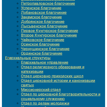
Петропавловское благочиние
Успенское благочиние
Лобановское благочиние
Закамское благочиние
Добрянское благочиние
Лысьвенское благочиние
Первое Кунгурское благочиние
Второе Кунгурское благочиние
Чайковское благочиние
Осинское благочиние
Чернушинское благочиние
Ординское благочиние
Епархиальные структуры
Епархиальное управление
Отдел религиозного образования и
катехизации
Отдел церковно-приходских школ
Отдел церковной истории и канонизации
святых
Миссионерский отдел
Отдел по церковной благотворительности и
социальному служению
Отдел по делам молодежи