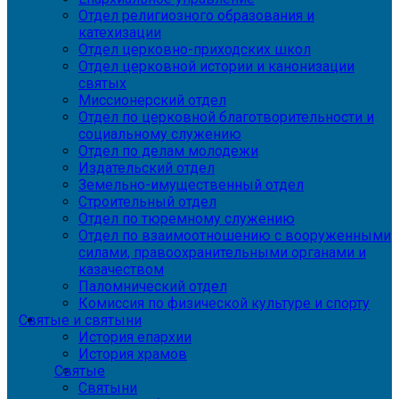
Отдел религиозного образования и
катехизации
Отдел церковно-приходских школ
Отдел церковной истории и канонизации
святых
Миссионерский отдел
Отдел по церковной благотворительности и
социальному служению
Отдел по делам молодежи
Издательский отдел
Земельно-имущественный отдел
Строительный отдел
Отдел по тюремному служению
Отдел по взаимоотношению с вооруженными
силами, правоохранительными органами и
казачеством
Паломнический отдел
Комиссия по физической культуре и спорту
Святые и святыни
История епархии
История храмов
Святые
Святыни