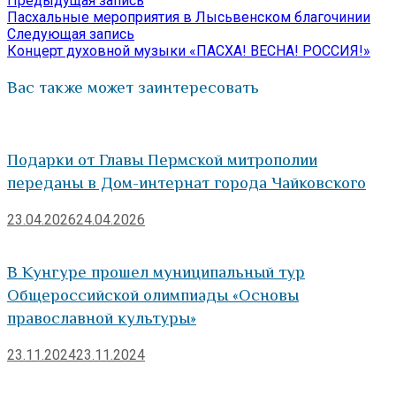
Предыдущая запись
Навигация
Отправить
запись:
Пасхальные мероприятия в Лысьвенском благочинии
по
Следующая
Следующая запись
запись:
Концерт духовной музыки «ПАСХА! ВЕСНА! РОССИЯ!»
записям
Вас также может заинтересовать
Подарки от Главы Пермской митрополии
переданы в Дом-интернат города Чайковского
23.04.2026
24.04.2026
В Кунгуре прошел муниципальный тур
Общероссийской олимпиады «Основы
православной культуры»
23.11.2024
23.11.2024