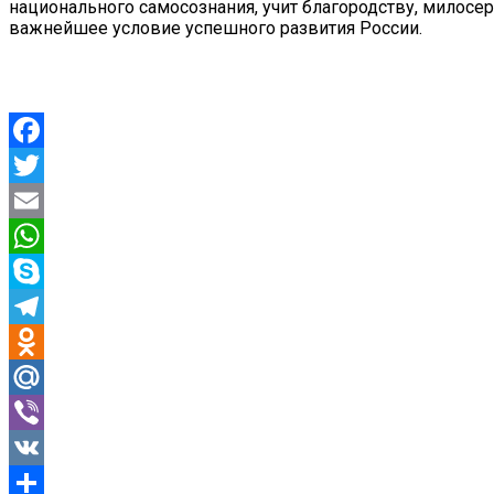
национального самосознания, учит благородству, милосе
важнейшее условие успешного развития России.
Facebook
Twitter
Email
WhatsApp
Skype
Telegram
Odnoklassniki
Mail.Ru
Viber
VK