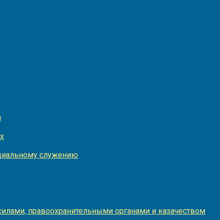
и
х
оциальному служению
илами, правоохранительными органами и казачеством