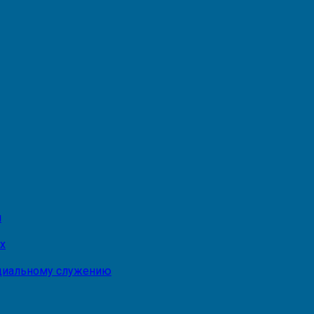
и
х
оциальному служению