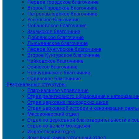
Первое городское благочиние
Второе Городское благочиние
Петропавловское благочиние
Успенское благочиние
Лобановское благочиние
Закамское благочиние
Добрянское благочиние
Лысьвенское благочиние
Первое Кунгурское благочиние
Второе Кунгурское благочиние
Чайковское благочиние
Осинское благочиние
Чернушинское благочиние
Ординское благочиние
Епархиальные структуры
Епархиальное управление
Отдел религиозного образования и катехизаци
Отдел церковно-приходских школ
Отдел церковной истории и канонизации святы
Миссионерский отдел
Отдел по церковной благотворительности и с
Отдел по делам молодежи
Издательский отдел
Земельно-имущественный отдел