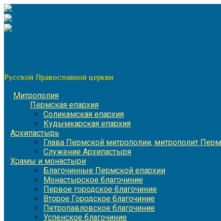
Перейти
к
содержимому
По благословению митрополита Пермского и Кунгурского 
Пермская митрополия
Русской Православной церкви
Митрополия
Пермская епархия
Соликамская епархия
Кудымкарская епархия
Архипастырь
Глава Пермской митрополии, митрополит Перм
Служение Архипастыря
Храмы и монастыри
Благочинные Пермской епархии
Монастырское благочиние
Первое городское благочиние
Второе Городское благочиние
Петропавловское благочиние
Успенское благочиние