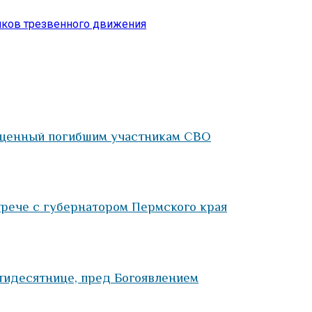
ников трезвенного движения
ященный погибшим участникам СВО
трече с губернатором Пермского края
тидесятнице, пред Богоявлением