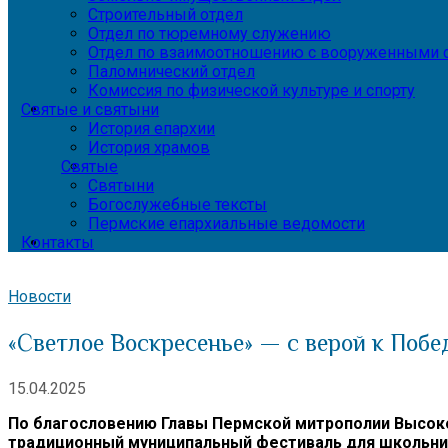
Строительный отдел
Отдел по тюремному служению
Отдел по взаимоотношению с вооруженными с
Паломнический отдел
Комиссия по физической культуре и спорту
Святые и святыни
История епархии
История храмов
Святые
Святыни
Богослужебные тексты
Пермские епархиальные ведомости
Контакты
Новости
«Светлое Воскресенье» — с верой к Побе
15.04.2025
По благословению Главы Пермской митрополии Высок
традиционный муниципальный фестиваль для школьник