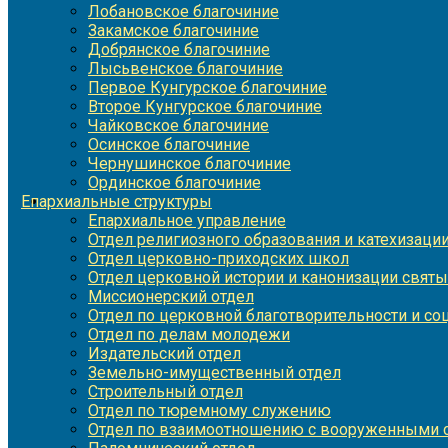
Лобановское благочиние
Закамское благочиние
Добрянское благочиние
Лысьвенское благочиние
Первое Кунгурское благочиние
Второе Кунгурское благочиние
Чайковское благочиние
Осинское благочиние
Чернушинское благочиние
Ординское благочиние
Епархиальные структуры
Епархиальное управление
Отдел религиозного образования и катехизаци
Отдел церковно-приходских школ
Отдел церковной истории и канонизации святы
Миссионерский отдел
Отдел по церковной благотворительности и с
Отдел по делам молодежи
Издательский отдел
Земельно-имущественный отдел
Строительный отдел
Отдел по тюремному служению
Отдел по взаимоотношению с вооруженными с