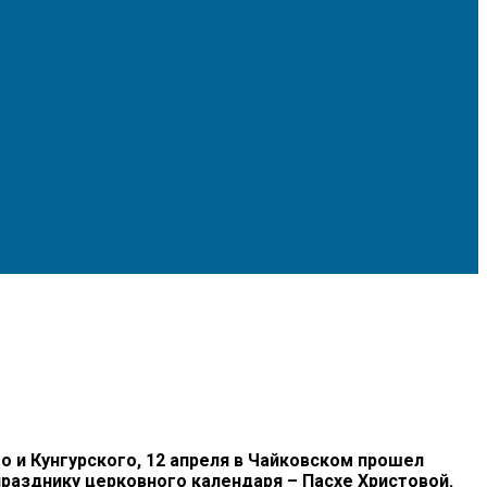
и Кунгурского, 12 апреля в Чайковском прошел
разднику церковного календаря – Пасхе Христовой.