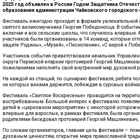
2025 год объявлен в России Годом Защитника Отечест
образования администрации Чайковского городского о
Фестиваль ежегодно проходит в формате увлекательной и
святого великомученика Георгия Победоносца. В событии
включая и все сельские школы, что случилось впервые. А
участников были организованы в 14 команд, которые отп
защите Родины», «Музей», «Песнопение», «С верой к Побе
Участников события приветствовали начальник Управлен
округа Пермской епархии протоиерей Георгий Машлякевич
пожеланиями наполнять свой внутренний мир духовной р
На каждой из станций, по сценарию фестиваля, ребята по
на которых веками держится, побеждая в суровых войнах 
Фестиваль «Светлое Воскресенье» проводится на террито
востребованным. Большой интерес к фестивалю появляется
детей в «церковном мероприятии» с некоторой осторожно
впервые для взрослых, в рамках фестиваля, была органи
родителями беседовал протоиерей Георгий Машлякевич, 
По словам организаторов, главная цель фестиваля — по
духовным ценностям, открытие мира православной тради