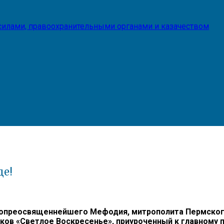
илами, правоохранительными органами и казачеством
де!
опреосвященнейшего Мефодия, митрополита Пермского 
ов «Светлое Воскресенье», приуроченный к главному п