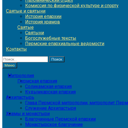
Паломнический отдел
Комиссия по физической культуре и спорту
Святые и святыни
История епархии
История храмов
Святые
Святыни
Богослужебные тексты
Пермские епархиальные ведомости
Контакты
Найти:
Меню
Митрополия
Пермская епархия
Соликамская епархия
Кудымкарская епархия
Архипастырь
Глава Пермской митрополии, митрополит Перм
Служение Архипастыря
Храмы и монастыри
Благочинные Пермской епархии
Монастырское благочиние