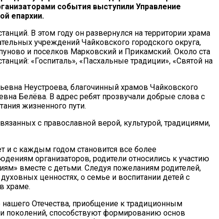
Организаторами события выступили Управление
ой епархии.
анций. В этом году он развернулся на территории храма
ательных учреждений Чайковского городского округа,
ипуново и поселков Марковский и Прикамский. Около ста
танций: «Госпиталь», «Пасхальные традиции», «Святой на
льевна Неустроева, благочинный храмов Чайковского
вна Белёва. В адрес ребят прозвучали добрые слова с
тания жизненного пути.
связанных с православной верой, культурой, традициями,
т и с каждым годом становится все более
блюдениям организаторов, родители относились к участию
иям» вместе с детьми. Следуя пожеланиям родителей,
духовных ценностях, о семье и воспитании детей с
 в храме.
о нашего Отечества, приобщение к традиционным
н и поколений, способствуют формированию основ