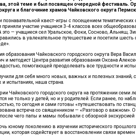
ва, этой теме и был посвящен очередной фестиваль. 
круга и благочиние храмов Чайковского округа Пермск
 познавательной квест-игры с посещением тематических ст
 приняли участие учащиеся 3-4 классов всех общеобразов
 это — учащиеся сел Уральское, Фоки, Сосново, Альняш, З
равились в увлекательное путешествие и посетили шесть с
де».
ия образования Чайковского городского округа Вера Васи
 и методист Центра развития образования Оксана Алексее
адостью, помогающей преодолевать все трудности и испы
лучили для себя много новых, важных и полезных знаний, 
и испытаниях, наша страна.
рии Чайковского городского округа на протяжении семи ле
 не только у детей, но и у родителей. Если ранее, по на
стью, то сегодня и сами готовы «путешествовать по станц
зована встреча со священником — «Разговор о важном». О 
после чего папы и мамы побывали с обзорной экскурсией
мочь юному поколению в изучении исторического прошлог
ции, которая содействует в восстановлении связи време