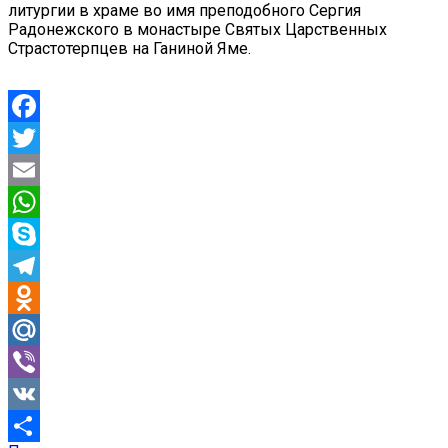
литургии в храме во имя преподобного Сергия
Радонежского в монастыре Святых Царственных
Страстотерпцев на Ганиной Яме.
Facebook
Twitter
Email
WhatsApp
Skype
Telegram
Odnoklassniki
Mail.Ru
Viber
VK