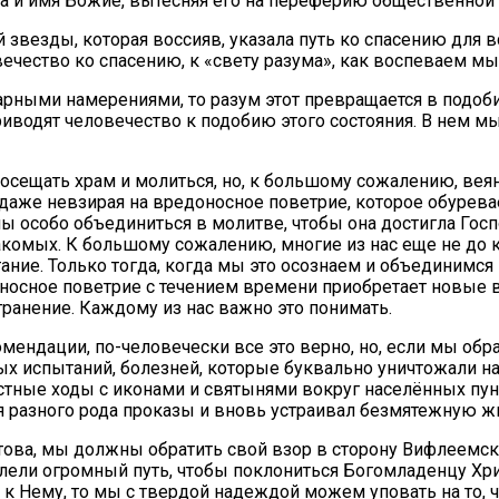
а и имя Божие, вытесняя его на переферию общественной
звезды, которая воссияв, указала путь ко спасению для в
овечество ко спасению, к «свету разума», как воспеваем мы
рными намерениями, то разум этот превращается в подоб
приводят человечество к подобию этого состояния. В нем
ещать храм и молиться, но, к большому сожалению, веяни
 даже невзирая на вредоносное поветрие, которое обурева
особо объединиться в молитве, чтобы она достигла Госпо
акомых. К большому сожалению, многие из нас еще не до 
ание. Только тогда, когда мы это осознаем и объединимс
оносное поветрие с течением времени приобретает новые 
странение. Каждому из нас важно это понимать.
дации, по-человечески все это верно, но, если мы обрат
ых испытаний, болезней, которые буквально уничтожали н
стные ходы с иконами и святынями вокруг населённых пу
ия разного рода проказы и вновь устраивал безмятежную ж
ова, мы должны обратить свой взор в сторону Вифлеемск
олели огромный путь, чтобы поклониться Богомладенцу Хр
к Нему, то мы с твердой надеждой можем уповать на то, 