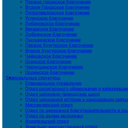
Первое городское благочиние
Второе Городское благочиние
Петропавловское благочиние
Успенское благочиние
Лобановское благочиние
Закамское благочиние
Добрянское благочиние
Лысьвенское благочиние
Первое Кунгурское благочиние
Второе Кунгурское благочиние
Чайковское благочиние
Осинское благочиние
Чернушинское благочиние
Ординское благочиние
Епархиальные структуры
Епархиальное управление
Отдел религиозного образования и катехизаци
Отдел церковно-приходских школ
Отдел церковной истории и канонизации святы
Миссионерский отдел
Отдел по церковной благотворительности и с
Отдел по делам молодежи
Издательский отдел
Земельно-имущественный отдел