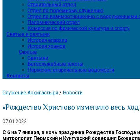
Строительный отдел
Отдел по тюремному служению
Отдел по взаимоотношению с вооруженными с
Паломнический отдел
Комиссия по физической культуре и спорту
Святые и святыни
История епархии
История храмов
Святые
Святыни
Богослужебные тексты
Пермские епархиальные ведомости
Контакты
Служение Архипастыря
/
Новости
«Рождество Христово изменило весь ход
07.01.2022
С 6 на 7 января, в ночь праздника Рождества Господ
митрополит Пермский и Кунгурский совершил Божест