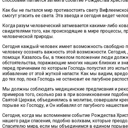
способами пытается затмить событие Рождества Христов
Как бы не пытался мир противостоять свету Вифлеемской 
смогут угасить ее света. Эта звезда и сегодня ведет чел
Когда разум человеческий затмевается какими-либо кова
свидетелями того, как происходящие в мире процессы, 
человеческой природы.
Сегодня каждый человек имеет возможность свободно пос
человеку осознать важность этой возможности. Сегодня,
помощи. Казалось бы, в тяжелом положении люди должны 
обстоятельства, поражающие многих наших близких и зн
перед причинами по которым Господь попустил это испыт
избавление от этой жуткой напасти. Как мы видим, вред
до тех пор, пока Господь не остановит ее пагубное распо
Мы должны соблюдать медицинские предписания и рекомен
примеров того, сколько раз в при возникновении подобн
Святой Церкви, объединялись в молитве, совершали кре
порыве ко Господу, и Он избавлял от пагубного нашеств
Сегодня, когда мы вспоминаем событие Рождества Христ
нашего ради спасения, подобно волхвам, которые преод
Спасителю мира, если мы объединимся в едином порыве 