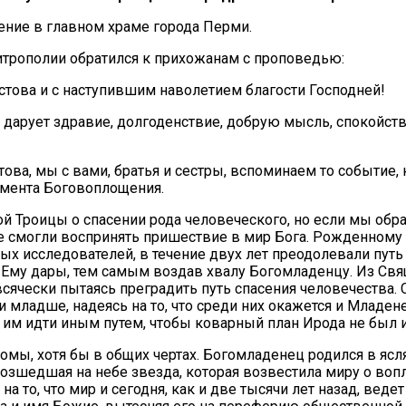
ние в главном храме города Перми.
трополии обратился к прихожанам с проповедью:
това и с наступившим наволетием благости Господней!
 дарует здравие, долгоденствие, добрую мысль, спокойств
ва, мы с вами, братья и сестры, вспоминаем то событие, 
омента Боговоплощения.
 Троицы о спасении рода человеческого, но если мы обр
ие смогли воспринять пришествие в мир Бога. Рожденному
ых исследователей, в течение двух лет преодолевали путь
Ему дары, тем самым воздав хвалу Богомладенцу. Из Свящ
сячески пытаясь преградить путь спасения человечества.
и младше, надеясь на то, что среди них окажется и Младе
л им идти иным путем, чтобы коварный план Ирода не был 
мы, хотя бы в общих чертах. Богомладенец родился в ясля
озшедшая на небе звезда, которая возвестила миру о воп
 на то, что мир и сегодня, как и две тысячи лет назад, вед