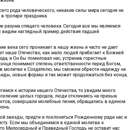
 жизни.
сего рода человеческого, никакие силы мира сегодня не
 в тропаре праздника.
ие разума спящего человека. Сегодня все мы являемся
 мы видим наглядный пример действия падшей
е века сего проникает в нашу жизнь и часто не дает
ет наше Отечество, как мало людей прибегает к Божией
да, и Он бы помиловал нас, устранив горестные
конца понимают степень ответственности перед Богом,
я в молитве к Создателю, мы сможем обрести надежду на
виды, новые формы и так может продолжаться без конца,
имся к истории нашего Отечества, то увидим много
аселение целых городов, люди откликаясь на призыв
нктов, совершали молебные пения, обращались в едином
изнь.
ой звезды, придти и поклониться Рожденному ради нас и
исту. Если мы объединимся в единой молитве к
что Милосердный и Праведный Господь не оставит нас