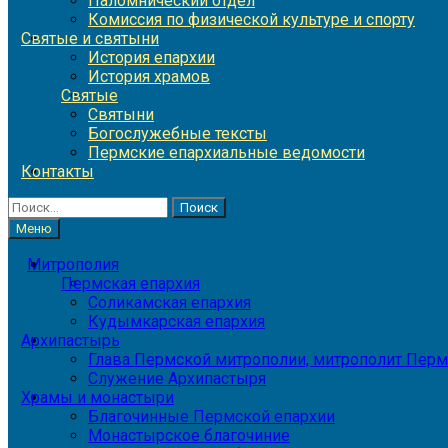
Паломнический отдел
Комиссия по физической культуре и спорту
Святые и святыни
История епархии
История храмов
Святые
Святыни
Богослужебные тексты
Пермские епархиальные ведомости
Контакты
Найти:
Меню
Митрополия
Пермская епархия
Соликамская епархия
Кудымкарская епархия
Архипастырь
Глава Пермской митрополии, митрополит Перм
Служение Архипастыря
Храмы и монастыри
Благочинные Пермской епархии
Монастырское благочиние