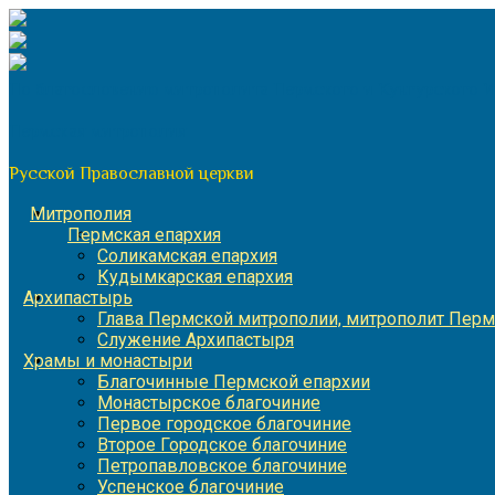
Перейти
к
содержимому
По благословению митрополита Пермского и Кунгурского 
Пермская митрополия
Русской Православной церкви
Митрополия
Пермская епархия
Соликамская епархия
Кудымкарская епархия
Архипастырь
Глава Пермской митрополии, митрополит Перм
Служение Архипастыря
Храмы и монастыри
Благочинные Пермской епархии
Монастырское благочиние
Первое городское благочиние
Второе Городское благочиние
Петропавловское благочиние
Успенское благочиние