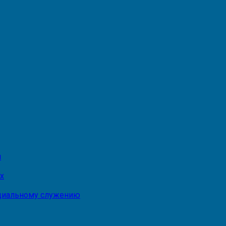
и
х
оциальному служению