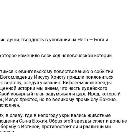
ие души, твердость в уповании на Него — Бога и
которое изменило весь ход человеческой истории,
атимся к евангельскому повествованию о событии
 Богомладенцу Иисусу Христу пришли поклониться
 к вертепу, следуя указанию Вифлеемской звезды.
енной истории мы знаем, что часть иудейского
 Свой коварный план задумывал и царь Ирод, который
нец Иисус Христос, но по великому промыслу Божию,
исполнен.
х, в хлеву, где в непогоду укрывались животные.
лощении Сына Божия. Образ этой звезды сияет и доныне
ет борьбу с Истиной, противостоит ей и различными