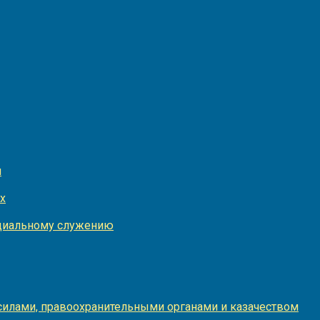
и
х
оциальному служению
илами, правоохранительными органами и казачеством