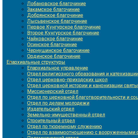
Лобановское благочиние
Закамское благочиние
Добрянское благочиние
Лысьвенское благочиние
Первое Кунгурское благочиние
Второе Кунгурское благочиние
Чайковское благочиние
Осинское благочиние
Чернушинское благочиние
Ординское благочиние
Епархиальные структуры
Епархиальное управление
Отдел религиозного образования и катехизаци
Отдел церковно-приходских школ
Отдел церковной истории и канонизации святы
Миссионерский отдел
Отдел по церковной благотворительности и с
Отдел по делам молодежи
Издательский отдел
Земельно-имущественный отдел
Строительный отдел
Отдел по тюремному служению
Отдел по взаимоотношению с вооруженными с