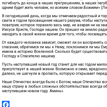
погибнуть до конца в наших прегрешениях, в наших пагу
одним будет жить человек, но всяким словом Божиим
» (Лк.
В сегодняшний день, когда мы отмечаем радостный и тор
света и годом просвещения нашего разума, чтобы наступ
поветрия, которое поразило весь мир, не взирая ни на зв
Иисусе Христе, Господе нашем. Он пришел на землю рад
находить в своей жизни время для того, чтобы посвящат
От каждого человека зависит, сможет ли он воспринять с
спасения, обратимся ли мы к Нему, поклонимся ли мы Ем
имена в историю Вселенной. Сколько будет существовать 
Господу и Спасителю нашему.
Пусть наступивший новый год станет для нас годом милос
присутствует в нашей жизни. Возможно и само, вредоносн
далеко, не шагнули в пропасть, которую открывает перед
Наше Отечество всегда было с Богом, наше Отечество в
нашу страну в любых сложных обстоятельствах всегда обр
наступившем новом году. Аминь».