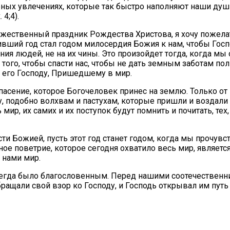
бных увлечениях, которые так быстро наполняют наши душ
 4;4).
жественный праздник Рождества Христова, я хочу пожелат
ивший год стал годом милосердия Божия к нам, чтобы Госп
ания людей, не на их чины. Это произойдет тогда, когда мы
и того, чтобы спасти нас, чтобы не дать земным заботам
ь его Господу, Пришедшему в мир.
пасение, которое Богочеловек принес на землю. Только от
у, подобно волхвам и пастухам, которые пришли и воздал
мир, их самих и их поступок будут помнить и почитать, те
ти Божией, пусть этот год станет годом, когда мы прочувс
ое поветрие, которое сегодня охватило весь мир, являетс
 нами мир.
сегда было благословенным. Перед нашими соотечественн
ащали свой взор ко Господу, и Господь открывал им путь с