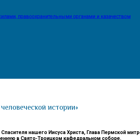
илами, правоохранительными органами и казачеством
 человеческой истории»
а и Спасителя нашего Иисуса Христа, Глава Пермской 
венную в Свято-Троицком кафедральном соборе.