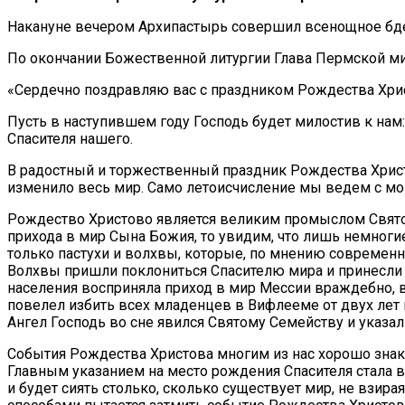
Накануне вечером Архипастырь совершил всенощное бде
По окончании Божественной литургии Глава Пермской ми
«Сердечно поздравляю вас с праздником Рождества Хрис
Пусть в наступившем году Господь будет милостив к нам:
Спасителя нашего.
В радостный и торжественный праздник Рождества Христо
изменило весь мир. Само летоисчисление мы ведем с м
Рождество Христово является великим промыслом Святой
прихода в мир Сына Божия, то увидим, что лишь немног
только пастухи и волхвы, которые, по мнению современн
Волхвы пришли поклониться Спасителю мира и принесли 
населения восприняла приход в мир Мессии враждебно, в
повелел избить всех младенцев в Вифлееме от двух лет 
Ангел Господь во сне явился Святому Семейству и указа
События Рождества Христова многим из нас хорошо знако
Главным указанием на место рождения Спасителя стала в
и будет сиять столько, сколько существует мир, не взирая