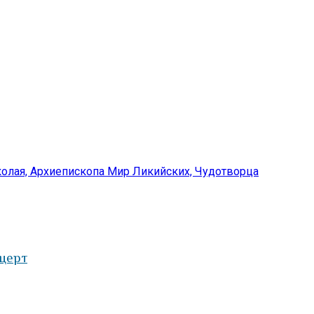
колая, Архиепископа Мир Ликийских, Чудотворца
церт