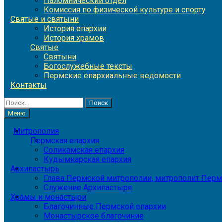
Паломнический отдел
Комиссия по физической культуре и спорту
Святые и святыни
История епархии
История храмов
Святые
Святыни
Богослужебные тексты
Пермские епархиальные ведомости
Контакты
Найти:
Меню
Митрополия
Пермская епархия
Соликамская епархия
Кудымкарская епархия
Архипастырь
Глава Пермской митрополии, митрополит Перм
Служение Архипастыря
Храмы и монастыри
Благочинные Пермской епархии
Монастырское благочиние