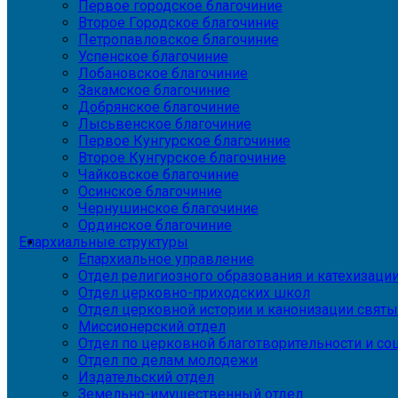
Первое городское благочиние
Второе Городское благочиние
Петропавловское благочиние
Успенское благочиние
Лобановское благочиние
Закамское благочиние
Добрянское благочиние
Лысьвенское благочиние
Первое Кунгурское благочиние
Второе Кунгурское благочиние
Чайковское благочиние
Осинское благочиние
Чернушинское благочиние
Ординское благочиние
Епархиальные структуры
Епархиальное управление
Отдел религиозного образования и катехизаци
Отдел церковно-приходских школ
Отдел церковной истории и канонизации святы
Миссионерский отдел
Отдел по церковной благотворительности и с
Отдел по делам молодежи
Издательский отдел
Земельно-имущественный отдел