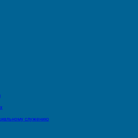
и
х
оциальному служению