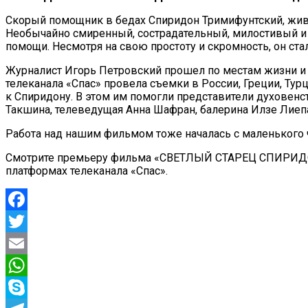
Скорый помощник в бедах Спиридон Тримифунтский, живши
Необычайно смиренный, сострадательный, милостивый и 
помощи. Несмотря на свою простоту и скромность, он ста
Журналист Игорь Петровский прошел по местам жизни и по
телеканала «Спас» провела съемки в России, Греции, Тур
к Спиридону. В этом им помогли представители духовен
Такшина, телеведущая Анна Шафран, балерина Илзе Лиеп
Работа над нашим фильмом тоже началась с маленького ч
Смотрите премьеру фильма «СВЕТЛЫЙ СТАРЕЦ СПИРИДОН. 
платформах телеканала «Спас».
Facebook
Twitter
Email
WhatsApp