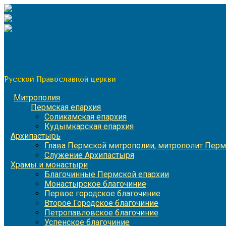
Перейти
к
содержимому
По благословению митрополита Пермского и Кунгурского 
Пермская митрополия
Русской Православной церкви
Митрополия
Пермская епархия
Соликамская епархия
Кудымкарская епархия
Архипастырь
Глава Пермской митрополии, митрополит Перм
Служение Архипастыря
Храмы и монастыри
Благочинные Пермской епархии
Монастырское благочиние
Первое городское благочиние
Второе Городское благочиние
Петропавловское благочиние
Успенское благочиние