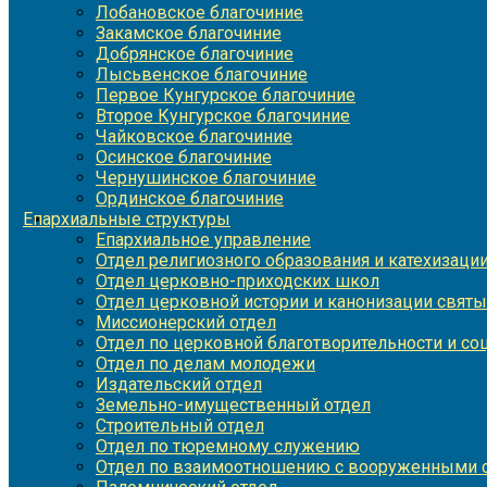
Лобановское благочиние
Закамское благочиние
Добрянское благочиние
Лысьвенское благочиние
Первое Кунгурское благочиние
Второе Кунгурское благочиние
Чайковское благочиние
Осинское благочиние
Чернушинское благочиние
Ординское благочиние
Епархиальные структуры
Епархиальное управление
Отдел религиозного образования и катехизаци
Отдел церковно-приходских школ
Отдел церковной истории и канонизации святы
Миссионерский отдел
Отдел по церковной благотворительности и с
Отдел по делам молодежи
Издательский отдел
Земельно-имущественный отдел
Строительный отдел
Отдел по тюремному служению
Отдел по взаимоотношению с вооруженными с