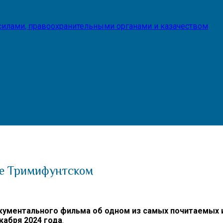
илами, правоохранительными органами и казачеством
не Тримифунтском
окументального фильма об одном из самых почитаемых
абря 2024 года
.