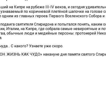
й на Кипре на рубеже III-IV веков, и сегодня удивитель
узнаваемый по коричневой плетёной шапочке на голове с
л одним из главных героев Первого Вселенского Собора и 
двига святителя Спиридона и попытался понять, каким он б
ции, Италии, на Кипре, где собрала самые невероятные и 
ства, обычные люди и медийные персоны: протоиерей Нико
а.
уда… С какого? Узнаете уже скоро.
ЖИЗНЬ КАК ЧУДО» накануне дня памяти святого Спиридон