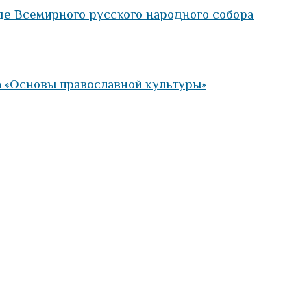
де Всемирного русского народного собора
а «Основы православной культуры»