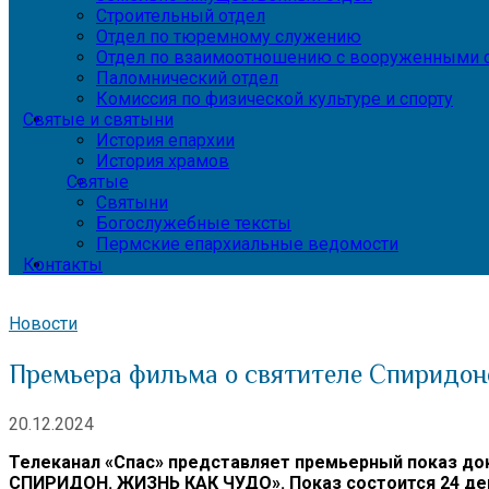
Строительный отдел
Отдел по тюремному служению
Отдел по взаимоотношению с вооруженными с
Паломнический отдел
Комиссия по физической культуре и спорту
Святые и святыни
История епархии
История храмов
Святые
Святыни
Богослужебные тексты
Пермские епархиальные ведомости
Контакты
Новости
Премьера фильма о святителе Спиридо
20.12.2024
Телеканал «Спас» представляет премьерный показ д
СПИРИДОН. ЖИЗНЬ КАК ЧУДО». Показ состоится 24 дек