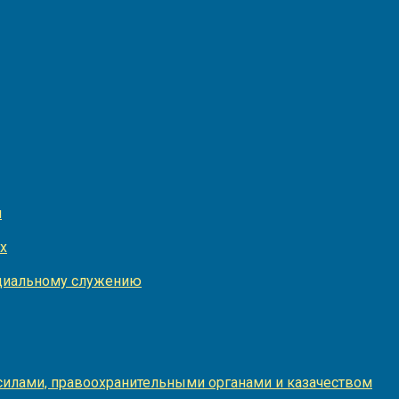
и
х
оциальному служению
илами, правоохранительными органами и казачеством