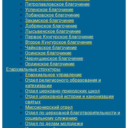
Петропавловское благочиние
Успенское благочиние
Лобановское благочиние
Закамское благочиние
Добрянское благочиние
Лысьвенское благочиние
Первое Кунгурское благочиние
Второе Кунгурское благочиние
Чайковское благочиние
Осинское благочиние
Чернушинское благочиние
Ординское благочиние
Епархиальные структуры
Епархиальное управление
Отдел религиозного образования и
катехизации
Отдел церковно-приходских школ
Отдел церковной истории и канонизации
святых
Миссионерский отдел
Отдел по церковной благотворительности и
социальному служению
Отдел по делам молодежи