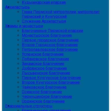
Кудымкарская епархия
Архипастырь
Глава Пермской митрополии, митрополит
Пермский и Кунгурский
Служение Архипастыря
Храмы и монастыри
Благочинные Пермской епархии
Монастырское благочиние
Первое городское благочиние
Второе Городское благочиние
Петропавловское благочиние
Успенское благочиние
Лобановское благочиние
Закамское благочиние
Добрянское благочиние
Лысьвенское благочиние
Первое Кунгурское благочиние
Второе Кунгурское благочиние
Чайковское благочиние
Осинское благочиние
Чернушинское благочиние
Ординское благочиние
Епархиальные структуры
Епархиальное управление