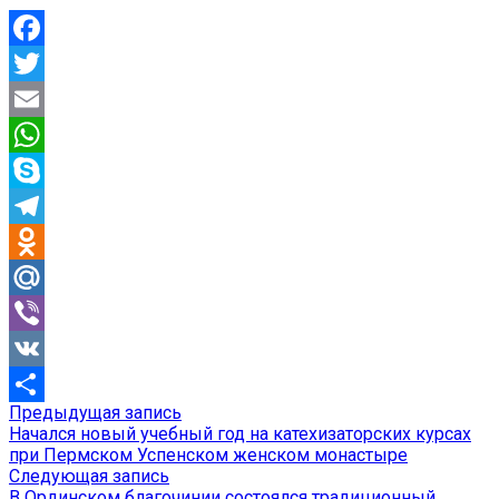
Facebook
Twitter
Email
WhatsApp
Skype
Telegram
Odnoklassniki
Mail.Ru
Viber
VK
Предыдущая
Предыдущая запись
Навигация
Отправить
запись:
Начался новый учебный год на катехизаторских курсах
по
при Пермском Успенском женском монастыре
Следующая
Следующая запись
записям
запись:
В Ординском благочинии состоялся традиционный