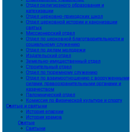
Отдел религиозного образования и
катехизации
Отдел церковно-приходских школ
Отдел церковной истории и канонизации
святых
Миссионерский отдел
Отдел по церковной благотворительности и
социальному служению
Отдел по делам молодежи
Издательский отдел
Земельно-имущественный отдел
Строительный отдел
Отдел по тюремному служению
Отдел по взаимоотношению с вооруженными
силами, правоохранительными органами и
казачеством
Паломнический отдел
Комиссия по физической культуре и спорту
Святые и святыни
История епархии
История храмов
Святые
Святыни