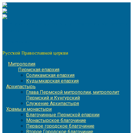
Перейти
к
содержимому
По благословению митрополита Пермского и Кунгурского
Игнатия
Пермская митрополия
Русской Православной церкви
Митрополия
Пермская епархия
Соликамская епархия
Кудымкарская епархия
Архипастырь
Глава Пермской митрополии, митрополит
Пермский и Кунгурский
Служение Архипастыря
Храмы и монастыри
Благочинные Пермской епархии
Монастырское благочиние
Первое городское благочиние
Второе Городское благочиние