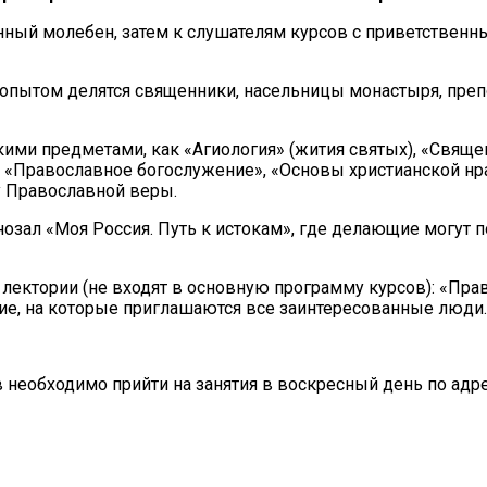
нный молебен, затем к слушателям курсов с приветственн
и опытом делятся священники, насельницы монастыря, пре
акими предметами, как «Агиология» (жития святых), «Свяще
 «Православное богослужение», «Основы христианской нра
 Православной веры.
озал «Моя Россия. Путь к истокам», где делающие могут
ектории (не входят в основную программу курсов): «Прав
ие, на которые приглашаются все заинтересованные люди.
 необходимо прийти на занятия в воскресный день по адрес