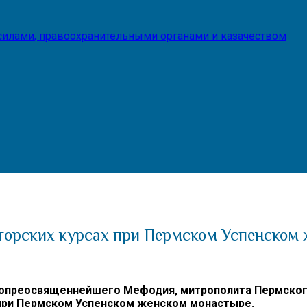
илами, правоохранительными органами и казачеством
аторских курсах при Пермском Успенском
преосвященнейшего Мефодия, митрополита Пермского и
 при Пермском Успенском женском монастыре.