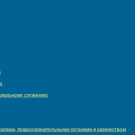
и
х
оциальному служению
илами, правоохранительными органами и казачеством