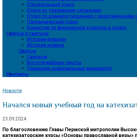
Строительный отдел
Отдел по тюремному служению
Отдел по взаимоотношению с вооруженными с
Паломнический отдел
Комиссия по физической культуре и спорту
Святые и святыни
История епархии
История храмов
Святые
Святыни
Богослужебные тексты
Пермские епархиальные ведомости
Контакты
Новости
Начался новый учебный год на катехиз
23.09.2024
По благословению Главы Пермской митрополии Высоко
катехизаторские курсы «Основы православной веры»