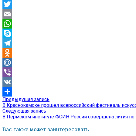
Facebook
Twitter
Email
WhatsApp
Skype
Telegram
Odnoklassniki
Mail.Ru
Viber
VK
Предыдущая
Предыдущая запись
Навигация
Отправить
запись:
В Краснокамске прошел всероссийский фестиваль искус
по
Следующая
Следующая запись
запись:
В Пермском институте ФСИН России совершена лития по
записям
Вас также может заинтересовать