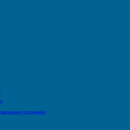
и
х
оциальному служению