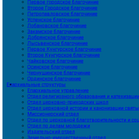
Первое городское благочиние
Второе Городское благочиние
Петропавловское благочиние
Успенское благочиние
Лобановское благочиние
Закамское благочиние
Добрянское благочиние
Лысьвенское благочиние
Первое Кунгурское благочиние
Второе Кунгурское благочиние
Чайковское благочиние
Осинское благочиние
Чернушинское благочиние
Ординское благочиние
Епархиальные структуры
Епархиальное управление
Отдел религиозного образования и катехизаци
Отдел церковно-приходских школ
Отдел церковной истории и канонизации святы
Миссионерский отдел
Отдел по церковной благотворительности и с
Отдел по делам молодежи
Издательский отдел
Земельно-имущественный отдел