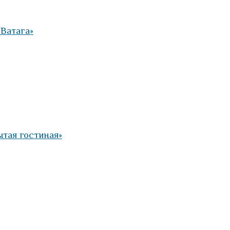
Ватага»
тая гостиная»