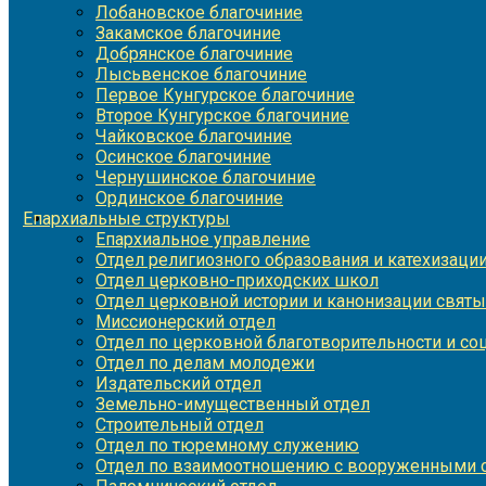
Лобановское благочиние
Закамское благочиние
Добрянское благочиние
Лысьвенское благочиние
Первое Кунгурское благочиние
Второе Кунгурское благочиние
Чайковское благочиние
Осинское благочиние
Чернушинское благочиние
Ординское благочиние
Епархиальные структуры
Епархиальное управление
Отдел религиозного образования и катехизаци
Отдел церковно-приходских школ
Отдел церковной истории и канонизации святы
Миссионерский отдел
Отдел по церковной благотворительности и с
Отдел по делам молодежи
Издательский отдел
Земельно-имущественный отдел
Строительный отдел
Отдел по тюремному служению
Отдел по взаимоотношению с вооруженными с