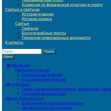
Паломнический отдел
Комиссия по физической культуре и спорту
Святые и святыни
История епархии
История храмов
Святые
Святыни
Богослужебные тексты
Пермские епархиальные ведомости
Контакты
Найти:
Меню
Митрополия
Пермская епархия
Соликамская епархия
Кудымкарская епархия
Архипастырь
Глава Пермской митрополии, митрополит Перм
Служение Архипастыря
Храмы и монастыри
Благочинные Пермской епархии
Монастырское благочиние