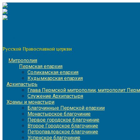
Перейти
к
содержимому
По благословению митрополита Пермского и Кунгурского 
Пермская митрополия
Русской Православной церкви
Митрополия
Пермская епархия
Соликамская епархия
Кудымкарская епархия
Архипастырь
Глава Пермской митрополии, митрополит Перм
Служение Архипастыря
Храмы и монастыри
Благочинные Пермской епархии
Монастырское благочиние
Первое городское благочиние
Второе Городское благочиние
Петропавловское благочиние
Успенское благочиние