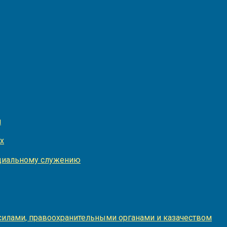
и
х
оциальному служению
илами, правоохранительными органами и казачеством