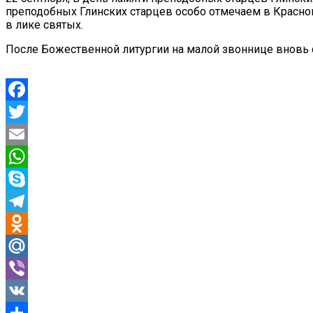
преподобных Глинских старцев особо отмечаем в Краснок
в лике святых.
После Божественной литургии на малой звоннице вновь 
Facebook
Twitter
Email
WhatsApp
Skype
Telegram
Odnoklassniki
Mail.Ru
Viber
VK