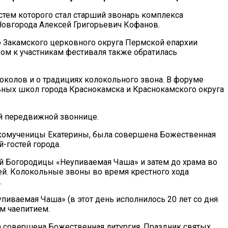
стем которого стал старший звонарь комплекса
овгорода Алексей Григорьевич Кофанов.
го Закамского церковного округа Пермской епархии
ом к участникам фестиваля также обратилась
околов и о традициях колокольного звона. В форуме
ьных школ города Краснокамска и Краснокамского округа
ой передвижной звоннице.
ликомученицы Екатерины, была совершена Божественная
-гостей города.
й Богородицы «Неупиваемая Чаша» и затем до храма во
й. Колокольные звоны во время крестного хода
.
пиваемая Чаша» (в этот день исполнилось 20 лет со дня
м чаепитием.
а совершена Божественная литургия. Праздник святых