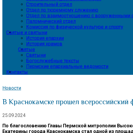
Строительный отдел
Отдел по тюремному служению
Отдел по взаимоотношению с вооруженными с
Паломнический отдел
Комиссия по физической культуре и спорту
Святые и святыни
История епархии
История храмов
Святые
Святыни
Богослужебные тексты
Пермские епархиальные ведомости
Контакты
Новости
В Краснокамске прошел всероссийский ф
25.09.2024
По благословению Главы Пермской митрополии Высок
Екатерины города Краснокамска стал одной из площад