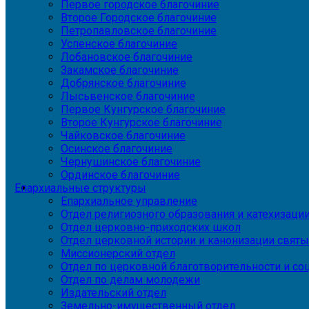
Первое городское благочиние
Второе Городское благочиние
Петропавловское благочиние
Успенское благочиние
Лобановское благочиние
Закамское благочиние
Добрянское благочиние
Лысьвенское благочиние
Первое Кунгурское благочиние
Второе Кунгурское благочиние
Чайковское благочиние
Осинское благочиние
Чернушинское благочиние
Ординское благочиние
Епархиальные структуры
Епархиальное управление
Отдел религиозного образования и катехизаци
Отдел церковно-приходских школ
Отдел церковной истории и канонизации святы
Миссионерский отдел
Отдел по церковной благотворительности и с
Отдел по делам молодежи
Издательский отдел
Земельно-имущественный отдел