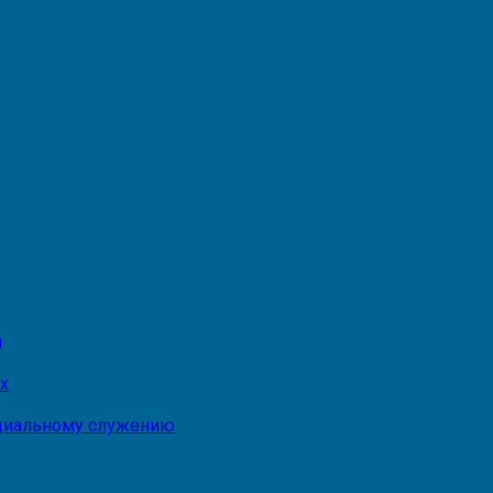
и
х
оциальному служению