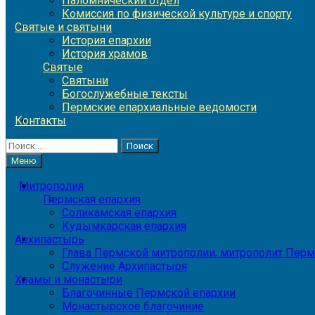
Паломнический отдел
Комиссия по физической культуре и спорту
Святые и святыни
История епархии
История храмов
Святые
Святыни
Богослужебные тексты
Пермские епархиальные ведомости
Контакты
Найти:
Меню
Митрополия
Пермская епархия
Соликамская епархия
Кудымкарская епархия
Архипастырь
Глава Пермской митрополии, митрополит Перм
Служение Архипастыря
Храмы и монастыри
Благочинные Пермской епархии
Монастырское благочиние