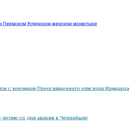
при Пермском Успенском женском монастыре
зи с кончиной Преосвященного епископа Иринарха
-летию со дня аварии в Чернобыле