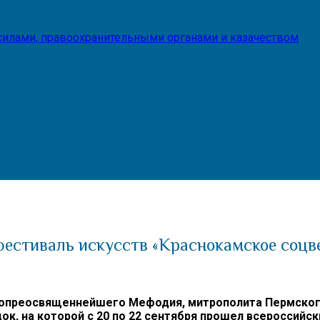
илами, правоохранительными органами и казачеством
естиваль искусств «Краснокамское соцв
опреосвященнейшего Мефодия, митрополита Пермского 
ок, на которой с 20 по 22 сентября прошел всероссийс