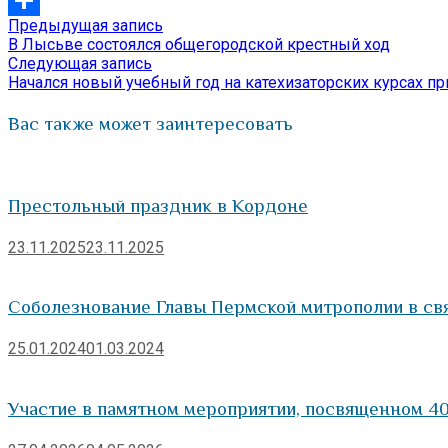
Предыдущая
Предыдущая запись
Навигация
Отправить
запись:
В Лысьве состоялся общегородской крестный ход
по
Следующая
Следующая запись
запись:
Начался новый учебный год на катехизаторских курсах 
записям
Вас также может заинтересовать
Престольный праздник в Кордоне
23.11.2025
23.11.2025
Соболезнование Главы Пермской митрополии в свя
25.01.2024
01.03.2024
Участие в памятном мероприятии, посвященном 40