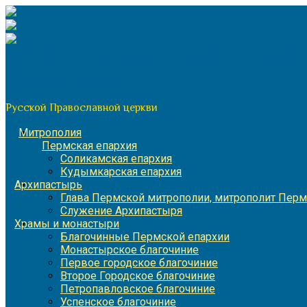
Перейти
к
содержимому
По благословению митрополита Пермского и Кунгурского 
Пермская митрополия
Русской Православной церкви
Митрополия
Пермская епархия
Соликамская епархия
Кудымкарская епархия
Архипастырь
Глава Пермской митрополии, митрополит Перм
Служение Архипастыря
Храмы и монастыри
Благочинные Пермской епархии
Монастырское благочиние
Первое городское благочиние
Второе Городское благочиние
Петропавловское благочиние
Успенское благочиние