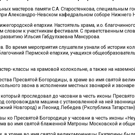
ьных мастеров памяти С.А. Старостенкова, специальным го
при Александро-Невском кафедральном соборе Нижнего Н
ижегородской епархии. Настоятель храма, и.о. благочинно
м словом к участникам фестиваля. С приветственным слов
 развитию Ильсия Габдулхаевна Мансурова.
. Во время мероприятия слушатели узнали об истории кол
 благочиний Пермской епархии, учащихся общеобразовател
астер-классы на храмовой колокольне, а также на наземн
дества Пресвятой Богородицы, в храме во имя святой ве
кольного звона в исполнении местных звонарей и звонарей
 который проследовал до часовни в честь иконы Пресвято
д сопровождала машина с установленной на ней звоннице
ний Новгород) и Леонид Лебедев (Ркспублика Татарстан)
ы ко Пресвятой Богородице у часовни в честь иконы «Неу
ама во имя святой блаженной Матроны Московской и общи
их, в храме во имя святой великомученицы Екатерины был