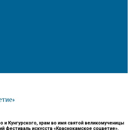
етие»
и Кунгурского, храм во имя святой великомученицы
кий фестиваль искусств «Краснокамское соцветие».