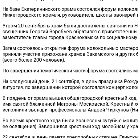
На базе Екатерининского храма состоялся форум колокол
Нижегородского кремля, руководитель школы звонарей 
Утром 20 сентября в храм были доставлены святыни из Н
священник Георгий Воробьев обратился с приветственны
заместитель главы города Краснокамска по социальному
Затем состоялось открытие форума колокольных мастеров
приняли участие прихожане храмов Закамского и других
(всего более 200 человек).
По завершении тематической части форума состоялись м
На следующий день, 21 сентября, в день праздника Рож
литургия, по завершении которой состоялся концерт коло
В полдень от храма вышел общегородской крестный ход,
имя святой блаженной Матроны Московской. Крестный хо
исполнили звонари-профессионалы Андрей Чиркунов (Ниж
Во время крестного хода были вознесены сугубые молитв
ее освящения). Завершился крестный ход молебном у хр
22 сентября, в день памяти преподобных старцев Глинск