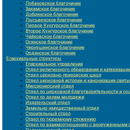
Лобановское благочиние
Закамское благочиние
Добрянское благочиние
Лысьвенское благочиние
Первое Кунгурское благочиние
Второе Кунгурское благочиние
Чайковское благочиние
Осинское благочиние
Чернушинское благочиние
Ординское благочиние
Епархиальные структуры
Епархиальное управление
Отдел религиозного образования и катехизаци
Отдел церковно-приходских школ
Отдел церковной истории и канонизации святы
Миссионерский отдел
Отдел по церковной благотворительности и с
Отдел по делам молодежи
Издательский отдел
Земельно-имущественный отдел
Строительный отдел
Отдел по тюремному служению
Отдел по взаимоотношению с вооруженными с