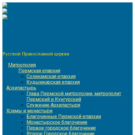
Перейти
к
содержимому
По благословению митрополита Пермского и Кунгурского
Игнатия
Пермская митрополия
Русской Православной церкви
Митрополия
Пермская епархия
Соликамская епархия
Кудымкарская епархия
Архипастырь
Глава Пермской митрополии, митрополит
Пермский и Кунгурский
Служение Архипастыря
Храмы и монастыри
Благочинные Пермской епархии
Монастырское благочиние
Первое городское благочиние
Второе Городское благочиние