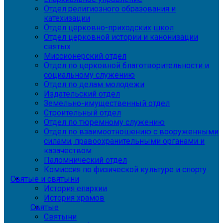
Отдел религиозного образования и
катехизации
Отдел церковно-приходских школ
Отдел церковной истории и канонизации
святых
Миссионерский отдел
Отдел по церковной благотворительности и
социальному служению
Отдел по делам молодежи
Издательский отдел
Земельно-имущественный отдел
Строительный отдел
Отдел по тюремному служению
Отдел по взаимоотношению с вооруженными
силами, правоохранительными органами и
казачеством
Паломнический отдел
Комиссия по физической культуре и спорту
Святые и святыни
История епархии
История храмов
Святые
Святыни