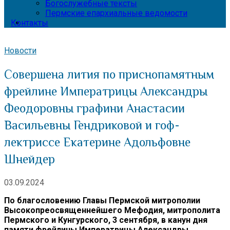
Богослужебные тексты
Пермские епархиальные ведомости
Контакты
Новости
Совершена лития по приснопамятным
фрейлине Императрицы Александры
Феодоровны графини Анастасии
Васильевны Гендриковой и гоф-
лектриссе Екатерине Адольфовне
Шнейдер
03.09.2024
По благословению Главы Пермской митрополии
Высокопреосвященнейшего Мефодия, митрополита
Пермского и Кунгурского, 3 сентября, в канун дня
памяти фрейлины Императрицы Александры