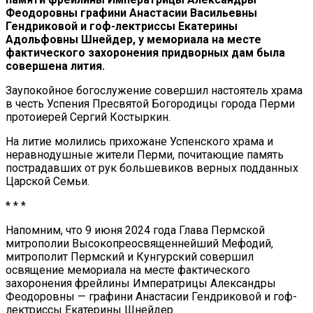
Феодоровны графини Анастасии Васильевны
Гендриковой и гоф-лектриссы Екатерины
Адольфовны Шнейдер, у мемориала на месте
фактического захоронения придворных дам была
совершена лития.
Заупокойное богослужение совершил настоятель храма
в честь Успения Пресвятой Богородицы города Перми
протоиерей Сергий Костыркин.
На литие молились прихожане Успенского храма и
неравнодушные жители Перми, почитающие память
пострадавших от рук большевиков верных подданных
Царской Семьи.
* * *
Напомним, что 9 июня 2024 года Глава Пермской
митрополии Высокопреосвященнейший Мефодий,
митрополит Пермский и Кунгурский совершил
освящение мемориала на месте фактического
захоронения фрейлины Императрицы Александры
Феодоровны — графини Анастасии Гендриковой и гоф-
лектриссы Екатерины Шнейдер.