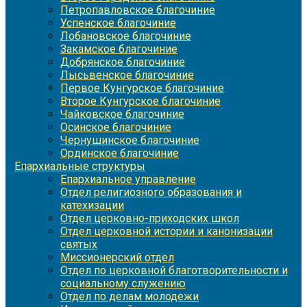
Петропавловское благочиние
Успенское благочиние
Лобановское благочиние
Закамское благочиние
Добрянское благочиние
Лысьвенское благочиние
Первое Кунгурское благочиние
Второе Кунгурское благочиние
Чайковское благочиние
Осинское благочиние
Чернушинское благочиние
Ординское благочиние
Епархиальные структуры
Епархиальное управление
Отдел религиозного образования и
катехизации
Отдел церковно-приходских школ
Отдел церковной истории и канонизации
святых
Миссионерский отдел
Отдел по церковной благотворительности и
социальному служению
Отдел по делам молодежи