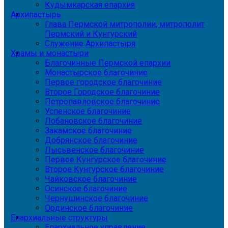
Кудымкарская епархия
Архипастырь
Глава Пермской митрополии, митрополит
Пермский и Кунгурский
Служение Архипастыря
Храмы и монастыри
Благочинные Пермской епархии
Монастырское благочиние
Первое городское благочиние
Второе Городское благочиние
Петропавловское благочиние
Успенское благочиние
Лобановское благочиние
Закамское благочиние
Добрянское благочиние
Лысьвенское благочиние
Первое Кунгурское благочиние
Второе Кунгурское благочиние
Чайковское благочиние
Осинское благочиние
Чернушинское благочиние
Ординское благочиние
Епархиальные структуры
Епархиальное управление