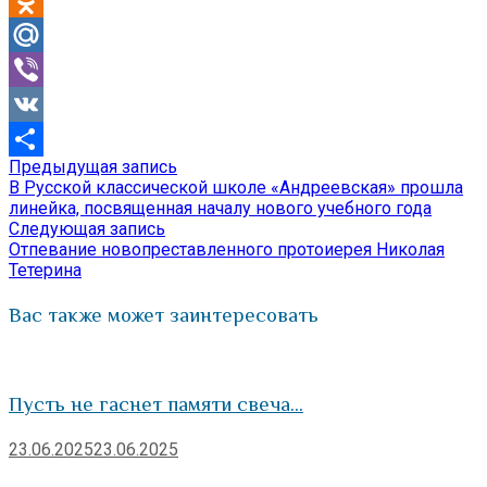
Odnoklassniki
Mail.Ru
Viber
VK
Предыдущая
Предыдущая запись
Навигация
Отправить
запись:
В Русской классической школе «Андреевская» прошла
по
линейка, посвященная началу нового учебного года
Следующая
Следующая запись
записям
запись:
Отпевание новопреставленного протоиерея Николая
Тетерина
Вас также может заинтересовать
Пусть не гаснет памяти свеча…
23.06.2025
23.06.2025