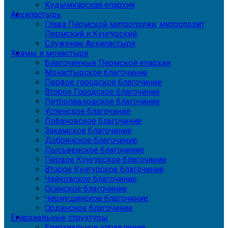
Кудымкарская епархия
Архипастырь
Глава Пермской митрополии, митрополит
Пермский и Кунгурский
Служение Архипастыря
Храмы и монастыри
Благочинные Пермской епархии
Монастырское благочиние
Первое городское благочиние
Второе Городское благочиние
Петропавловское благочиние
Успенское благочиние
Лобановское благочиние
Закамское благочиние
Добрянское благочиние
Лысьвенское благочиние
Первое Кунгурское благочиние
Второе Кунгурское благочиние
Чайковское благочиние
Осинское благочиние
Чернушинское благочиние
Ординское благочиние
Епархиальные структуры
Епархиальное управление