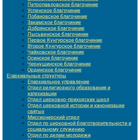
Петропавловское благочиние
Успенское благочиние
Лобановское благочиние
Закамское благочиние
Добрянское благочиние
Лысьвенское благочиние
Первое Кунгурское благочиние
Второе Кунгурское благочиние
Чайковское благочиние
Осинское благочиние
Чернушинское благочиние
Ординское благочиние
Епархиальные структуры
Епархиальное управление
Отдел религиозного образования и
катехизации
Отдел церковно-приходских школ
Отдел церковной истории и канонизации
святых
Миссионерский отдел
Отдел по церковной благотворительности и
социальному служению
Отдел по делам молодежи