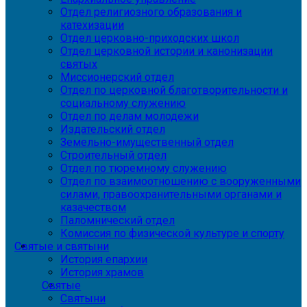
Отдел религиозного образования и
катехизации
Отдел церковно-приходских школ
Отдел церковной истории и канонизации
святых
Миссионерский отдел
Отдел по церковной благотворительности и
социальному служению
Отдел по делам молодежи
Издательский отдел
Земельно-имущественный отдел
Строительный отдел
Отдел по тюремному служению
Отдел по взаимоотношению с вооруженными
силами, правоохранительными органами и
казачеством
Паломнический отдел
Комиссия по физической культуре и спорту
Святые и святыни
История епархии
История храмов
Святые
Святыни