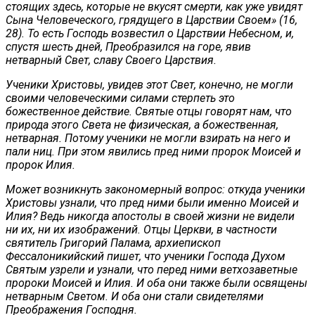
стоящих здесь, которые не вкусят смерти, как уже увидят
Сына Человеческого, грядущего в Царствии Своем» (16,
28). То есть Господь возвестил о Царствии Небесном, и,
спустя шесть дней, Преобразился на горе, явив
нетварный Свет, славу Своего Царствия.
Ученики Христовы, увидев этот Свет, конечно, не могли
своими человеческими силами стерпеть это
божественное действие. Святые отцы говорят нам, что
природа этого Света не физическая, а божественная,
нетварная. Потому ученики не могли взирать на него и
пали ниц. При этом явились пред ними пророк Моисей и
пророк Илия.
Может возникнуть закономерный вопрос: откуда ученики
Христовы узнали, что пред ними были именно Моисей и
Илия? Ведь никогда апостолы в своей жизни не видели
ни их, ни их изображений. Отцы Церкви, в частности
святитель Григорий Палама, архиепископ
Фессалоникийский пишет, что ученики Господа Духом
Святым узрели и узнали, что перед ними ветхозаветные
пророки Моисей и Илия. И оба они также были освящены
нетварным Светом. И оба они стали свидетелями
Преображения Господня.