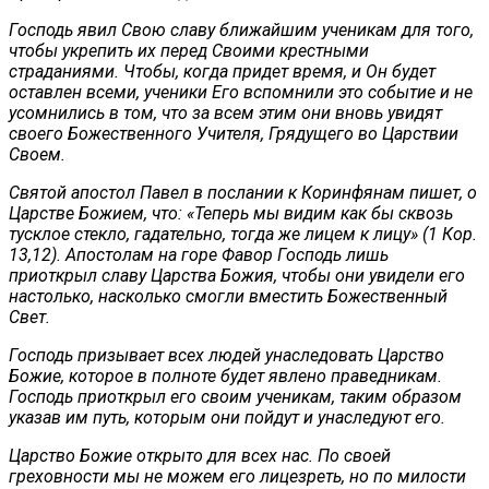
Господь явил Свою славу ближайшим ученикам для того,
чтобы укрепить их перед Своими крестными
страданиями. Чтобы, когда придет время, и Он будет
оставлен всеми, ученики Его вспомнили это событие и не
усомнились в том, что за всем этим они вновь увидят
своего Божественного Учителя, Грядущего во Царствии
Своем.
Святой апостол Павел в послании к Коринфянам пишет, о
Царстве Божием, что: «Теперь мы видим как бы сквозь
тусклое стекло, гадательно, тогда же лицем к лицу» (1 Кор.
13,12). Апостолам на горе Фавор Господь лишь
приоткрыл славу Царства Божия, чтобы они увидели его
настолько, насколько смогли вместить Божественный
Свет.
Господь призывает всех людей унаследовать Царство
Божие, которое в полноте будет явлено праведникам.
Господь приоткрыл его своим ученикам, таким образом
указав им путь, которым они пойдут и унаследуют его.
Царство Божие открыто для всех нас. По своей
греховности мы не можем его лицезреть, но по милости