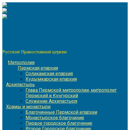
Перейти
к
содержимому
По благословению митрополита Пермского и Кунгурского
Игнатия
Пермская митрополия
Русской Православной церкви
Митрополия
Пермская епархия
Соликамская епархия
Кудымкарская епархия
Архипастырь
Глава Пермской митрополии, митрополит
Пермский и Кунгурский
Служение Архипастыря
Храмы и монастыри
Благочинные Пермской епархии
Монастырское благочиние
Первое городское благочиние
Второе Городское благочиние