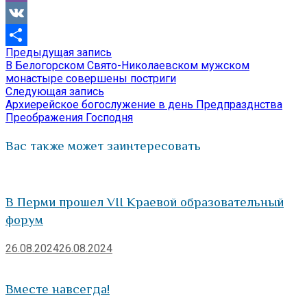
Viber
VK
Предыдущая
Предыдущая запись
Навигация
Отправить
запись:
В Белогорском Свято-Николаевском мужском
по
монастыре совершены постриги
Следующая
Следующая запись
записям
запись:
Архиерейское богослужение в день Предпразднства
Преображения Господня
Вас также может заинтересовать
В Перми прошел VII Краевой образовательный
форум
26.08.2024
26.08.2024
Вместе навсегда!