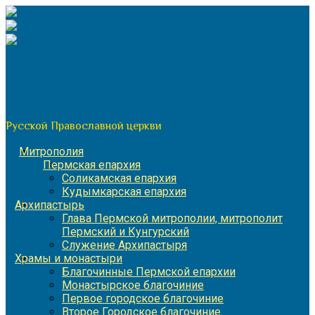
Перейти
к
содержимому
По благословению митрополита Пермского и Кунгурского
Игнатия
Пермская митрополия
Русской Православной церкви
Митрополия
Пермская епархия
Соликамская епархия
Кудымкарская епархия
Архипастырь
Глава Пермской митрополии, митрополит
Пермский и Кунгурский
Служение Архипастыря
Храмы и монастыри
Благочинные Пермской епархии
Монастырское благочиние
Первое городское благочиние
Второе Городское благочиние