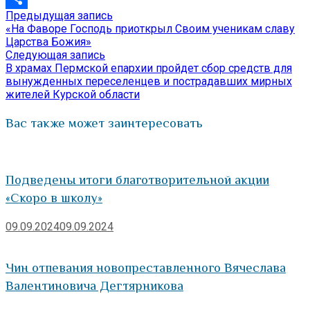
Предыдущая
Предыдущая запись
Навигация
Отправить
запись:
«На Фаворе Господь приоткрыл Своим ученикам славу
по
Царства Божия»
Следующая
Следующая запись
записям
запись:
В храмах Пермской епархии пройдет сбор средств для
вынужденных переселенцев и пострадавших мирных
жителей Курской области
Вас также может заинтересовать
Подведены итоги благотворительной акции
«Скоро в школу»
09.09.2024
09.09.2024
Чин отпевания новопреставленного Вячеслава
Валентиновича Дегтярникова