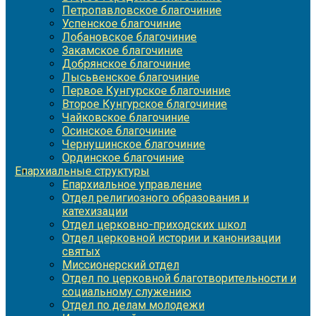
Петропавловское благочиние
Успенское благочиние
Лобановское благочиние
Закамское благочиние
Добрянское благочиние
Лысьвенское благочиние
Первое Кунгурское благочиние
Второе Кунгурское благочиние
Чайковское благочиние
Осинское благочиние
Чернушинское благочиние
Ординское благочиние
Епархиальные структуры
Епархиальное управление
Отдел религиозного образования и
катехизации
Отдел церковно-приходских школ
Отдел церковной истории и канонизации
святых
Миссионерский отдел
Отдел по церковной благотворительности и
социальному служению
Отдел по делам молодежи