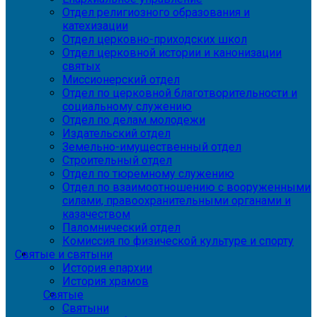
Отдел религиозного образования и
катехизации
Отдел церковно-приходских школ
Отдел церковной истории и канонизации
святых
Миссионерский отдел
Отдел по церковной благотворительности и
социальному служению
Отдел по делам молодежи
Издательский отдел
Земельно-имущественный отдел
Строительный отдел
Отдел по тюремному служению
Отдел по взаимоотношению с вооруженными
силами, правоохранительными органами и
казачеством
Паломнический отдел
Комиссия по физической культуре и спорту
Святые и святыни
История епархии
История храмов
Святые
Святыни