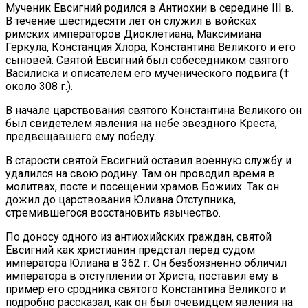
Мученик Евсигний родился в Антиохии в середине III в.
В течение шестидесяти лет он служил в войсках
римских императоров Диоклетиана, Максимиана
Геркула, Констанция Хлора, Константина Великого и его
сыновей. Святой Евсигний был собеседником святого
Василиска и описателем его мученического подвига (†
около 308 г.).
В начале царствования святого Константина Великого он
был свидетелем явления на небе звездного Креста,
предвещавшего ему победу.
В старости святой Евсигний оставил военную службу и
удалился на свою родину. Там он проводил время в
молитвах, посте и посещении храмов Божиих. Так он
дожил до царствования Юлиана Отступника,
стремившегося восстановить язычество.
По доносу одного из антиохийских граждан, святой
Евсигний как христианин предстал перед судом
императора Юлиана в 362 г. Он безбоязненно обличил
императора в отступлении от Христа, поставил ему в
пример его сродника святого Константина Великого и
подробно рассказал, как он был очевидцем явления на