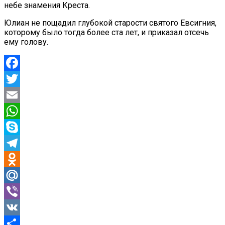
небе знамения Креста.
Юлиан не пощадил глубокой старости святого Евсигния,
которому было тогда более ста лет, и приказал отсечь
ему голову.
Facebook
Twitter
Email
WhatsApp
Skype
Telegram
Odnoklassniki
Mail.Ru
Viber
VK