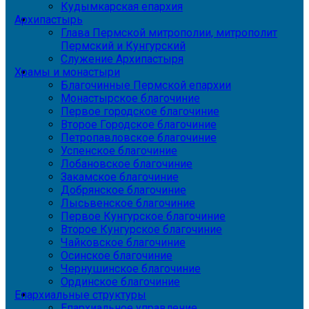
Кудымкарская епархия
Архипастырь
Глава Пермской митрополии, митрополит
Пермский и Кунгурский
Служение Архипастыря
Храмы и монастыри
Благочинные Пермской епархии
Монастырское благочиние
Первое городское благочиние
Второе Городское благочиние
Петропавловское благочиние
Успенское благочиние
Лобановское благочиние
Закамское благочиние
Добрянское благочиние
Лысьвенское благочиние
Первое Кунгурское благочиние
Второе Кунгурское благочиние
Чайковское благочиние
Осинское благочиние
Чернушинское благочиние
Ординское благочиние
Епархиальные структуры
Епархиальное управление