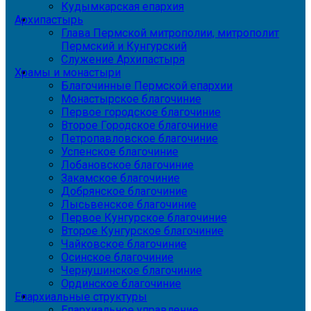
Кудымкарская епархия
Архипастырь
Глава Пермской митрополии, митрополит
Пермский и Кунгурский
Служение Архипастыря
Храмы и монастыри
Благочинные Пермской епархии
Монастырское благочиние
Первое городское благочиние
Второе Городское благочиние
Петропавловское благочиние
Успенское благочиние
Лобановское благочиние
Закамское благочиние
Добрянское благочиние
Лысьвенское благочиние
Первое Кунгурское благочиние
Второе Кунгурское благочиние
Чайковское благочиние
Осинское благочиние
Чернушинское благочиние
Ординское благочиние
Епархиальные структуры
Епархиальное управление