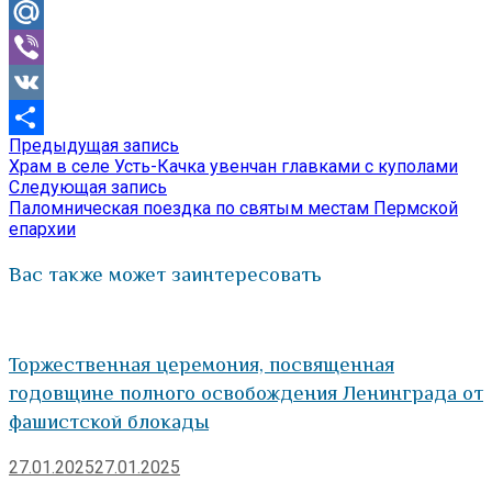
Odnoklassniki
Mail.Ru
Viber
VK
Предыдущая
Предыдущая запись
Навигация
Отправить
запись:
Храм в селе Усть-Качка увенчан главками с куполами
по
Следующая
Следующая запись
запись:
Паломническая поездка по святым местам Пермской
записям
епархии
Вас также может заинтересовать
Торжественная церемония, посвященная
годовщине полного освобождения Ленинграда от
фашистской блокады
27.01.2025
27.01.2025