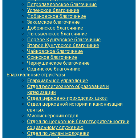
Петропавловское благочиние
Успенское благочиние
Лобановское благочиние
Закамское благочиние
Добрянское благочиние
Лысьвенское благочиние
Первое Кунгурское благочиние
Второе Кунгурское благочиние
Чайковское благочиние
Осинское благочиние
Чернушинское благочиние
Ординское благочиние
Епархиальные структуры
Епархиальное управление
Отдел религиозного образования и
катехизации
Отдел церковно-приходских школ
Отдел церковной истории и канонизации
святых
Миссионерский отдел
Отдел по церковной благотворительности и
социальному служению
Отдел по делам молодежи