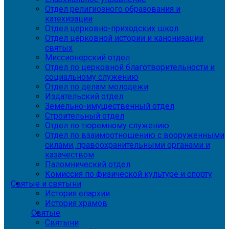
Отдел религиозного образования и
катехизации
Отдел церковно-приходских школ
Отдел церковной истории и канонизации
святых
Миссионерский отдел
Отдел по церковной благотворительности и
социальному служению
Отдел по делам молодежи
Издательский отдел
Земельно-имущественный отдел
Строительный отдел
Отдел по тюремному служению
Отдел по взаимоотношению с вооруженными
силами, правоохранительными органами и
казачеством
Паломнический отдел
Комиссия по физической культуре и спорту
Святые и святыни
История епархии
История храмов
Святые
Святыни