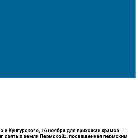
и Кунгурского, 16 ноября для прихожан храмов
иг святых земли Пермской», посвященная пермским