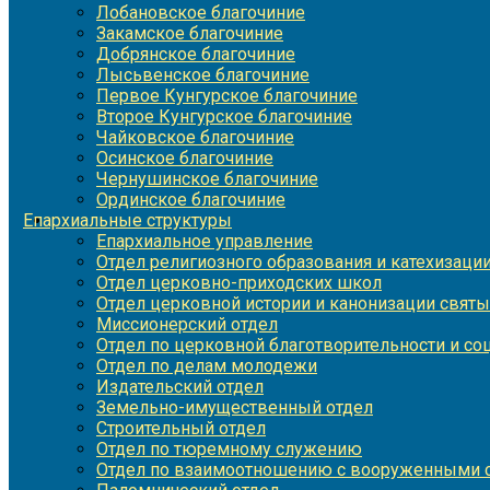
Лобановское благочиние
Закамское благочиние
Добрянское благочиние
Лысьвенское благочиние
Первое Кунгурское благочиние
Второе Кунгурское благочиние
Чайковское благочиние
Осинское благочиние
Чернушинское благочиние
Ординское благочиние
Епархиальные структуры
Епархиальное управление
Отдел религиозного образования и катехизаци
Отдел церковно-приходских школ
Отдел церковной истории и канонизации святы
Миссионерский отдел
Отдел по церковной благотворительности и с
Отдел по делам молодежи
Издательский отдел
Земельно-имущественный отдел
Строительный отдел
Отдел по тюремному служению
Отдел по взаимоотношению с вооруженными с