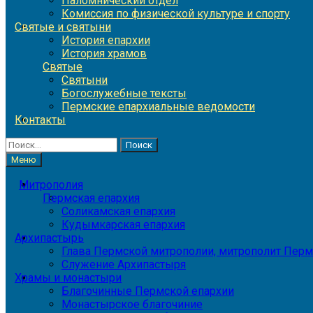
Паломнический отдел
Комиссия по физической культуре и спорту
Святые и святыни
История епархии
История храмов
Святые
Святыни
Богослужебные тексты
Пермские епархиальные ведомости
Контакты
Найти:
Меню
Митрополия
Пермская епархия
Соликамская епархия
Кудымкарская епархия
Архипастырь
Глава Пермской митрополии, митрополит Перм
Служение Архипастыря
Храмы и монастыри
Благочинные Пермской епархии
Монастырское благочиние