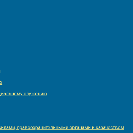
и
х
оциальному служению
илами, правоохранительными органами и казачеством