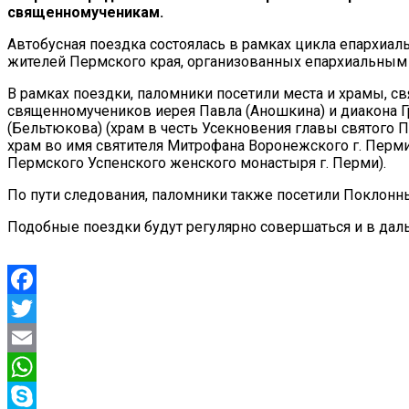
священномученикам.
Автобусная поездка состоялась в рамках цикла епархиал
жителей Пермского края, организованных епархиальным
В рамках поездки, паломники посетили места и храмы, 
священномучеников иерея Павла (Аношкина) и диакона Гр
(Бельтюкова) (храм в честь Усекновения главы святого 
храм во имя святителя Митрофана Воронежского г. Перми)
Пермского Успенского женского монастыря г. Перми).
По пути следования, паломники также посетили Поклонны
Подобные поездки будут регулярно совершаться и в дал
Facebook
Twitter
Email
WhatsApp