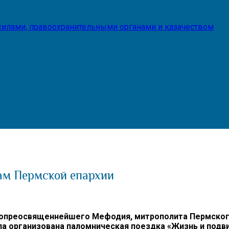
илами, правоохранительными органами и казачеством
ам Пермской епархии
преосвященнейшего Мефодия, митрополита Пермского 
ла организована паломническая поездка «Жизнь и подв