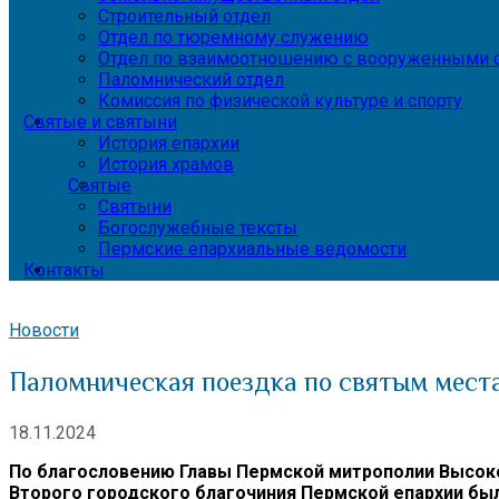
Строительный отдел
Отдел по тюремному служению
Отдел по взаимоотношению с вооруженными с
Паломнический отдел
Комиссия по физической культуре и спорту
Святые и святыни
История епархии
История храмов
Святые
Святыни
Богослужебные тексты
Пермские епархиальные ведомости
Контакты
Новости
Паломническая поездка по святым мест
18.11.2024
По благословению Главы Пермской митрополии Высоко
Второго городского благочиния Пермской епархии бы