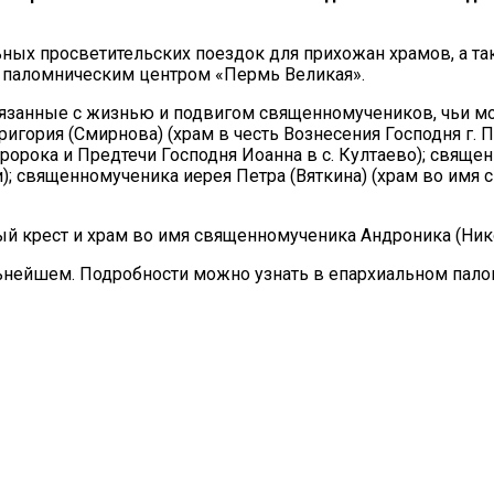
ьных просветительских поездок для прихожан храмов, а т
 паломническим центром «Пермь Великая».
связанные с жизнью и подвигом священномучеников, чьи м
игория (Смирнова) (храм в честь Вознесения Господня г.
Пророка и Предтечи Господня Иоанна в с. Култаево); свящ
; священномученика иерея Петра (Вяткина) (храм во имя с
й крест и храм во имя священномученика Андроника (Нико
ьнейшем. Подробности можно узнать в епархиальном пало