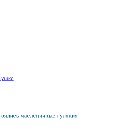
рнушке
тоялись масленичные гуляния