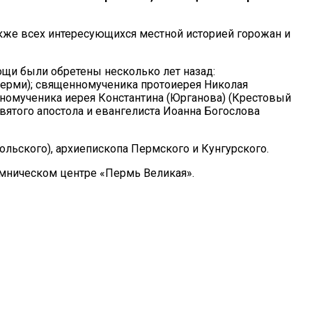
акже всех интересующихся местной историей горожан и
ощи были обретены несколько лет назад:
 Перми); священномученика протоиерея Николая
енномученика иерея Константина (Юрганова) (Крестовый
вятого апостола и евангелиста Иоанна Богослова
льского), архиепископа Пермского и Кунгурского.
мническом центре «Пермь Великая».