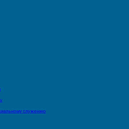
и
х
оциальному служению