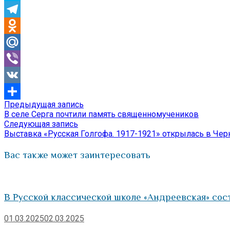
Skype
Telegram
Odnoklassniki
Mail.Ru
Viber
VK
Предыдущая
Предыдущая запись
Навигация
Отправить
запись:
В селе Серга почтили память священномучеников
по
Следующая
Следующая запись
запись:
Выставка «Русская Голгофа. 1917-1921» открылась в Че
записям
Вас также может заинтересовать
В Русской классической школе «Андреевская» сос
01.03.2025
02.03.2025