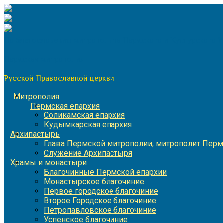
Перейти
к
содержимому
По благословению митрополита Пермского и Кунгурского 
Пермская митрополия
Русской Православной церкви
Митрополия
Пермская епархия
Соликамская епархия
Кудымкарская епархия
Архипастырь
Глава Пермской митрополии, митрополит Перм
Служение Архипастыря
Храмы и монастыри
Благочинные Пермской епархии
Монастырское благочиние
Первое городское благочиние
Второе Городское благочиние
Петропавловское благочиние
Успенское благочиние