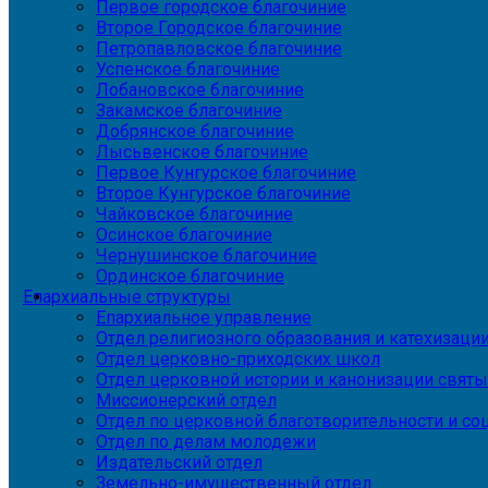
Первое городское благочиние
Второе Городское благочиние
Петропавловское благочиние
Успенское благочиние
Лобановское благочиние
Закамское благочиние
Добрянское благочиние
Лысьвенское благочиние
Первое Кунгурское благочиние
Второе Кунгурское благочиние
Чайковское благочиние
Осинское благочиние
Чернушинское благочиние
Ординское благочиние
Епархиальные структуры
Епархиальное управление
Отдел религиозного образования и катехизаци
Отдел церковно-приходских школ
Отдел церковной истории и канонизации святы
Миссионерский отдел
Отдел по церковной благотворительности и с
Отдел по делам молодежи
Издательский отдел
Земельно-имущественный отдел