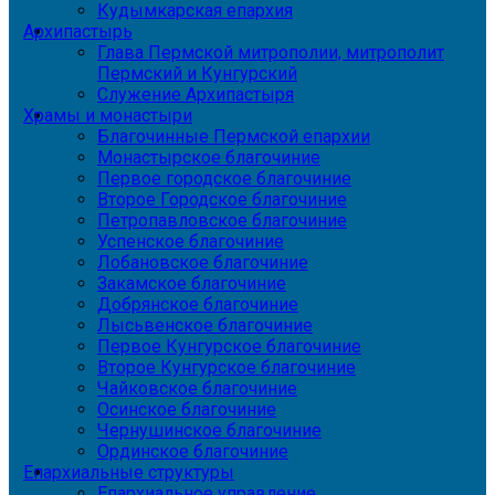
Кудымкарская епархия
Архипастырь
Глава Пермской митрополии, митрополит
Пермский и Кунгурский
Служение Архипастыря
Храмы и монастыри
Благочинные Пермской епархии
Монастырское благочиние
Первое городское благочиние
Второе Городское благочиние
Петропавловское благочиние
Успенское благочиние
Лобановское благочиние
Закамское благочиние
Добрянское благочиние
Лысьвенское благочиние
Первое Кунгурское благочиние
Второе Кунгурское благочиние
Чайковское благочиние
Осинское благочиние
Чернушинское благочиние
Ординское благочиние
Епархиальные структуры
Епархиальное управление