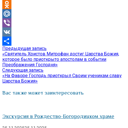
Telegram
Odnoklassniki
Mail.Ru
Viber
VK
Предыдущая
Предыдущая запись
Навигация
Отправить
запись:
«Святитель Христов Митрофан достиг Царства Божия,
по
которое было приоткрыто апостолам в событии
Преображения Господня»
записям
Следующая
Следующая запись
запись:
«На Фаворе Господь приоткрыл Своим ученикам славу
Царства Божия»
Вас также может заинтересовать
Экскурсия в Рождество-Богородицком храме