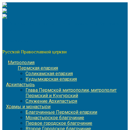
Перейти
к
содержимому
По благословению митрополита Пермского и Кунгурского
Игнатия
Пермская митрополия
Русской Православной церкви
Митрополия
Пермская епархия
Соликамская епархия
Кудымкарская епархия
Архипастырь
Глава Пермской митрополии, митрополит
Пермский и Кунгурский
Служение Архипастыря
Храмы и монастыри
Благочинные Пермской епархии
Монастырское благочиние
Первое городское благочиние
Второе Городское благочиние