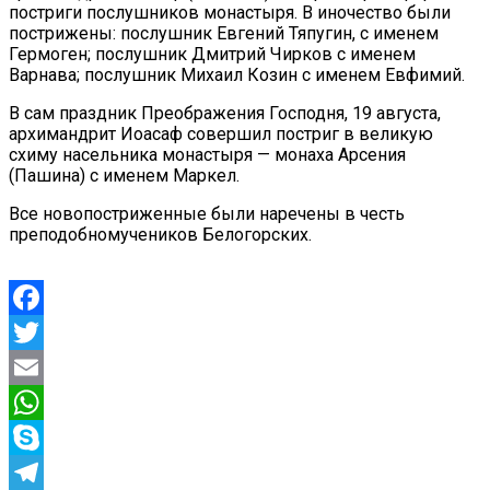
постриги послушников монастыря. В иночество были
пострижены: послушник Евгений Тяпугин, с именем
Гермоген; послушник Дмитрий Чирков с именем
Варнава; послушник Михаил Козин с именем Евфимий.
В сам праздник Преображения Господня, 19 августа,
архимандрит Иоасаф совершил постриг в великую
схиму насельника монастыря — монаха Арсения
(Пашина) с именем Маркел.
Все новопостриженные были наречены в честь
преподобномучеников Белогорских.
Facebook
Twitter
Email
WhatsApp
Skype