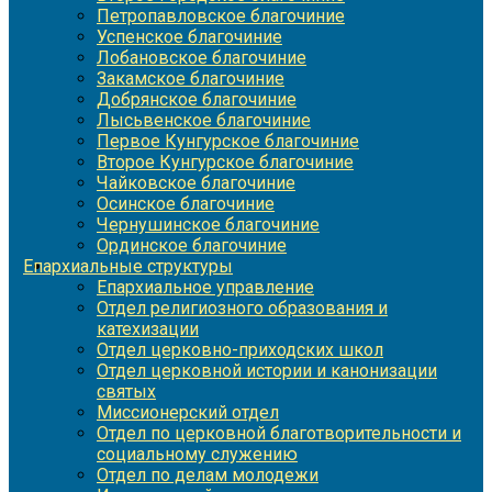
Петропавловское благочиние
Успенское благочиние
Лобановское благочиние
Закамское благочиние
Добрянское благочиние
Лысьвенское благочиние
Первое Кунгурское благочиние
Второе Кунгурское благочиние
Чайковское благочиние
Осинское благочиние
Чернушинское благочиние
Ординское благочиние
Епархиальные структуры
Епархиальное управление
Отдел религиозного образования и
катехизации
Отдел церковно-приходских школ
Отдел церковной истории и канонизации
святых
Миссионерский отдел
Отдел по церковной благотворительности и
социальному служению
Отдел по делам молодежи