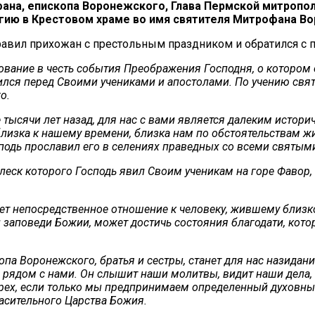
офана, епископа Воронежского, Глава Пермской митро
гию в Крестовом храме во имя святителя Митрофана В
авил прихожан с престольным праздником и обратился с 
ование в честь события Преображения Господня, о котором 
ился перед Своими учениками и апостолами. По учению свят
о.
тысячи лет назад, для нас с вами является далеким истори
изка к нашему времени, близка нам по обстоятельствам жиз
сподь прославил его в селениях праведных со всеми святым
леск которого Господь явил Своим ученикам на горе Фавор,
ет непосредственное отношение к человеку, жившему близк
 заповеди Божии, может достичь состояния благодати, кот
опа Воронежского, братья и сестры, станет для нас назидан
а рядом с нами. Он слышит наши молитвы, видит наши дела,
 грех, если только мы предпринимаем определенный духовны
пасительного Царства Божия.