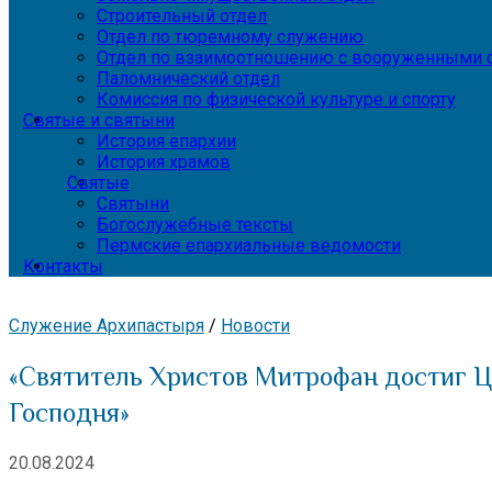
Строительный отдел
Отдел по тюремному служению
Отдел по взаимоотношению с вооруженными с
Паломнический отдел
Комиссия по физической культуре и спорту
Святые и святыни
История епархии
История храмов
Святые
Святыни
Богослужебные тексты
Пермские епархиальные ведомости
Контакты
Служение Архипастыря
/
Новости
«Святитель Христов Митрофан достиг Ц
Господня»
20.08.2024