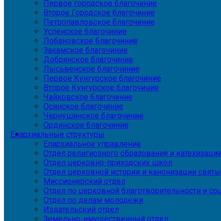
Первое городское благочиние
Второе Городское благочиние
Петропавловское благочиние
Успенское благочиние
Лобановское благочиние
Закамское благочиние
Добрянское благочиние
Лысьвенское благочиние
Первое Кунгурское благочиние
Второе Кунгурское благочиние
Чайковское благочиние
Осинское благочиние
Чернушинское благочиние
Ординское благочиние
Епархиальные структуры
Епархиальное управление
Отдел религиозного образования и катехизаци
Отдел церковно-приходских школ
Отдел церковной истории и канонизации святы
Миссионерский отдел
Отдел по церковной благотворительности и с
Отдел по делам молодежи
Издательский отдел
Земельно-имущественный отдел