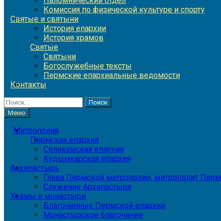
Паломнический отдел
Комиссия по физической культуре и спорту
Святые и святыни
История епархии
История храмов
Святые
Святыни
Богослужебные тексты
Пермские епархиальные ведомости
Контакты
Найти:
Меню
Митрополия
Пермская епархия
Соликамская епархия
Кудымкарская епархия
Архипастырь
Глава Пермской митрополии, митрополит Перм
Служение Архипастыря
Храмы и монастыри
Благочинные Пермской епархии
Монастырское благочиние