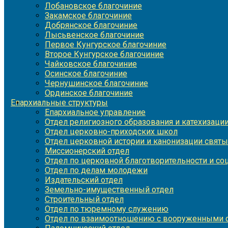
Лобановское благочиние
Закамское благочиние
Добрянское благочиние
Лысьвенское благочиние
Первое Кунгурское благочиние
Второе Кунгурское благочиние
Чайковское благочиние
Осинское благочиние
Чернушинское благочиние
Ординское благочиние
Епархиальные структуры
Епархиальное управление
Отдел религиозного образования и катехизаци
Отдел церковно-приходских школ
Отдел церковной истории и канонизации святы
Миссионерский отдел
Отдел по церковной благотворительности и с
Отдел по делам молодежи
Издательский отдел
Земельно-имущественный отдел
Строительный отдел
Отдел по тюремному служению
Отдел по взаимоотношению с вооруженными с