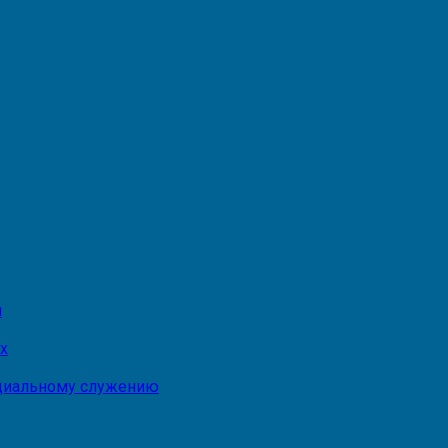
и
х
оциальному служению