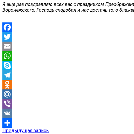
Я еще раз поздравляю всех вас с праздником Преображени
Воронежского, Господь сподобил и нас достичь того блаж
Facebook
Twitter
Email
WhatsApp
Skype
Telegram
Odnoklassniki
Mail.Ru
Viber
VK
Предыдущая
Предыдущая запись
Навигация
Отправить