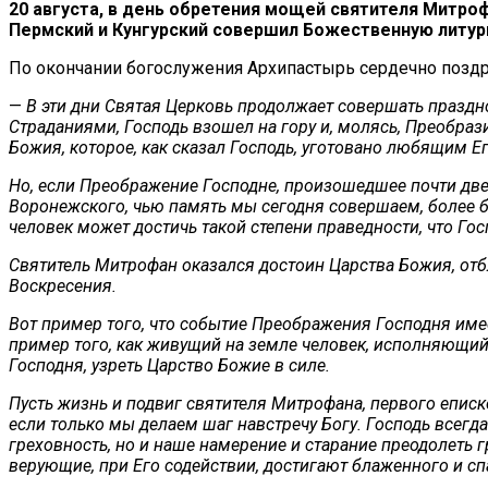
20 августа, в день обретения мощей святителя Митр
Пермский и Кунгурский совершил Божественную литур
По окончании богослужения Архипастырь сердечно поздр
—
В эти дни Святая Церковь продолжает совершать праздн
Страданиями, Господь взошел на гору и, молясь, Преобраз
Божия, которое, как сказал Господь, уготовано любящим Ег
Но, если Преображение Господне, произошедшее почти две 
Воронежского, чью память мы сегодня совершаем, более бл
человек может достичь такой степени праведности, что Го
Святитель Митрофан оказался достоин Царства Божия, отб
Воскресения.
Вот пример того, что событие Преображения Господня име
пример того, как живущий на земле человек, исполняющий
Господня, узреть Царство Божие в силе.
Пусть жизнь и подвиг святителя Митрофана, первого еписк
если только мы делаем шаг навстречу Богу. Господь всегд
греховность, но и наше намерение и старание преодолеть
верующие, при Его содействии, достигают блаженного и с