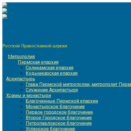
Перейти
к
содержимому
По благословению митрополита Пермского и Кунгурского 
Пермская митрополия
Русской Православной церкви
Митрополия
Пермская епархия
Соликамская епархия
Кудымкарская епархия
Архипастырь
Глава Пермской митрополии, митрополит Перм
Служение Архипастыря
Храмы и монастыри
Благочинные Пермской епархии
Монастырское благочиние
Первое городское благочиние
Второе Городское благочиние
Петропавловское благочиние
Успенское благочиние