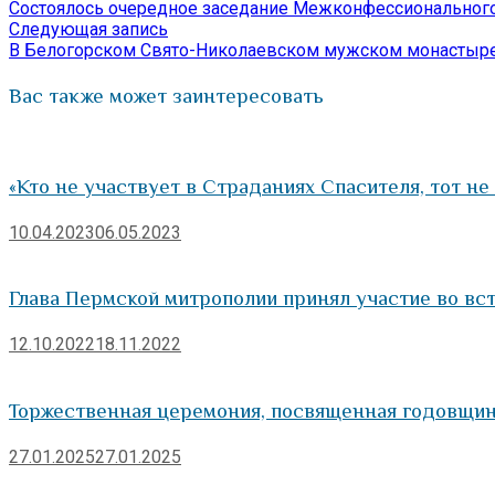
запись:
Состоялось очередное заседание Межконфессионального
по
Следующая
Следующая запись
запись:
В Белогорском Свято-Николаевском мужском монастыр
записям
Вас также может заинтересовать
«Кто не участвует в Страданиях Спасителя, тот не
10.04.2023
06.05.2023
Глава Пермской митрополии принял участие во вс
12.10.2022
18.11.2022
Торжественная церемония, посвященная годовщин
27.01.2025
27.01.2025