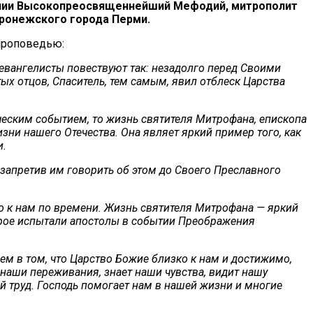
полии Высокопреосвященнейший Мефодий, митрополит
оронежского города Перми.
проповедью:
евангелисты повествуют так: незадолго перед Своими
ых отцов, Спаситель, тем самым, явил отблеск Царства
ческим событием, то жизнь святителя Митрофана, епископа
ни нашего Отечества. Она являет яркий пример того, как
и.
 запретив им говорить об этом до Своего Преславного
о к нам по времени. Жизнь святителя Митрофана — яркий
орое испытали апостолы в событии Преображения
ием в том, что Царство Божие близко к нам и достижимо,
 наши переживания, знает наши чувства, видит нашу
й труд. Господь помогает нам в нашей жизни и многие