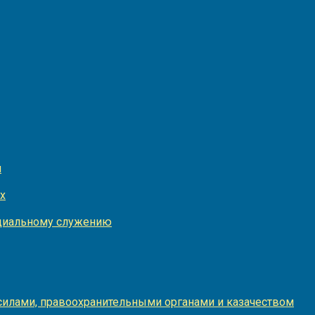
и
х
оциальному служению
илами, правоохранительными органами и казачеством