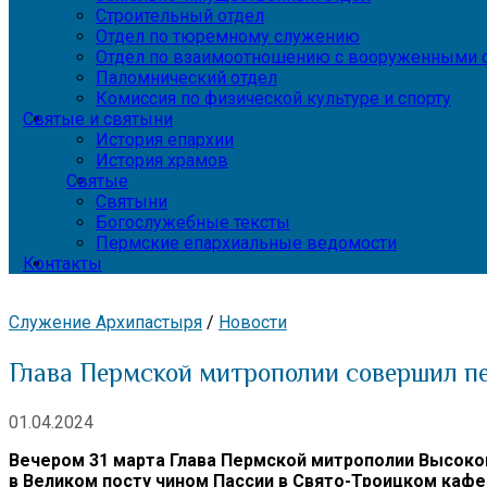
Строительный отдел
Отдел по тюремному служению
Отдел по взаимоотношению с вооруженными с
Паломнический отдел
Комиссия по физической культуре и спорту
Святые и святыни
История епархии
История храмов
Святые
Святыни
Богослужебные тексты
Пермские епархиальные ведомости
Контакты
Служение Архипастыря
/
Новости
Глава Пермской митрополии совершил пе
01.04.2024
Вечером 31 марта Глава Пермской митрополии Высок
в Великом посту чином Пассии в Свято-Троицком каф