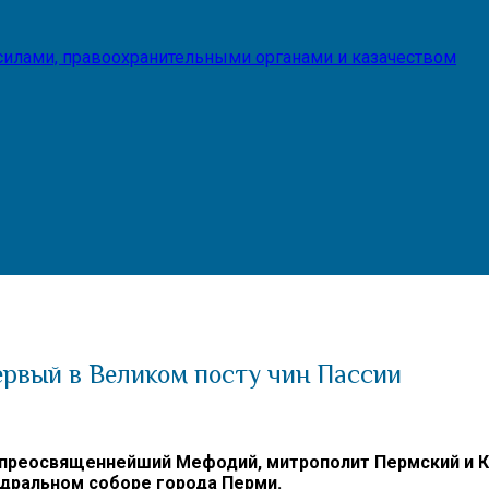
илами, правоохранительными органами и казачеством
рвый в Великом посту чин Пассии
опреосвященнейший Мефодий, митрополит Пермский и К
едральном соборе города Перми.