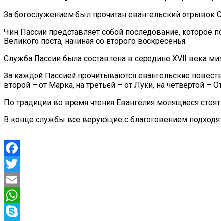
За богослужением был прочитан евангельский отрывок Ст
Чин Пассии представляет собой последование, которое п
Великого поста, начиная со второго воскресенья.
Служба Пассии была составлена в середине XVII века м
За каждой Пассией прочитываются евангельские повествов
второй – от Марка, на третьей – от Луки, на четвертой – О
По традиции во время чтения Евангелия молящиеся стоят
В конце службы все верующие с благоговением подходят
Facebook
Twitter
Email
WhatsApp