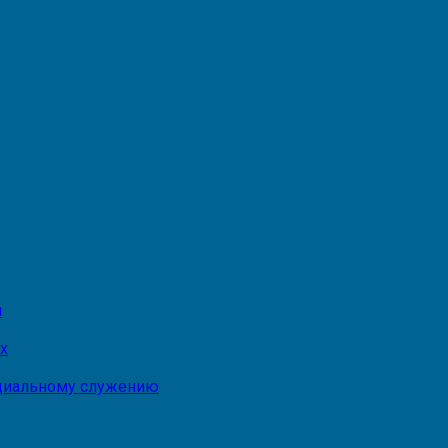
и
х
оциальному служению