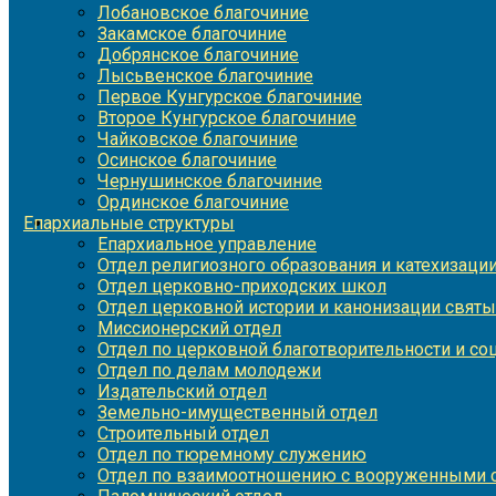
Лобановское благочиние
Закамское благочиние
Добрянское благочиние
Лысьвенское благочиние
Первое Кунгурское благочиние
Второе Кунгурское благочиние
Чайковское благочиние
Осинское благочиние
Чернушинское благочиние
Ординское благочиние
Епархиальные структуры
Епархиальное управление
Отдел религиозного образования и катехизаци
Отдел церковно-приходских школ
Отдел церковной истории и канонизации святы
Миссионерский отдел
Отдел по церковной благотворительности и с
Отдел по делам молодежи
Издательский отдел
Земельно-имущественный отдел
Строительный отдел
Отдел по тюремному служению
Отдел по взаимоотношению с вооруженными с