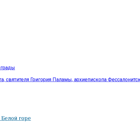
ограды
а, святителя Григория Паламы, архиепископа Фессалонитс
 Белой горе