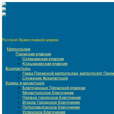
Перейти
к
содержимому
По благословению митрополита Пермского и Кунгурского 
Пермская митрополия
Русской Православной церкви
Митрополия
Пермская епархия
Соликамская епархия
Кудымкарская епархия
Архипастырь
Глава Пермской митрополии, митрополит Перм
Служение Архипастыря
Храмы и монастыри
Благочинные Пермской епархии
Монастырское благочиние
Первое городское благочиние
Второе Городское благочиние
Петропавловское благочиние
Успенское благочиние