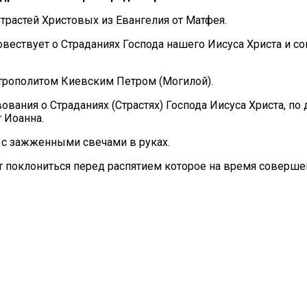
растей Христовых из Евангелия от Матфея.
овествует о Страданиях Господа нашего Иисуса Христа и с
итрополитом Киевским Петром (Могилой).
ания о Страданиях (Страстях) Господа Иисуса Христа, по 
т Иоанна.
 с зажженными свечами в руках.
 поклониться перед распятием которое на время совершен