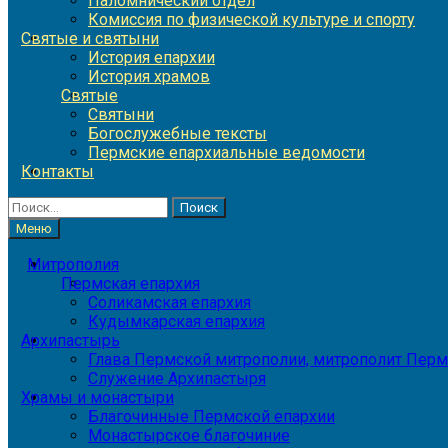
Паломнический отдел
Комиссия по физической культуре и спорту
Святые и святыни
История епархии
История храмов
Святые
Святыни
Богослужебные тексты
Пермские епархиальные ведомости
Контакты
Найти:
Меню
Митрополия
Пермская епархия
Соликамская епархия
Кудымкарская епархия
Архипастырь
Глава Пермской митрополии, митрополит Перм
Служение Архипастыря
Храмы и монастыри
Благочинные Пермской епархии
Монастырское благочиние