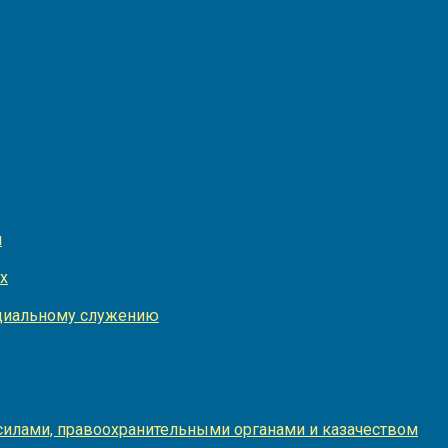
и
х
оциальному служению
илами, правоохранительными органами и казачеством