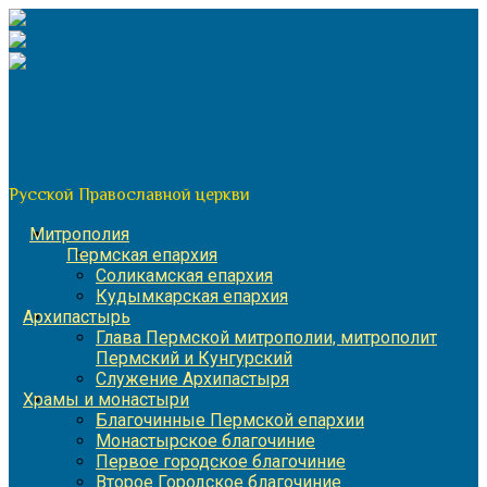
Перейти
к
содержимому
По благословению митрополита Пермского и Кунгурского
Игнатия
Пермская митрополия
Русской Православной церкви
Митрополия
Пермская епархия
Соликамская епархия
Кудымкарская епархия
Архипастырь
Глава Пермской митрополии, митрополит
Пермский и Кунгурский
Служение Архипастыря
Храмы и монастыри
Благочинные Пермской епархии
Монастырское благочиние
Первое городское благочиние
Второе Городское благочиние