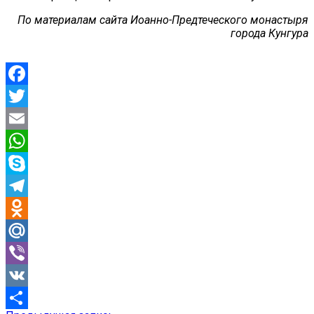
По материалам сайта Иоанно-Предтеческого монастыря
города Кунгура
Facebook
Twitter
Email
WhatsApp
Skype
Telegram
Odnoklassniki
Mail.Ru
Viber
VK