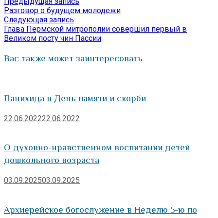
Предыдущая
Предыдущая запись
Навигация
Отправить
запись:
Разговор о будущем молодежи
по
Следующая
Следующая запись
запись:
Глава Пермской митрополии совершил первый в
записям
Великом посту чин Пассии
Вас также может заинтересовать
Панихида в День памяти и скорби
22.06.2022
22.06.2022
О духовно-нравственном воспитании детей
дошкольного возраста
03.09.2025
03.09.2025
Архиерейское богослужение в Неделю 5-ю по