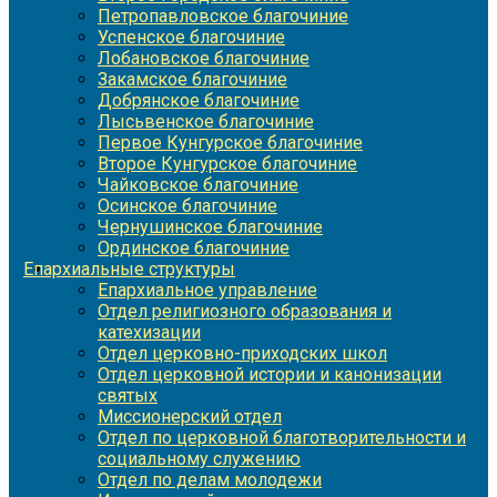
Петропавловское благочиние
Успенское благочиние
Лобановское благочиние
Закамское благочиние
Добрянское благочиние
Лысьвенское благочиние
Первое Кунгурское благочиние
Второе Кунгурское благочиние
Чайковское благочиние
Осинское благочиние
Чернушинское благочиние
Ординское благочиние
Епархиальные структуры
Епархиальное управление
Отдел религиозного образования и
катехизации
Отдел церковно-приходских школ
Отдел церковной истории и канонизации
святых
Миссионерский отдел
Отдел по церковной благотворительности и
социальному служению
Отдел по делам молодежи