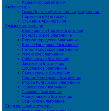
Кудымкарская епархия
Архипастырь
Глава Пермской митрополии, митрополит
Пермский и Кунгурский
Служение Архипастыря
Храмы и монастыри
Благочинные Пермской епархии
Монастырское благочиние
Первое городское благочиние
Второе Городское благочиние
Петропавловское благочиние
Успенское благочиние
Лобановское благочиние
Закамское благочиние
Добрянское благочиние
Лысьвенское благочиние
Первое Кунгурское благочиние
Второе Кунгурское благочиние
Чайковское благочиние
Осинское благочиние
Чернушинское благочиние
Ординское благочиние
Епархиальные структуры
Епархиальное управление