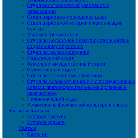
Отдел религиозного образования и
катехизации
Отдел церковно-приходских школ
Отдел церковной истории и канонизации
святых
Миссионерский отдел
Отдел по церковной благотворительности и
социальному служению
Отдел по делам молодежи
Издательский отдел
Земельно-имущественный отдел
Строительный отдел
Отдел по тюремному служению
Отдел по взаимоотношению с вооруженными
силами, правоохранительными органами и
казачеством
Паломнический отдел
Комиссия по физической культуре и спорту
Святые и святыни
История епархии
История храмов
Святые
Святыни