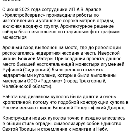
С июня 2022 года сотрудники ИП А.В. Арапов
«Уралстройсервис» производили работы по
изготовлению и установке сорока метров ограды,
включая входную группу. Архитектурное решение
забора было выполнено по старинным фотографиям
монастыря.
Арочный вход выполнен на месте, где до революции
располагалась надвратная часовня в честь Иверской
иконы Божией Матери. При создании проекта, данное
место бывшей настоятельницей монастыря игуменией
Руфиной (Сидоровой) было решено отметить
надвратными куполами, которые были выполнены
мастерами ООО «Радомир» (город Трёхгорный,
Челябинской области).
Работа над дизайном куполов была долгой и очень
кропотливой, потому что подобной конструкции купола в
России венчают лишь Большой Петергофский Дворец.
Конструкции новых куполов точно и изящно вписались
в общий стиль ограды, символизируя собой Единство
Святой Троицы и стремление к молитве и Небу.