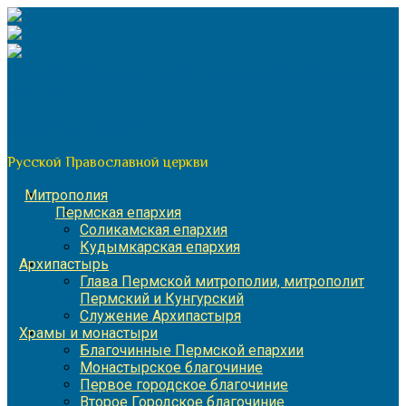
Перейти
к
содержимому
По благословению митрополита Пермского и Кунгурского
Игнатия
Пермская митрополия
Русской Православной церкви
Митрополия
Пермская епархия
Соликамская епархия
Кудымкарская епархия
Архипастырь
Глава Пермской митрополии, митрополит
Пермский и Кунгурский
Служение Архипастыря
Храмы и монастыри
Благочинные Пермской епархии
Монастырское благочиние
Первое городское благочиние
Второе Городское благочиние