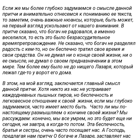
Если же мы более глубоко задумаемся о смысле данной
притчи и внимательно отнесемся к пониманию ее текста,
то заметим, очень важные нюансы, которые, быть может,
на первый взгляд ускользают от нашего внимания. В
притче сказано, что богач не радовался, а именно
веселился, то есть это было безрассудительное
времяпрепровождение. Не сказано, что богач не разделял
радость с кем-то, но он беспечно тратил свое время и
свои средства. Он не думал ни о конце своей жизни, ни о
ее смысле, не думал о своем предназначении в этом
мире. Тем более ему было не до нищего Лазаря, который
лежал где-то у ворот его дома.
В этом, на мой взгляд, заключается главный смысл
данной притчи. Хотя никто из нас не устраивает
каждодневных пышных пиров, но беспечность и
легковесное отношение к своей жизни, если мы глубоко
задумаемся, часто имеет место быть. Часто ли мы по-
настоящему размышляем о кончине своей жизни? Мы
рассуждаем: конечно, мы все умрем, но это будет еще ни
сегодня, ни завтра, а когда-то потом. Эта беспечность,
братья и сестры, очень часто посещает нас. А Господь,
предлагая нам притчу О богаче и Лазаре, заставляет нас