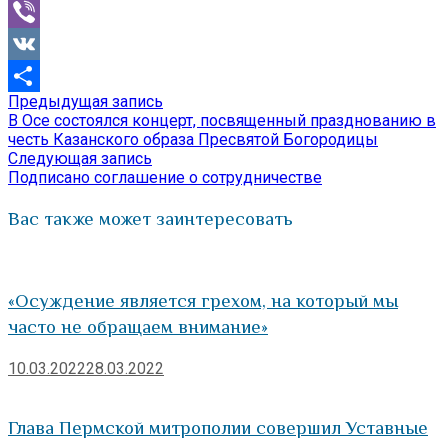
Mail.Ru
Viber
VK
Предыдущая
Предыдущая запись
Навигация
Отправить
запись:
В Осе состоялся концерт, посвященный празднованию в
по
честь Казанского образа Пресвятой Богородицы
Следующая
Следующая запись
записям
запись:
Подписано соглашение о сотрудничестве
Вас также может заинтересовать
«Осуждение является грехом, на который мы
часто не обращаем внимание»
10.03.2022
28.03.2022
Глава Пермской митрополии совершил Уставные