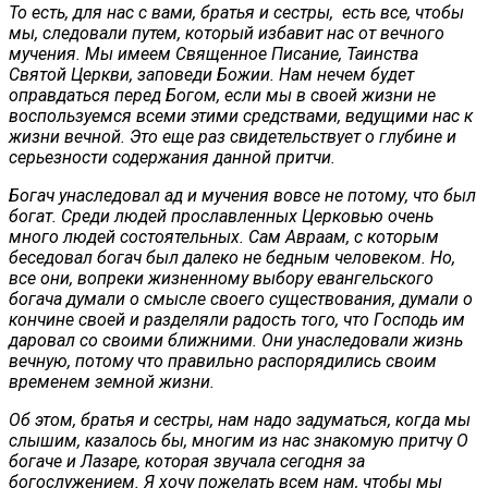
То есть, для нас с вами, братья и сестры, есть все, чтобы
мы, следовали путем, который избавит нас от вечного
мучения. Мы имеем Священное Писание, Таинства
Святой Церкви, заповеди Божии. Нам нечем будет
оправдаться перед Богом, если мы в своей жизни не
воспользуемся всеми этими средствами, ведущими нас к
жизни вечной. Это еще раз свидетельствует о глубине и
серьезности содержания данной притчи.
Богач унаследовал ад и мучения вовсе не потому, что был
богат. Среди людей прославленных Церковью очень
много людей состоятельных. Сам Авраам, с которым
беседовал богач был далеко не бедным человеком. Но,
все они, вопреки жизненному выбору евангельского
богача думали о смысле своего существования, думали о
кончине своей и разделяли радость того, что Господь им
даровал со своими ближними. Они унаследовали жизнь
вечную, потому что правильно распорядились своим
временем земной жизни.
Об этом, братья и сестры, нам надо задуматься, когда мы
слышим, казалось бы, многим из нас знакомую притчу О
богаче и Лазаре, которая звучала сегодня за
богослужением. Я хочу пожелать всем нам, чтобы мы