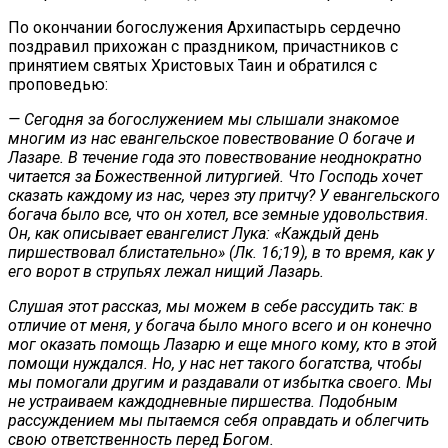
По окончании богослужения Архипастырь сердечно
поздравил прихожан с праздником, причастников с
принятием святых Христовых Таин и обратился с
проповедью:
— Сегодня за богослужением мы слышали знакомое
многим из нас евангельское повествование О богаче и
Лазаре. В течение года это повествование неоднократно
читается за Божественной литургией. Что Господь хочет
сказать каждому из нас, через эту притчу? У евангельского
богача было все, что он хотел, все земные удовольствия.
Он, как описывает евангелист Лука: «Каждый день
пиршествовал блистательно» (Лк. 16;19), в то время, как у
его ворот в струпьях лежал нищий Лазарь.
Слушая этот рассказ, мы можем в себе рассудить так: в
отличие от меня, у богача было много всего и он конечно
мог оказать помощь Лазарю и еще много кому, кто в этой
помощи нуждался. Но, у нас нет такого богатства, чтобы
мы помогали другим и раздавали от избытка своего. Мы
не устраиваем каждодневные пиршества. Подобным
рассуждением мы пытаемся себя оправдать и облегчить
свою ответственность перед Богом.