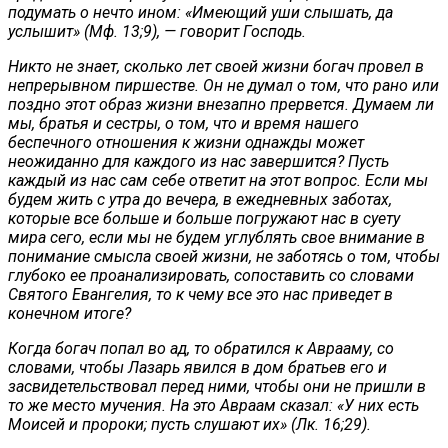
подумать о нечто ином: «Имеющий уши слышать, да
услышит» (Мф. 13;9), — говорит Господь.
Никто не знает, сколько лет своей жизни богач провел в
непрерывном пиршестве. Он не думал о том, что рано или
поздно этот образ жизни внезапно прервется. Думаем ли
мы, братья и сестры, о том, что и время нашего
беспечного отношения к жизни однажды может
неожиданно для каждого из нас завершится? Пусть
каждый из нас сам себе ответит на этот вопрос. Если мы
будем жить с утра до вечера, в ежедневных заботах,
которые все больше и больше погружают нас в суету
мира сего, если мы не будем углублять свое внимание в
понимание смысла своей жизни, не заботясь о том, чтобы
глубоко ее проанализировать, сопоставить со словами
Святого Евангелия, то к чему все это нас приведет в
конечном итоге?
Когда богач попал во ад, то обратился к Аврааму, со
словами, чтобы Лазарь явился в дом братьев его и
засвидетельствовал перед ними, чтобы они не пришли в
то же место мучения. На это Авраам сказал: «У них есть
Моисей и пророки; пусть слушают их» (Лк. 16;29).