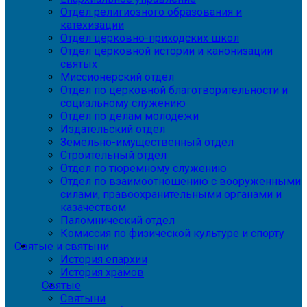
Отдел религиозного образования и
катехизации
Отдел церковно-приходских школ
Отдел церковной истории и канонизации
святых
Миссионерский отдел
Отдел по церковной благотворительности и
социальному служению
Отдел по делам молодежи
Издательский отдел
Земельно-имущественный отдел
Строительный отдел
Отдел по тюремному служению
Отдел по взаимоотношению с вооруженными
силами, правоохранительными органами и
казачеством
Паломнический отдел
Комиссия по физической культуре и спорту
Святые и святыни
История епархии
История храмов
Святые
Святыни