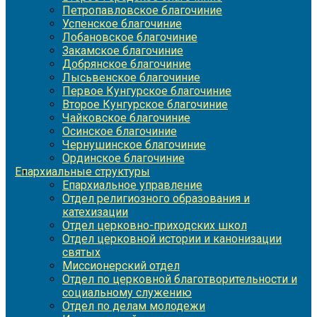
Петропавловское благочиние
Успенское благочиние
Лобановское благочиние
Закамское благочиние
Добрянское благочиние
Лысьвенское благочиние
Первое Кунгурское благочиние
Второе Кунгурское благочиние
Чайковское благочиние
Осинское благочиние
Чернушинское благочиние
Ординское благочиние
Епархиальные структуры
Епархиальное управление
Отдел религиозного образования и
катехизации
Отдел церковно-приходских школ
Отдел церковной истории и канонизации
святых
Миссионерский отдел
Отдел по церковной благотворительности и
социальному служению
Отдел по делам молодежи