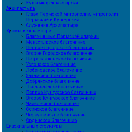
Кудымкарская епархия
Архипастырь
Глава Пермской митрополии, митрополит
Пермский и Кунгурский
Служение Архипастыря
Храмы и монастыри
Благочинные Пермской епархии
Монастырское благочиние
Первое городское благочиние
Второе Городское благочиние
Петропавловское благочиние
Успенское благочиние
Лобановское благочиние
Закамское благочиние
Добрянское благочиние
Лысьвенское благочиние
Первое Кунгурское благочиние
Второе Кунгурское благочиние
Чайковское благочиние
Осинское благочиние
Чернушинское благочиние
Ординское благочиние
Епархиальные структуры
Епархиальное управление