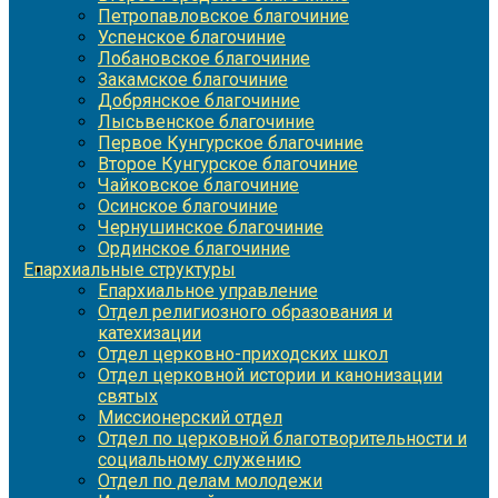
Петропавловское благочиние
Успенское благочиние
Лобановское благочиние
Закамское благочиние
Добрянское благочиние
Лысьвенское благочиние
Первое Кунгурское благочиние
Второе Кунгурское благочиние
Чайковское благочиние
Осинское благочиние
Чернушинское благочиние
Ординское благочиние
Епархиальные структуры
Епархиальное управление
Отдел религиозного образования и
катехизации
Отдел церковно-приходских школ
Отдел церковной истории и канонизации
святых
Миссионерский отдел
Отдел по церковной благотворительности и
социальному служению
Отдел по делам молодежи