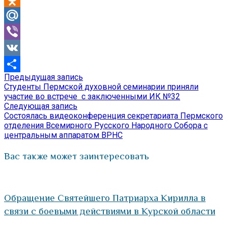
Odnoklassniki
Mail.Ru
Viber
VK
Предыдущая
Предыдущая запись
Навигация
Отправить
запись:
Студенты Пермской духовной семинарии приняли
по
участие во встрече с заключенными ИК №32
Следующая
Следующая запись
записям
запись:
Состоялась видеоконференция секретариата Пермского
отделения Всемирного Русского Народного Собора с
центральным аппаратом ВРНС
Вас также может заинтересовать
Обращение Святейшего Патриарха Кирилла в
связи с боевыми действиями в Курской области