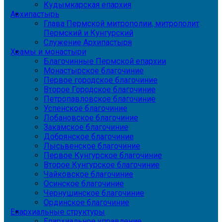
Кудымкарская епархия
Архипастырь
Глава Пермской митрополии, митрополит
Пермский и Кунгурский
Служение Архипастыря
Храмы и монастыри
Благочинные Пермской епархии
Монастырское благочиние
Первое городское благочиние
Второе Городское благочиние
Петропавловское благочиние
Успенское благочиние
Лобановское благочиние
Закамское благочиние
Добрянское благочиние
Лысьвенское благочиние
Первое Кунгурское благочиние
Второе Кунгурское благочиние
Чайковское благочиние
Осинское благочиние
Чернушинское благочиние
Ординское благочиние
Епархиальные структуры
Епархиальное управление