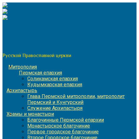
Перейти
к
содержимому
По благословению митрополита Пермского и Кунгурского
Игнатия
Пермская митрополия
Русской Православной церкви
Митрополия
Пермская епархия
Соликамская епархия
Кудымкарская епархия
Архипастырь
Глава Пермской митрополии, митрополит
Пермский и Кунгурский
Служение Архипастыря
Храмы и монастыри
Благочинные Пермской епархии
Монастырское благочиние
Первое городское благочиние
Второе Городское благочиние