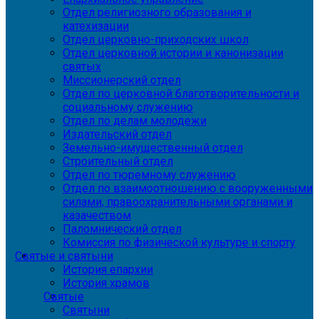
Отдел религиозного образования и
катехизации
Отдел церковно-приходских школ
Отдел церковной истории и канонизации
святых
Миссионерский отдел
Отдел по церковной благотворительности и
социальному служению
Отдел по делам молодежи
Издательский отдел
Земельно-имущественный отдел
Строительный отдел
Отдел по тюремному служению
Отдел по взаимоотношению с вооруженными
силами, правоохранительными органами и
казачеством
Паломнический отдел
Комиссия по физической культуре и спорту
Святые и святыни
История епархии
История храмов
Святые
Святыни