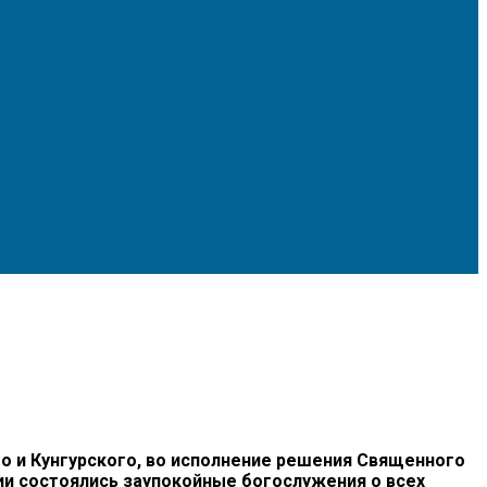
 и Кунгурского, во исполнение решения Священного
хии состоялись заупокойные богослужения о всех