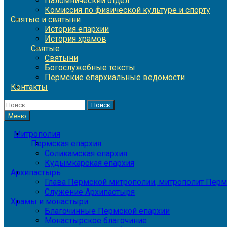
Паломнический отдел
Комиссия по физической культуре и спорту
Святые и святыни
История епархии
История храмов
Святые
Святыни
Богослужебные тексты
Пермские епархиальные ведомости
Контакты
Найти:
Меню
Митрополия
Пермская епархия
Соликамская епархия
Кудымкарская епархия
Архипастырь
Глава Пермской митрополии, митрополит Перм
Служение Архипастыря
Храмы и монастыри
Благочинные Пермской епархии
Монастырское благочиние