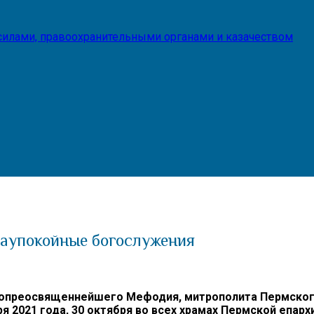
илами, правоохранительными органами и казачеством
заупокойные богослужения
опреосвященнейшего Мефодия, митрополита Пермского
я 2021 года, 30 октября во всех храмах Пермской епар