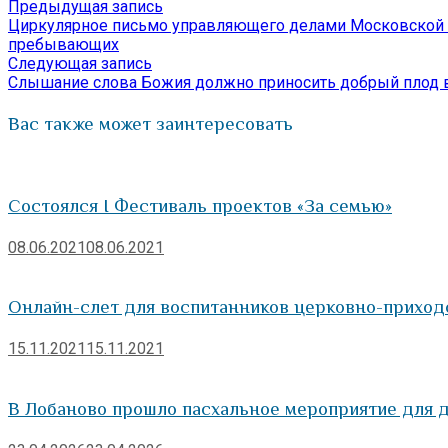
Предыдущая
Предыдущая запись
Навигация
Отправить
запись:
Циркулярное письмо управляющего делами Московской П
по
пребывающих
Следующая
Следующая запись
записям
запись:
Слышание слова Божия должно приносить добрый плод 
Вас также может заинтересовать
Состоялся I Фестиваль проектов «За семью»
08.06.2021
08.06.2021
Онлайн-слет для воспитанников церковно-приход
15.11.2021
15.11.2021
В Лобаново прошло пасхальное мероприятие для д