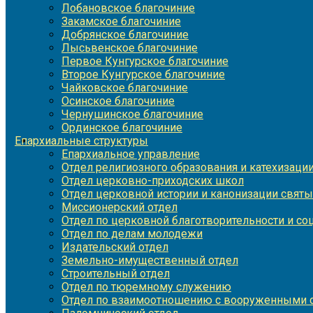
Лобановское благочиние
Закамское благочиние
Добрянское благочиние
Лысьвенское благочиние
Первое Кунгурское благочиние
Второе Кунгурское благочиние
Чайковское благочиние
Осинское благочиние
Чернушинское благочиние
Ординское благочиние
Епархиальные структуры
Епархиальное управление
Отдел религиозного образования и катехизаци
Отдел церковно-приходских школ
Отдел церковной истории и канонизации святы
Миссионерский отдел
Отдел по церковной благотворительности и с
Отдел по делам молодежи
Издательский отдел
Земельно-имущественный отдел
Строительный отдел
Отдел по тюремному служению
Отдел по взаимоотношению с вооруженными с