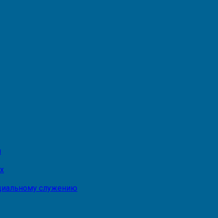
и
х
оциальному служению