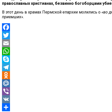
православных христианах, безвинно богоборцами убие
В этот день в храмах Пермской епархии молились о
«во д
приемших».
Facebook
Twitter
Email
WhatsApp
Skype
Telegram
Odnoklassniki
Mail.Ru
Viber
VK