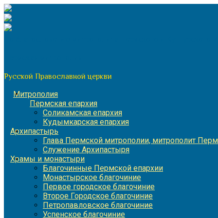
Перейти
к
содержимому
По благословению митрополита Пермского и Кунгурского 
Пермская митрополия
Русской Православной церкви
Митрополия
Пермская епархия
Соликамская епархия
Кудымкарская епархия
Архипастырь
Глава Пермской митрополии, митрополит Перм
Служение Архипастыря
Храмы и монастыри
Благочинные Пермской епархии
Монастырское благочиние
Первое городское благочиние
Второе Городское благочиние
Петропавловское благочиние
Успенское благочиние