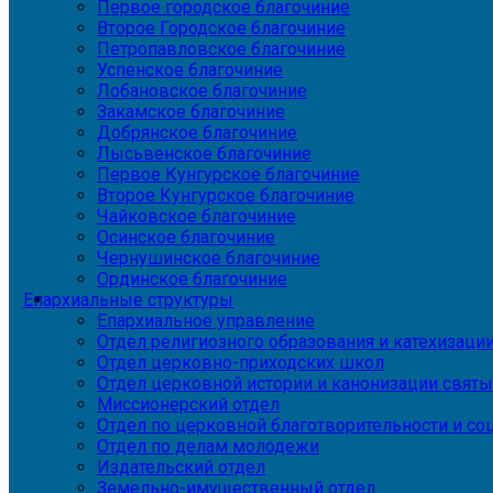
Первое городское благочиние
Второе Городское благочиние
Петропавловское благочиние
Успенское благочиние
Лобановское благочиние
Закамское благочиние
Добрянское благочиние
Лысьвенское благочиние
Первое Кунгурское благочиние
Второе Кунгурское благочиние
Чайковское благочиние
Осинское благочиние
Чернушинское благочиние
Ординское благочиние
Епархиальные структуры
Епархиальное управление
Отдел религиозного образования и катехизаци
Отдел церковно-приходских школ
Отдел церковной истории и канонизации святы
Миссионерский отдел
Отдел по церковной благотворительности и с
Отдел по делам молодежи
Издательский отдел
Земельно-имущественный отдел