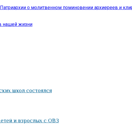
атриархии о молитвенном поминовении архиереев и клир
в нашей жизни
ских школ состоялся
етей и взрослых с ОВЗ