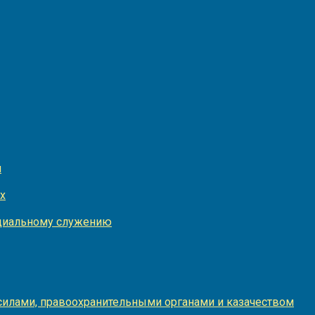
и
х
оциальному служению
илами, правоохранительными органами и казачеством