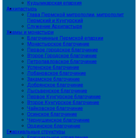
Кудымкарская епархия
Архипастырь
Глава Пермской митрополии, митрополит
Пермский и Кунгурский
Служение Архипастыря
Храмы и монастыри
Благочинные Пермской епархии
Монастырское благочиние
Первое городское благочиние
Второе Городское благочиние
Петропавловское благочиние
Успенское благочиние
Лобановское благочиние
Закамское благочиние
Добрянское благочиние
Лысьвенское благочиние
Первое Кунгурское благочиние
Второе Кунгурское благочиние
Чайковское благочиние
Осинское благочиние
Чернушинское благочиние
Ординское благочиние
Епархиальные структуры
Епархиальное управление