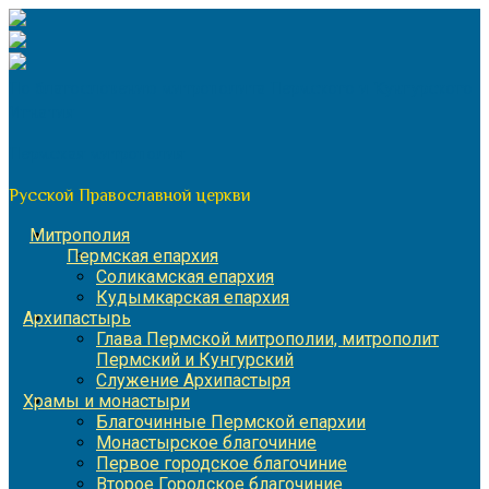
Перейти
к
содержимому
По благословению митрополита Пермского и Кунгурского
Игнатия
Пермская митрополия
Русской Православной церкви
Митрополия
Пермская епархия
Соликамская епархия
Кудымкарская епархия
Архипастырь
Глава Пермской митрополии, митрополит
Пермский и Кунгурский
Служение Архипастыря
Храмы и монастыри
Благочинные Пермской епархии
Монастырское благочиние
Первое городское благочиние
Второе Городское благочиние