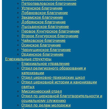
Петропавловское благочиние
Успенское благочиние
Лобановское благочиние
Закамское благочиние
Добрянское благочиние
Лысьвенское благочиние
Первое Кунгурское благочиние
Второе Кунгурское благочиние
Чайковское благочиние
Осинское благочиние
Чернушинское благочиние
Ординское благочиние
Епархиальные структуры
Епархиальное управление
Отдел религиозного образования и
катехизации
Отдел церковно-приходских школ
Отдел церковной истории и канонизации
святых
Миссионерский отдел
Отдел по церковной благотворительности и
социальному служению
Отдел по делам молодежи