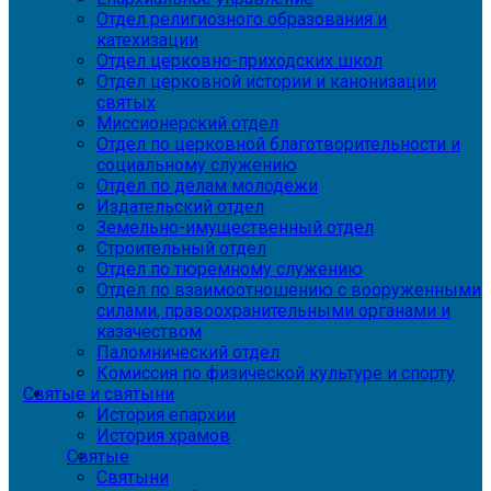
Отдел религиозного образования и
катехизации
Отдел церковно-приходских школ
Отдел церковной истории и канонизации
святых
Миссионерский отдел
Отдел по церковной благотворительности и
социальному служению
Отдел по делам молодежи
Издательский отдел
Земельно-имущественный отдел
Строительный отдел
Отдел по тюремному служению
Отдел по взаимоотношению с вооруженными
силами, правоохранительными органами и
казачеством
Паломнический отдел
Комиссия по физической культуре и спорту
Святые и святыни
История епархии
История храмов
Святые
Святыни