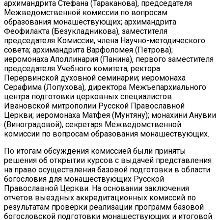
архимандрита Стефана (Тараканова), председателя
Межведомственной комиссии по вопросам
образования монашествующих; архимандрита
Феофилакта (Безукладникова), заместителя
председателя Комиссии, члена Научно-методического
совета; архимандрита Варфоломея (Петрова);
иеромонаха Аполлинария (Панина), первого заместителя
председателя Учебного комитета, ректора
Перервинской духовной семинарии; иеромонаха
Серафима (Лопухова), директора Межъепархиального
центра подготовки церковных специалистов
Ивановской митрополии Русской Православной
Церкви; иеромонаха Матфея (Мунтяну); монахини Анувии
(Виноградовой), секретаря Межведомственной
комиссии по вопросам образования монашествующих.
По итогам обсуждения комиссией были приняты
решения об открытии курсов с выдачей представления
на право осуществления базовой подготовки в области
богословия для монашествующих Русской
Православной Церкви. На основании заключения
отчетов выездных аккредитационных комиссий по
результатам проверки реализации программ базовой
богословской подготовки монашествующих и итоговой