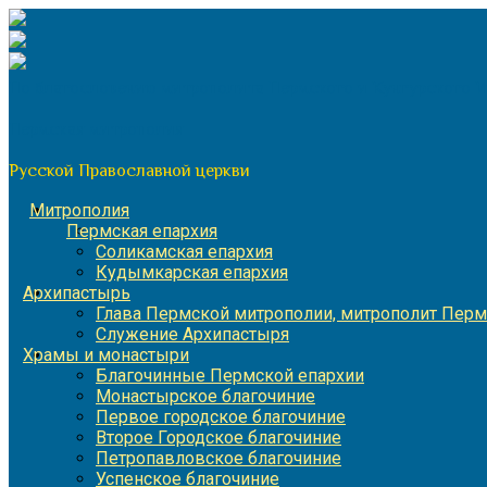
Перейти
к
содержимому
По благословению митрополита Пермского и Кунгурского 
Пермская митрополия
Русской Православной церкви
Митрополия
Пермская епархия
Соликамская епархия
Кудымкарская епархия
Архипастырь
Глава Пермской митрополии, митрополит Перм
Служение Архипастыря
Храмы и монастыри
Благочинные Пермской епархии
Монастырское благочиние
Первое городское благочиние
Второе Городское благочиние
Петропавловское благочиние
Успенское благочиние