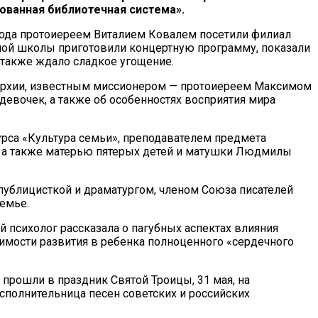
ванная библиотечная система».
хода протоиереем Виталием Ковалем посетили филиал
ной школы приготовили концертную программу, показали
й также ждало сладкое угощение.
пархии, известным миссионером — протоиереем Максимом
евочек, а также об особенностях восприятия мира
урса «Культура семьи», преподавателем предмета
, а также матерью пятерых детей и матушки Людмилы
 публицисткой и драматургом, членом Союза писателей
емье.
 психолог рассказала о пагубных аспектах влияния
димости развития в ребенка полноценного «сердечного
прошли в праздник Святой Троицы, 31 мая, на
сполнительница песен советских и российских