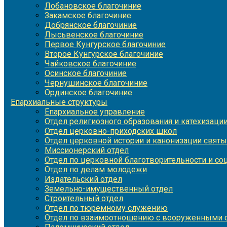
Лобановское благочиние
Закамское благочиние
Добрянское благочиние
Лысьвенское благочиние
Первое Кунгурское благочиние
Второе Кунгурское благочиние
Чайковское благочиние
Осинское благочиние
Чернушинское благочиние
Ординское благочиние
Епархиальные структуры
Епархиальное управление
Отдел религиозного образования и катехизаци
Отдел церковно-приходских школ
Отдел церковной истории и канонизации святы
Миссионерский отдел
Отдел по церковной благотворительности и с
Отдел по делам молодежи
Издательский отдел
Земельно-имущественный отдел
Строительный отдел
Отдел по тюремному служению
Отдел по взаимоотношению с вооруженными с