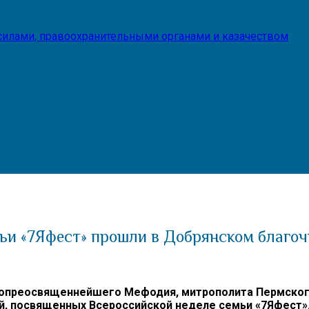
илами, правоохранительными органами и казачеством
ьи «7Яфест» прошли в Добрянском благо
преосвященнейшего Мефодия, митрополита Пермского и
й, посвященных Всероссийской неделе семьи «7Яфест»