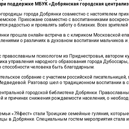
ри поддержке МБУК «Добрянская городская централизо
огородицы города Добрянки совместно с настоятелем при
ремское. Прихожане совместно с воспитанниками воскрес
ится радостью и проявлять заботу о близких. Всех зрителе
рянки прошла онлайн-встреча в с клириком Московской е
ниями о различиях в духовном воспитании мальчиков и д
 с православным психологом из Приднестровья, автором к
ика управления народного образования города Дубоссары
о способности человека быть благодарным.
тельское собрание с участием российской писательницей,
едведевой. Разговор шел о традиционном воспитании в с
ентральной городской библиотеке Добрянки. Православный
тей и причинах снижения рождаемости населения, о необхо
ьи «7Яфест» стали Троицкие семейные гуляния, которые 
ицы в Добрянке. Специальным гостем мероприятия стала и