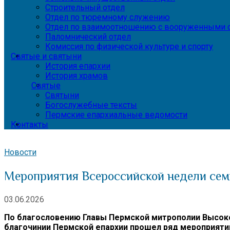
Строительный отдел
Отдел по тюремному служению
Отдел по взаимоотношению с вооруженными с
Паломнический отдел
Комиссия по физической культуре и спорту
Святые и святыни
История епархии
История храмов
Святые
Святыни
Богослужебные тексты
Пермские епархиальные ведомости
Контакты
Новости
Мероприятия Всероссийской недели сем
03.06.2026
По благословению Главы Пермской митрополии Высоко
благочинии Пермской епархии прошел ряд мероприяти