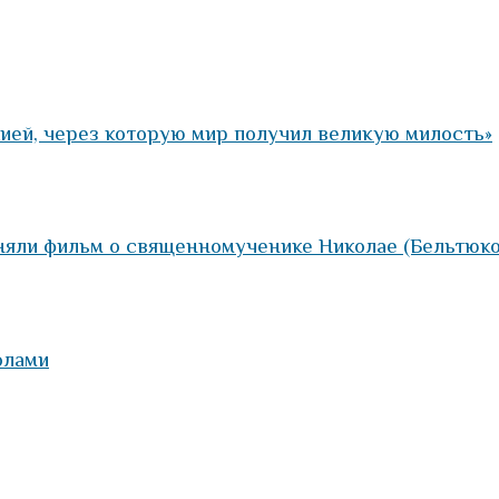
ией, через которую мир получил великую милость»
няли фильм о священномученике Николае (Бельтюко
олами