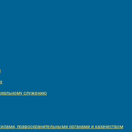
и
х
оциальному служению
илами, правоохранительными органами и казачеством