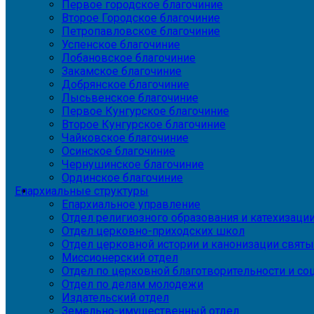
Первое городское благочиние
Второе Городское благочиние
Петропавловское благочиние
Успенское благочиние
Лобановское благочиние
Закамское благочиние
Добрянское благочиние
Лысьвенское благочиние
Первое Кунгурское благочиние
Второе Кунгурское благочиние
Чайковское благочиние
Осинское благочиние
Чернушинское благочиние
Ординское благочиние
Епархиальные структуры
Епархиальное управление
Отдел религиозного образования и катехизаци
Отдел церковно-приходских школ
Отдел церковной истории и канонизации святы
Миссионерский отдел
Отдел по церковной благотворительности и с
Отдел по делам молодежи
Издательский отдел
Земельно-имущественный отдел