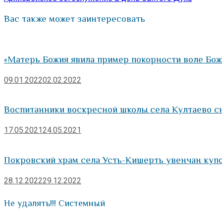
записям
Вас также может заинтересовать
«Матерь Божия явила пример покорности воле Бож
09.01.2022
02.02.2022
Воспитанники воскресной школы села Култаево с
17.05.2021
24.05.2021
Покровский храм села Усть-Кишерть увенчан куп
28.12.2022
29.12.2022
Не удалять!!! Системный