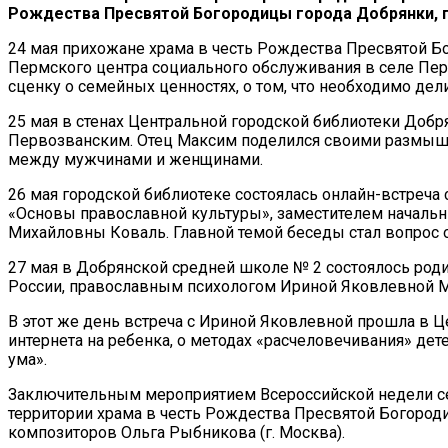
Рождества Пресвятой Богородицы города Добрянки, п
24 мая прихожане храма в честь Рождества Пресвятой Б
Пермского центра социального обслуживания в селе Пе
сценку о семейных ценностях, о том, что необходимо дел
25 мая в стенах Центральной городской библиотеки Доб
Первозванским. Отец Максим поделился своими размышле
между мужчинами и женщинами.
26 мая городской библиотеке состоялась онлайн-встреча
«Основы православной культуры», заместителем начальн
Михайловны Коваль. Главной темой беседы стал вопрос 
27 мая в Добрянской средней школе № 2 состоялось роди
России, православным психологом Ириной Яковлевной М
В этот же день встреча с Ириной Яковлевной прошла в Ц
интернета на ребенка, о методах «расчеловечивания» де
ума».
Заключительным мероприятием Всероссийской недели сем
территории храма в честь Рождества Пресвятой Богород
композиторов Ольга Рыбникова (г. Москва).