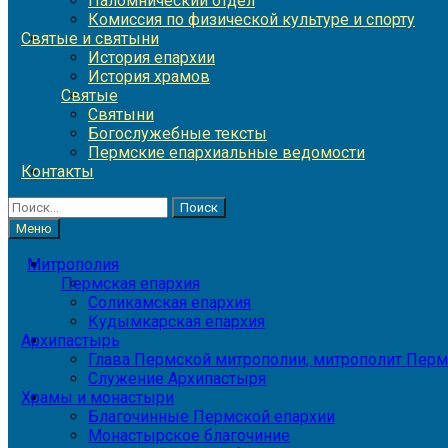
Паломнический отдел
Комиссия по физической культуре и спорту
Святые и святыни
История епархии
История храмов
Святые
Святыни
Богослужебные тексты
Пермские епархиальные ведомости
Контакты
Найти:
Меню
Митрополия
Пермская епархия
Соликамская епархия
Кудымкарская епархия
Архипастырь
Глава Пермской митрополии, митрополит Перм
Служение Архипастыря
Храмы и монастыри
Благочинные Пермской епархии
Монастырское благочиние