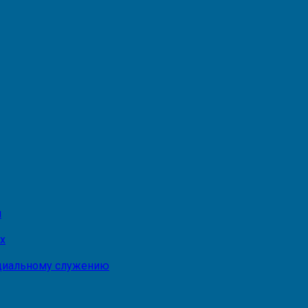
и
х
оциальному служению