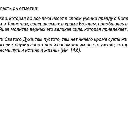
пастырь отметил:
ви, которая во все века несет в своем учении правду о Во
м в Таинствах, совершаемых в храме Божием, приобщаясь в
бщая молитва верных это великая сила, которая привлекает 
ти Святого Духа, там пустото, там нет ничего кроме суеты 
нгелие, научил апостолов и напомнил им все то учение, кот
смь путь и истина и жизнь» (Ин. 14;6).