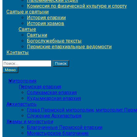
Паломнический отдел
Комиссия по физической культуре и спорту
Святые и святыни
История епархии
История храмов
Святые
Святыни
Богослужебные тексты
Пермские епархиальные ведомости
Контакты
Найти:
Меню
Митрополия
Пермская епархия
Соликамская епархия
Кудымкарская епархия
Архипастырь
Глава Пермской митрополии, митрополит Перм
Служение Архипастыря
Храмы и монастыри
Благочинные Пермской епархии
Монастырское благочиние