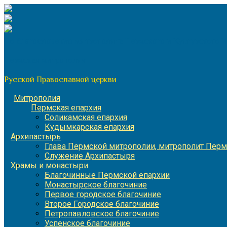
Перейти
к
содержимому
По благословению митрополита Пермского и Кунгурского 
Пермская митрополия
Русской Православной церкви
Митрополия
Пермская епархия
Соликамская епархия
Кудымкарская епархия
Архипастырь
Глава Пермской митрополии, митрополит Перм
Служение Архипастыря
Храмы и монастыри
Благочинные Пермской епархии
Монастырское благочиние
Первое городское благочиние
Второе Городское благочиние
Петропавловское благочиние
Успенское благочиние