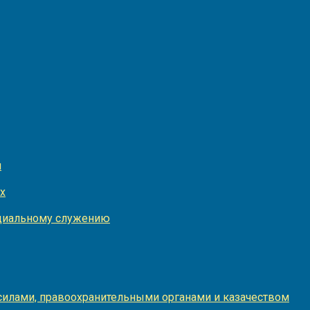
и
х
оциальному служению
илами, правоохранительными органами и казачеством