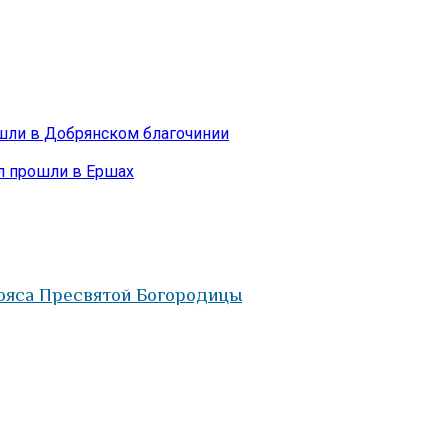
шли в Добрянском благочинии
л прошли в Ершах
ояса Пресвятой Богородицы