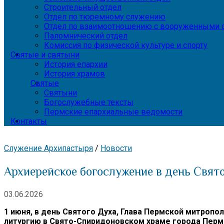
Строительный отдел
Отдел по тюремному служению
Отдел по взаимоотношению с вооруженными с
Паломнический отдел
Комиссия по физической культуре и спорту
Святые и святыни
История епархии
История храмов
Святые
Святыни
Богослужебные тексты
Пермские епархиальные ведомости
Контакты
Служение Архипастыря
/
Новости
Архиерейское богослужение в день Свят
03.06.2026
1 июня, в день Святого Духа, Глава Пермской митро
литургию в Свято-Спиридоновском храме города Перм