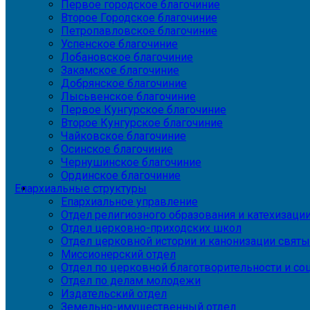
Первое городское благочиние
Второе Городское благочиние
Петропавловское благочиние
Успенское благочиние
Лобановское благочиние
Закамское благочиние
Добрянское благочиние
Лысьвенское благочиние
Первое Кунгурское благочиние
Второе Кунгурское благочиние
Чайковское благочиние
Осинское благочиние
Чернушинское благочиние
Ординское благочиние
Епархиальные структуры
Епархиальное управление
Отдел религиозного образования и катехизаци
Отдел церковно-приходских школ
Отдел церковной истории и канонизации святы
Миссионерский отдел
Отдел по церковной благотворительности и с
Отдел по делам молодежи
Издательский отдел
Земельно-имущественный отдел