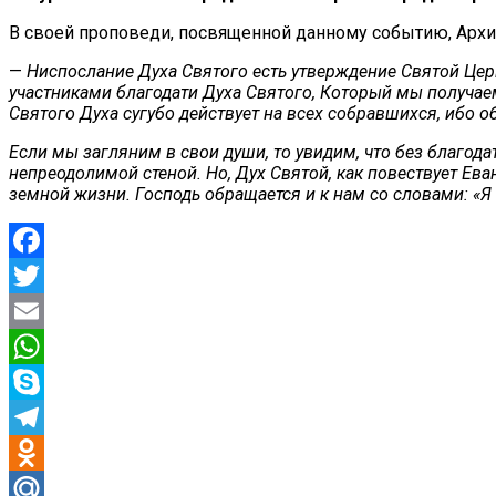
В своей проповеди, посвященной данному событию, Архи
—
Ниспослание Духа Святого есть утверждение Святой Церк
участниками благодати Духа Святого, Который мы получае
Святого Духа сугубо действует на всех собравшихся, ибо о
Если мы загляним в свои души, то увидим, что без благода
непреодолимой стеной. Но, Дух Святой, как повествует Ева
земной жизни. Господь обращается и к нам со словами: «Я е
Facebook
Twitter
Email
WhatsApp
Skype
Telegram
Odnoklassniki