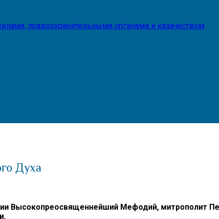
илами, правоохранительными органами и казачеством
ого Духа
полии Высокопреосвященнейший Мефодий, митрополит П
и.