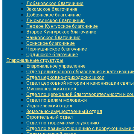
Лобановское благочиние
Закамское благочиние
Добрянское благочиние
Лысьвенское благочиние
Первое Кунгурское благочиние
Второе Кунгурское благочиние
Чайковское благочиние
Осинское благочиние
Чернушинское благочиние
Ординское благочиние
Епархиальные структуры
Епархиальное управление
Отдел религиозного образования и катехизаци
Отдел церковно-приходских школ
Отдел церковной истории и канонизации святы
Миссионерский отдел
Отдел по церковной благотворительности и с
Отдел по делам молодежи
Издательский отдел
Земельно-имущественный отдел
Строительный отдел
Отдел по тюремному служению
Отдел по взаимоотношению с вооруженными с