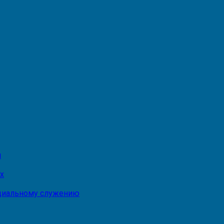
и
х
оциальному служению