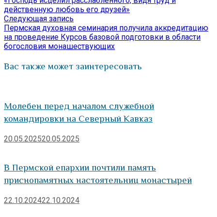
«Господь исцелил расслабленного, видя труд и
по
действенную любовь его друзей»
Следующая
Следующая запись
записям
запись:
Пермская духовная семинария получила аккредитацию
на проведение Курсов базовой подготовки в области
богословия монашествующих
Вас также может заинтересовать
Молебен перед началом служебной
командировки на Северный Кавказ
20.05.2025
20.05.2025
В Пермской епархии почтили память
приснопамятных настоятельниц монастырей
22.10.2024
22.10.2024