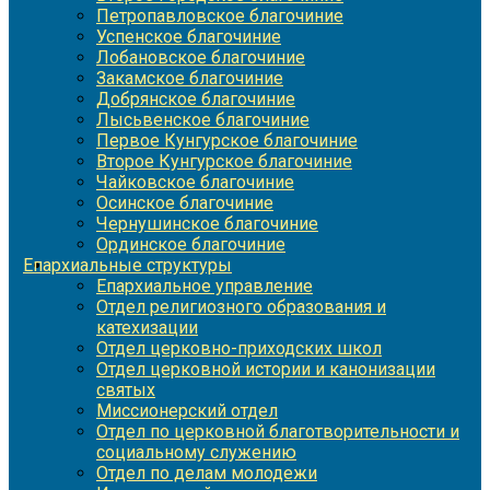
Петропавловское благочиние
Успенское благочиние
Лобановское благочиние
Закамское благочиние
Добрянское благочиние
Лысьвенское благочиние
Первое Кунгурское благочиние
Второе Кунгурское благочиние
Чайковское благочиние
Осинское благочиние
Чернушинское благочиние
Ординское благочиние
Епархиальные структуры
Епархиальное управление
Отдел религиозного образования и
катехизации
Отдел церковно-приходских школ
Отдел церковной истории и канонизации
святых
Миссионерский отдел
Отдел по церковной благотворительности и
социальному служению
Отдел по делам молодежи