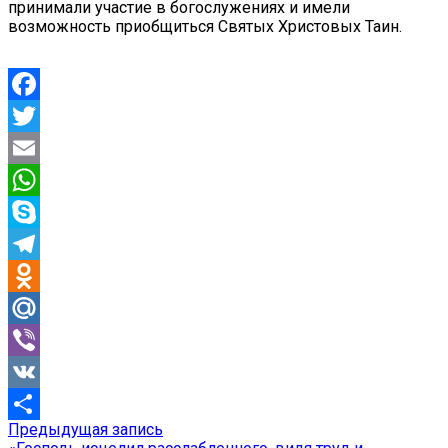
принимали участие в богослужениях и имели
возможность приобщиться Святых Христовых Таин.
Facebook
Twitter
Email
WhatsApp
Skype
Telegram
Odnoklassniki
Mail.Ru
Viber
VK
Предыдущая
Предыдущая запись
Навигация
Отправить
запись: