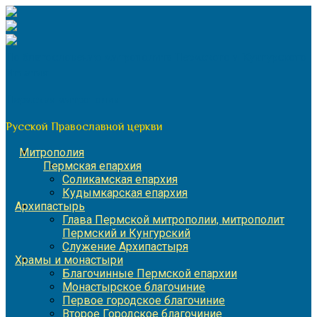
Перейти
к
содержимому
По благословению митрополита Пермского и Кунгурского
Игнатия
Пермская митрополия
Русской Православной церкви
Митрополия
Пермская епархия
Соликамская епархия
Кудымкарская епархия
Архипастырь
Глава Пермской митрополии, митрополит
Пермский и Кунгурский
Служение Архипастыря
Храмы и монастыри
Благочинные Пермской епархии
Монастырское благочиние
Первое городское благочиние
Второе Городское благочиние