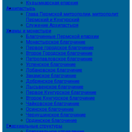
Кудымкарская епархия
Архипастырь
Глава Пермской митрополии, митрополит
Пермский и Кунгурский
Служение Архипастыря
Храмы и монастыри
Благочинные Пермской епархии
Монастырское благочиние
Первое городское благочиние
Второе Городское благочиние
Петропавловское благочиние
Успенское благочиние
Лобановское благочиние
Закамское благочиние
Добрянское благочиние
Лысьвенское благочиние
Первое Кунгурское благочиние
Второе Кунгурское благочиние
Чайковское благочиние
Осинское благочиние
Чернушинское благочиние
Ординское благочиние
Епархиальные структуры
Епархиальное управление