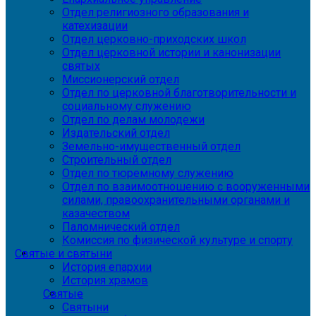
Отдел религиозного образования и
катехизации
Отдел церковно-приходских школ
Отдел церковной истории и канонизации
святых
Миссионерский отдел
Отдел по церковной благотворительности и
социальному служению
Отдел по делам молодежи
Издательский отдел
Земельно-имущественный отдел
Строительный отдел
Отдел по тюремному служению
Отдел по взаимоотношению с вооруженными
силами, правоохранительными органами и
казачеством
Паломнический отдел
Комиссия по физической культуре и спорту
Святые и святыни
История епархии
История храмов
Святые
Святыни