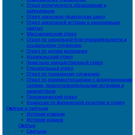
Отдел религиозного образования и
катехизации
Отдел церковно-приходских школ
Отдел церковной истории и канонизации
святых
Миссионерский отдел
Отдел по церковной благотворительности и
социальному служению
Отдел по делам молодежи
Издательский отдел
Земельно-имущественный отдел
Строительный отдел
Отдел по тюремному служению
Отдел по взаимоотношению с вооруженными
силами, правоохранительными органами и
казачеством
Паломнический отдел
Комиссия по физической культуре и спорту
Святые и святыни
История епархии
История храмов
Святые
Святыни