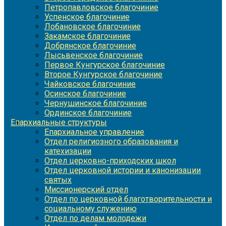
Петропавловское благочиние
Успенское благочиние
Лобановское благочиние
Закамское благочиние
Добрянское благочиние
Лысьвенское благочиние
Первое Кунгурское благочиние
Второе Кунгурское благочиние
Чайковское благочиние
Осинское благочиние
Чернушинское благочиние
Ординское благочиние
Епархиальные структуры
Епархиальное управление
Отдел религиозного образования и
катехизации
Отдел церковно-приходских школ
Отдел церковной истории и канонизации
святых
Миссионерский отдел
Отдел по церковной благотворительности и
социальному служению
Отдел по делам молодежи