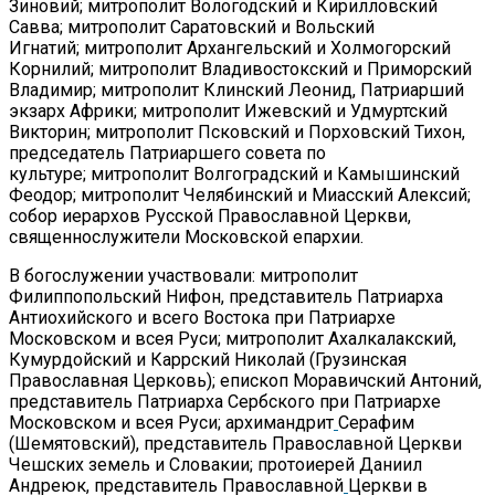
Зиновий; митрополит Вологодский и Кирилловский
Савва; митрополит Саратовский и Вольский
Игнатий; митрополит Архангельский и Холмогорский
Корнилий; митрополит Владивостокский и Приморский
Владимир; митрополит Клинский Леонид, Патриарший
экзарх Африки; митрополит Ижевский и Удмуртский
Викторин; митрополит Псковский и Порховский Тихон,
председатель Патриаршего совета по
культуре; митрополит Волгоградский и Камышинский
Феодор; митрополит Челябинский и Миасский Алексий;
собор иерархов Русской Православной Церкви,
священнослужители Московской епархии.
В богослужении участвовали: митрополит
Филиппопольский Нифон, представитель Патриарха
Антиохийского и всего Востока при Патриархе
Московском и всея Руси; митрополит Ахалкалакский,
Кумурдойский и Каррский Николай (Грузинская
Православная Церковь); епископ Моравичский Антоний,
представитель Патриарха Сербского при Патриархе
Московском и всея Руси; архимандрит
Серафим
(Шемятовский), представитель Православной Церкви
Чешских земель и Словакии; протоиерей Даниил
Андреюк, представитель Православной
Церкви в