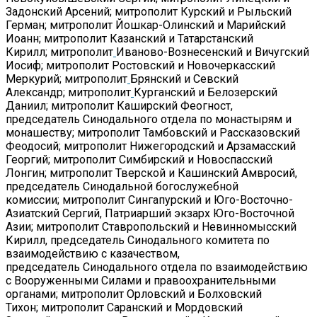
Задонский Арсений; митрополит Курский и Рыльский
Герман; митрополит Йошкар-Олинский и Марийский
Иоанн; митрополит Казанский и Татарстанский
Кирилл; митрополит
Иваново-Вознесенский и Вичугский
Иосиф; митрополит Ростовский и Новочеркасский
Меркурий; митрополит
Брянский и Севский
Александр; митрополит
Курганский и Белозерский
Даниил; митрополит Каширский Феогност,
председатель Синодального отдела по монастырям и
монашеству; митрополит Тамбовский и Рассказовский
Феодосий; митрополит Нижегородский и Арзамасский
Георгий; митрополит Симбирский и Новоспасский
Лонгин; митрополит Тверской и Кашинский Амвросий,
председатель Синодальной богослужебной
комиссии; митрополит Сингапурский и Юго-Восточно-
Азиатский Сергий, Патриарший экзарх Юго-Восточной
Азии; митрополит Ставропольский и Невинномысский
Кирилл, председатель Синодального комитета по
взаимодействию с казачеством,
председатель Синодального отдела по взаимодействию
с Вооруженными Силами и правоохранительными
органами; митрополит Орловский и Болховский
Тихон; митрополит Саранский и Мордовский