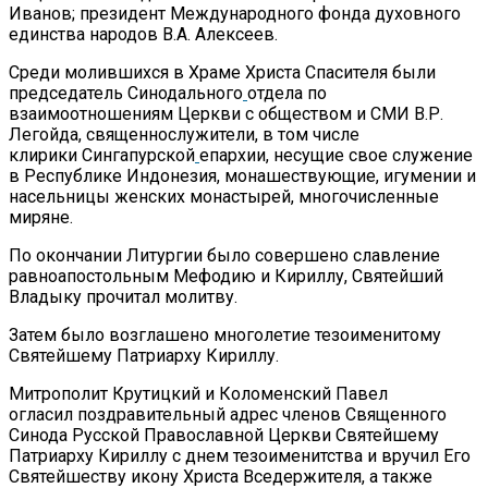
Иванов; президент Международного фонда духовного
единства народов В.А. Алексеев.
Среди молившихся в Храме Христа Спасителя были
председатель Синодального
отдела по
взаимоотношениям Церкви с обществом и СМИ В.Р.
Легойда, священнослужители, в том числе
клирики Сингапурской
епархии, несущие свое служение
в Республике Индонезия, монашествующие, игумении и
насельницы женских монастырей, многочисленные
миряне.
По окончании Литургии было совершено славление
равноапостольным Мефодию и Кириллу, Святейший
Владыку прочитал молитву.
Затем было возглашено многолетие тезоименитому
Святейшему Патриарху Кириллу.
Митрополит Крутицкий и Коломенский Павел
огласил поздравительный адрес членов Священного
Синода Русской Православной Церкви Святейшему
Патриарху Кириллу с днем тезоименитства и вручил Его
Святейшеству икону Христа Вседержителя, а также