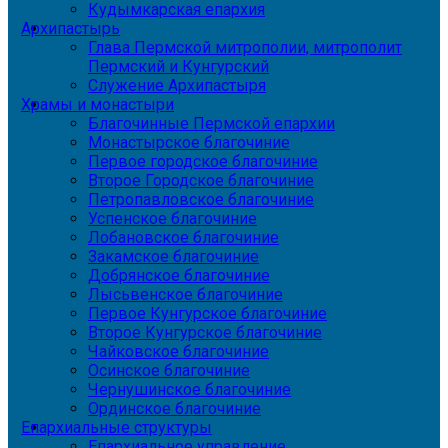
Кудымкарская епархия
Архипастырь
Глава Пермской митрополии, митрополит
Пермский и Кунгурский
Служение Архипастыря
Храмы и монастыри
Благочинные Пермской епархии
Монастырское благочиние
Первое городское благочиние
Второе Городское благочиние
Петропавловское благочиние
Успенское благочиние
Лобановское благочиние
Закамское благочиние
Добрянское благочиние
Лысьвенское благочиние
Первое Кунгурское благочиние
Второе Кунгурское благочиние
Чайковское благочиние
Осинское благочиние
Чернушинское благочиние
Ординское благочиние
Епархиальные структуры
Епархиальное управление