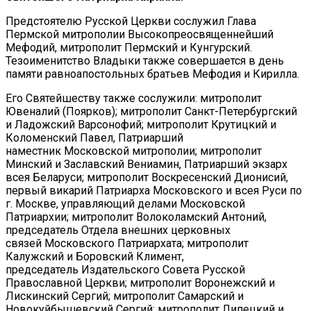
Предстоятелю Русской Церкви сослужил Глава
Пермской митрополии Высокопреосвященнейший
Мефодий, митрополит Пермский и Кунгурский.
Тезоименитство Владыки также совершается в день
памяти равноапостольных братьев Мефодия и Кирилла.
Его Святейшеству также сослужили: митрополит
Ювеналий (Поярков); митрополит Санкт-Петербургский
и Ладожский Варсонофий; митрополит Крутицкий и
Коломенский Павел, Патриарший
наместник Московской митрополии; митрополит
Минский и Заславский Вениамин, Патриарший экзарх
всея Беларуси; митрополит Воскресенский Дионисий,
первый викарий Патриарха Московского и всея Руси по
г. Москве, управляющий делами Московской
Патриархии; митрополит Волоколамский Антоний,
председатель Отдела внешних церковных
связей Московского Патриархата; митрополит
Калужский и Боровский Климент,
председатель Издательского Совета Русской
Православной Церкви; митрополит Воронежский и
Лискинский Сергий; митрополит Самарский и
Новокуйбышевский Сергий; митрополит Липецкий и