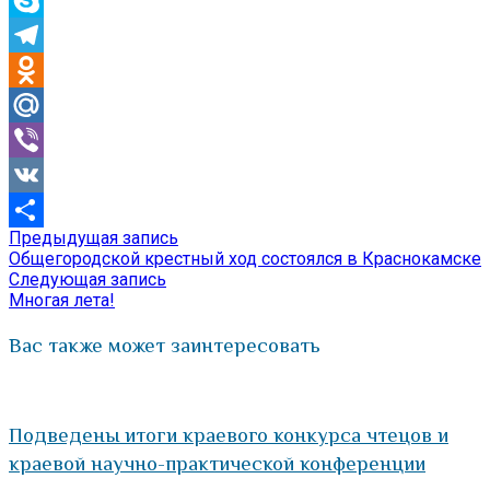
Skype
Telegram
Odnoklassniki
Mail.Ru
Viber
VK
Предыдущая
Предыдущая запись
Навигация
Отправить
запись:
Общегородской крестный ход состоялся в Краснокамске
по
Следующая
Следующая запись
запись:
Многая лета!
записям
Вас также может заинтересовать
Подведены итоги краевого конкурса чтецов и
краевой научно-практической конференции