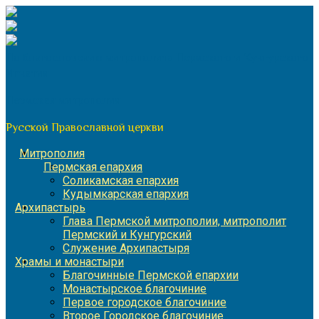
Перейти
к
содержимому
По благословению митрополита Пермского и Кунгурского
Игнатия
Пермская митрополия
Русской Православной церкви
Митрополия
Пермская епархия
Соликамская епархия
Кудымкарская епархия
Архипастырь
Глава Пермской митрополии, митрополит
Пермский и Кунгурский
Служение Архипастыря
Храмы и монастыри
Благочинные Пермской епархии
Монастырское благочиние
Первое городское благочиние
Второе Городское благочиние