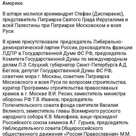
Америке.
В алтаре молился архимандрит Стефан (Диспиракис),
представитель Патриарха Святого Града Иерусалима и
всей Палестины при Патриархе Московском и всея
Руси.
В храме присутствовали: председатель Либерально-
демократической партии России, руководитель фракции
ЛДПР в Государственной Думе ФС РФ, председатель
Комитета Государственной Думы по международным
делам Л.Э. Слуцкий; губернатор Санкт-Петербурга А.Д.
Беглов; депутат Государственной Думы ФС РФ,
советник мэра г. Москвы, советник Патриарха
Московского и всея Руси по вопросам строительства,
куратор Программы строительства православных
храмов в г. Москве В.И. Ресин; заместитель министра
обороны РФ Т.В. Иванов; председатель
Попечительского совета фонда святителя Василия
Великого, заместитель главы Всемирного русского
народного собора К.В. Малофеев; вице-президент
Российского союза химиков А.Г. Гурьев; председатель
Наблюдательного совета Общероссийского
общественного движения «Россия Православная» М.М.