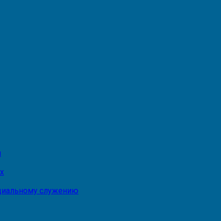
и
х
оциальному служению