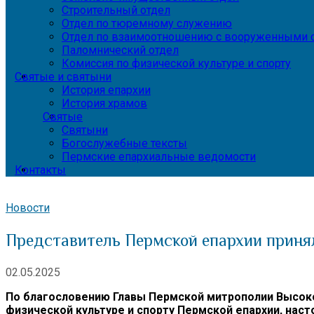
Строительный отдел
Отдел по тюремному служению
Отдел по взаимоотношению с вооруженными с
Паломнический отдел
Комиссия по физической культуре и спорту
Святые и святыни
История епархии
История храмов
Святые
Святыни
Богослужебные тексты
Пермские епархиальные ведомости
Контакты
Новости
Представитель Пермской епархии принял
02.05.2025
По благословению Главы Пермской митрополии Высоко
физической культуре и спорту Пермской епархии, нас