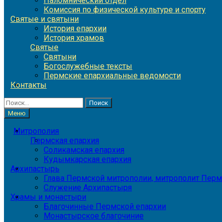
Паломнический отдел
Комиссия по физической культуре и спорту
Святые и святыни
История епархии
История храмов
Святые
Святыни
Богослужебные тексты
Пермские епархиальные ведомости
Контакты
Найти:
Меню
Митрополия
Пермская епархия
Соликамская епархия
Кудымкарская епархия
Архипастырь
Глава Пермской митрополии, митрополит Перм
Служение Архипастыря
Храмы и монастыри
Благочинные Пермской епархии
Монастырское благочиние