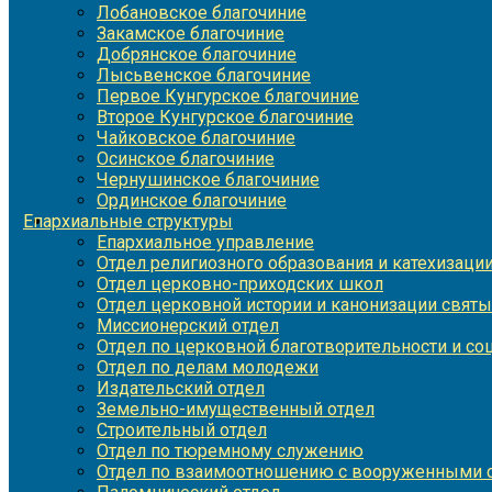
Лобановское благочиние
Закамское благочиние
Добрянское благочиние
Лысьвенское благочиние
Первое Кунгурское благочиние
Второе Кунгурское благочиние
Чайковское благочиние
Осинское благочиние
Чернушинское благочиние
Ординское благочиние
Епархиальные структуры
Епархиальное управление
Отдел религиозного образования и катехизаци
Отдел церковно-приходских школ
Отдел церковной истории и канонизации святы
Миссионерский отдел
Отдел по церковной благотворительности и с
Отдел по делам молодежи
Издательский отдел
Земельно-имущественный отдел
Строительный отдел
Отдел по тюремному служению
Отдел по взаимоотношению с вооруженными с