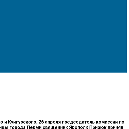
и Кунгурского, 26 апреля председатель комиссии по
дицы города Перми священник Ярополк Призюк принял