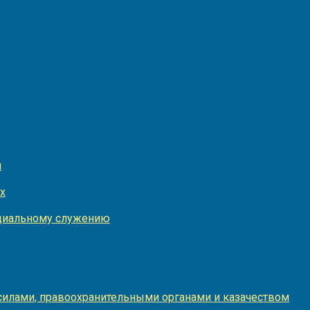
и
х
оциальному служению
илами, правоохранительными органами и казачеством