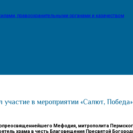
илами, правоохранительными органами и казачеством
 участие в мероприятии «Салют, Победа»
преосвященнейшего Мефодия, митрополита Пермского 
тоятель храма в честь Благовещения Пресвятой Богоро