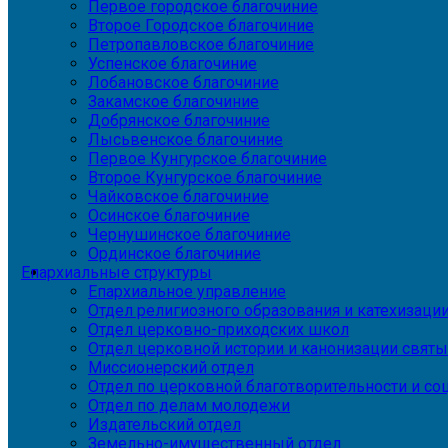
Первое городское благочиние
Второе Городское благочиние
Петропавловское благочиние
Успенское благочиние
Лобановское благочиние
Закамское благочиние
Добрянское благочиние
Лысьвенское благочиние
Первое Кунгурское благочиние
Второе Кунгурское благочиние
Чайковское благочиние
Осинское благочиние
Чернушинское благочиние
Ординское благочиние
Епархиальные структуры
Епархиальное управление
Отдел религиозного образования и катехизаци
Отдел церковно-приходских школ
Отдел церковной истории и канонизации святы
Миссионерский отдел
Отдел по церковной благотворительности и с
Отдел по делам молодежи
Издательский отдел
Земельно-имущественный отдел