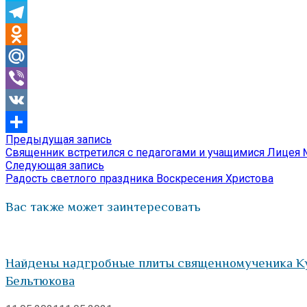
Skype
Telegram
Odnoklassniki
Mail.Ru
Viber
VK
Предыдущая
Предыдущая запись
Навигация
Отправить
запись:
Священник встретился с педагогами и учащимися Лицея
по
Следующая
Следующая запись
запись:
Радость светлого праздника Воскресения Христова
записям
Вас также может заинтересовать
Найдены надгробные плиты священномученика Кул
Бельтюкова