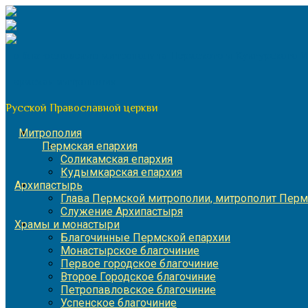
Перейти
к
содержимому
По благословению митрополита Пермского и Кунгурского 
Пермская митрополия
Русской Православной церкви
Митрополия
Пермская епархия
Соликамская епархия
Кудымкарская епархия
Архипастырь
Глава Пермской митрополии, митрополит Перм
Служение Архипастыря
Храмы и монастыри
Благочинные Пермской епархии
Монастырское благочиние
Первое городское благочиние
Второе Городское благочиние
Петропавловское благочиние
Успенское благочиние