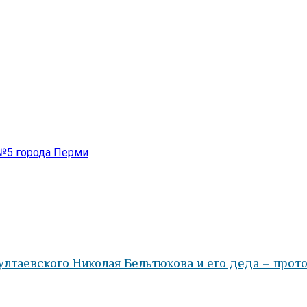
 №5 города Перми
таевского Николая Бельтюкова и его деда – прот