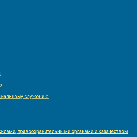
и
х
оциальному служению
илами, правоохранительными органами и казачеством