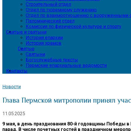
Строительный отдел
Отдел по тюремному служению
Отдел по взаимоотношению с вооруженными с
Паломнический отдел
Комиссия по физической культуре и спорту
Святые и святыни
История епархии
История храмов
Святые
Святыни
Богослужебные тексты
Пермские епархиальные ведомости
Контакты
Новости
Глава Пермской митрополии принял уча
11.05.2025
9 мая, в день празднования 80-й годовщины Победы 
парад. В числе почетных гостей в праздничном меро