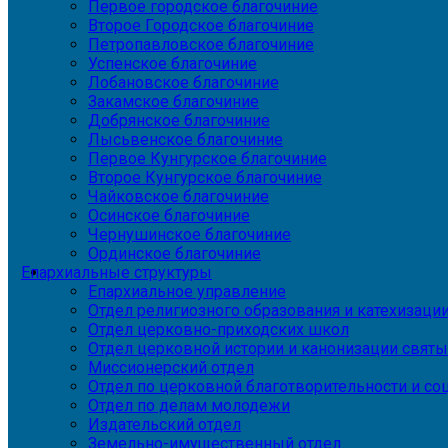
Первое городское благочиние
Второе Городское благочиние
Петропавловское благочиние
Успенское благочиние
Лобановское благочиние
Закамское благочиние
Добрянское благочиние
Лысьвенское благочиние
Первое Кунгурское благочиние
Второе Кунгурское благочиние
Чайковское благочиние
Осинское благочиние
Чернушинское благочиние
Ординское благочиние
Епархиальные структуры
Епархиальное управление
Отдел религиозного образования и катехизаци
Отдел церковно-приходских школ
Отдел церковной истории и канонизации святы
Миссионерский отдел
Отдел по церковной благотворительности и с
Отдел по делам молодежи
Издательский отдел
Земельно-имущественный отдел