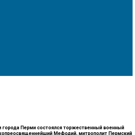
ди города Перми состоялся торжественный военный
ысокопреосвященнейший Мефодий, митрополит Пермский