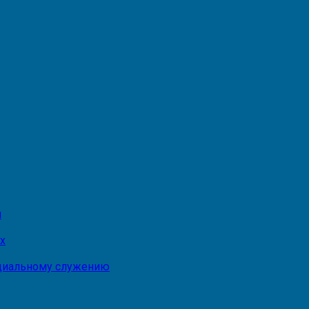
и
х
оциальному служению