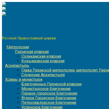
Перейти
к
содержимому
По благословению митрополита Пермского и Кунгурского 
Пермская митрополия
Русской Православной церкви
Митрополия
Пермская епархия
Соликамская епархия
Кудымкарская епархия
Архипастырь
Глава Пермской митрополии, митрополит Перм
Служение Архипастыря
Храмы и монастыри
Благочинные Пермской епархии
Монастырское благочиние
Первое городское благочиние
Второе Городское благочиние
Петропавловское благочиние
Успенское благочиние