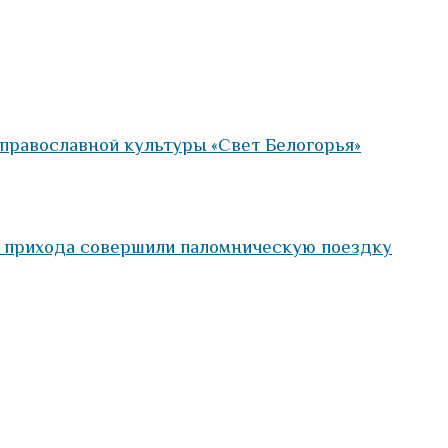
православной культуры «Свет Белогорья»
о прихода совершили паломническую поездку