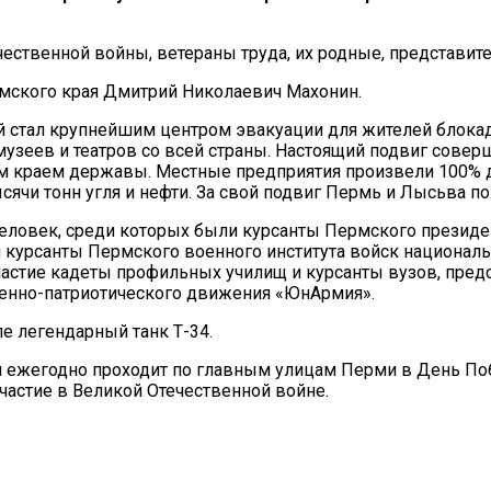
ечественной войны, ветераны труда, их родные, представи
рмского края Дмитрий Николаевич Махонин.
й стал крупнейшим центром эвакуации для жителей блокад
музеев и театров со всей страны. Настоящий подвиг совер
 краем державы. Местные предприятия произвели 100% д
ячи тонн угля и нефти. За свой подвиг Пермь и Лысьва п
человек, среди которых были курсанты Пермского президе
 курсанты Пермского военного института войск национал
участие кадеты профильных училищ и курсанты вузов, пре
оенно-патриотического движения «ЮнАрмия».
е легендарный танк Т-34.
 ежегодно проходит по главным улицам Перми в День Поб
частие в Великой Отечественной войне.