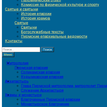
Паломнический отдел
Комиссия по физической культуре и спорту
Святые и святыни
История епархии
История храмов
Святые
Святыни
Богослужебные тексты
Пермские епархиальные ведомости
Контакты
Найти:
Меню
Митрополия
Пермская епархия
Соликамская епархия
Кудымкарская епархия
Архипастырь
Глава Пермской митрополии, митрополит Перм
Служение Архипастыря
Храмы и монастыри
Благочинные Пермской епархии
Монастырское благочиние