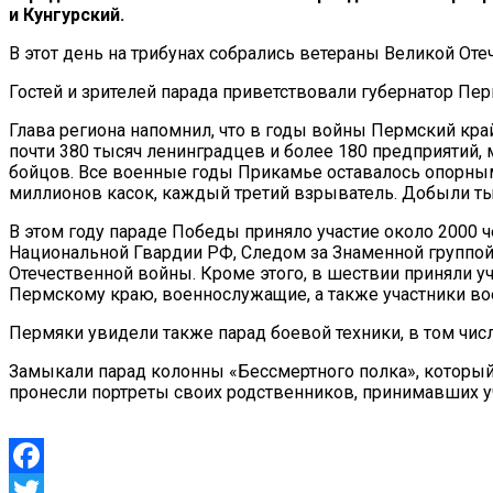
и Кунгурский.
В этот день на трибунах собрались ветераны Великой От
Гостей и зрителей парада приветствовали губернатор Пе
Глава региона напомнил, что в годы войны Пермский кра
почти 380 тысяч ленинградцев и более 180 предприятий, 
бойцов. Все военные годы Прикамье оставалось опорным
миллионов касок, каждый третий взрыватель. Добыли тыс
В этом году параде Победы приняло участие около 2000 
Национальной Гвардии РФ, Следом за Знаменной группой
Отечественной войны. Кроме этого, в шествии приняли 
Пермскому краю, военнослужащие, а также участники в
Пермяки увидели также парад боевой техники, в том числ
Замыкали парад колонны «Бессмертного полка», который
пронесли портреты своих родственников, принимавших у
Facebook