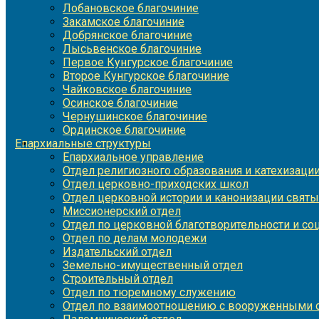
Лобановское благочиние
Закамское благочиние
Добрянское благочиние
Лысьвенское благочиние
Первое Кунгурское благочиние
Второе Кунгурское благочиние
Чайковское благочиние
Осинское благочиние
Чернушинское благочиние
Ординское благочиние
Епархиальные структуры
Епархиальное управление
Отдел религиозного образования и катехизаци
Отдел церковно-приходских школ
Отдел церковной истории и канонизации святы
Миссионерский отдел
Отдел по церковной благотворительности и с
Отдел по делам молодежи
Издательский отдел
Земельно-имущественный отдел
Строительный отдел
Отдел по тюремному служению
Отдел по взаимоотношению с вооруженными с