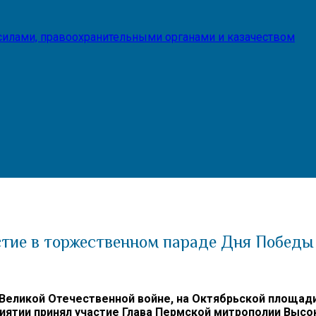
илами, правоохранительными органами и казачеством
стие в торжественном параде Дня Победы
в Великой Отечественной войне, на Октябрьской площа
приятии принял участие Глава Пермской митрополии В