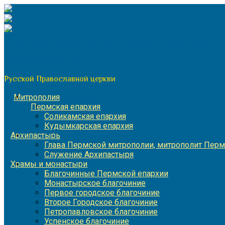
Перейти
к
содержимому
По благословению митрополита Пермского и Кунгурского 
Пермская митрополия
Русской Православной церкви
Митрополия
Пермская епархия
Соликамская епархия
Кудымкарская епархия
Архипастырь
Глава Пермской митрополии, митрополит Перм
Служение Архипастыря
Храмы и монастыри
Благочинные Пермской епархии
Монастырское благочиние
Первое городское благочиние
Второе Городское благочиние
Петропавловское благочиние
Успенское благочиние