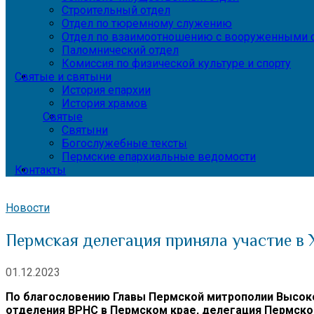
Строительный отдел
Отдел по тюремному служению
Отдел по взаимоотношению с вооруженными с
Паломнический отдел
Комиссия по физической культуре и спорту
Святые и святыни
История епархии
История храмов
Святые
Святыни
Богослужебные тексты
Пермские епархиальные ведомости
Контакты
Новости
Пермская делегация приняла участие в 
01.12.2023
По благословению Главы Пермской митрополии Высок
отделения ВРНС в Пермском крае, делегация Пермског