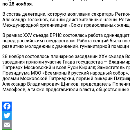
по 28 ноября.
В состав делегации, которую возглавил секретарь Реги
Александр Толокнов, вошли действительные члены Регио
Международной организации «Союз православных женщин
В рамках XXV съезда ВРНС состоялась работа одиннадца
перед российским государством. Работа секций была по
развитию молодежных движений, гуманитарной помощи 
28 ноября состоялось пленарное заседании XXV съезда В
заседания приняли участие Глава государства — Владим
Патриарх Московский и всея Руси Кирилл; Заместитель 
Президиума МОО «Всемирный русский народный собор», 
делами Московской Патриархии, первый викарий Патриар
Александр Владимирович Щипков, председатель Попечите
Малофеев, а также представители власти, общественные
Facebook
Twitter