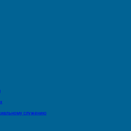
и
х
оциальному служению