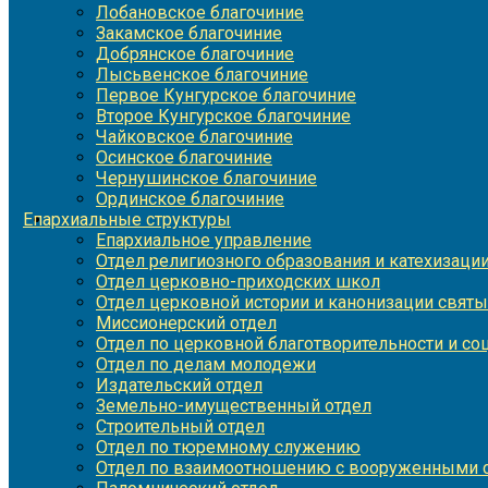
Лобановское благочиние
Закамское благочиние
Добрянское благочиние
Лысьвенское благочиние
Первое Кунгурское благочиние
Второе Кунгурское благочиние
Чайковское благочиние
Осинское благочиние
Чернушинское благочиние
Ординское благочиние
Епархиальные структуры
Епархиальное управление
Отдел религиозного образования и катехизаци
Отдел церковно-приходских школ
Отдел церковной истории и канонизации святы
Миссионерский отдел
Отдел по церковной благотворительности и с
Отдел по делам молодежи
Издательский отдел
Земельно-имущественный отдел
Строительный отдел
Отдел по тюремному служению
Отдел по взаимоотношению с вооруженными с