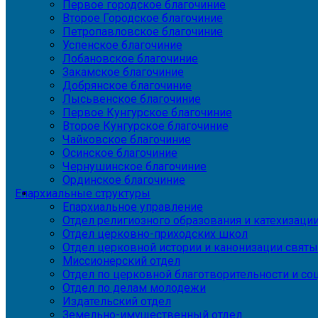
Первое городское благочиние
Второе Городское благочиние
Петропавловское благочиние
Успенское благочиние
Лобановское благочиние
Закамское благочиние
Добрянское благочиние
Лысьвенское благочиние
Первое Кунгурское благочиние
Второе Кунгурское благочиние
Чайковское благочиние
Осинское благочиние
Чернушинское благочиние
Ординское благочиние
Епархиальные структуры
Епархиальное управление
Отдел религиозного образования и катехизаци
Отдел церковно-приходских школ
Отдел церковной истории и канонизации святы
Миссионерский отдел
Отдел по церковной благотворительности и с
Отдел по делам молодежи
Издательский отдел
Земельно-имущественный отдел