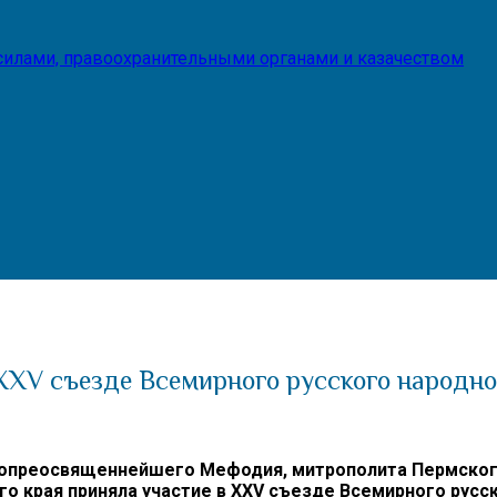
илами, правоохранительными органами и казачеством
XXV съезде Всемирного русского народно
опреосвященнейшего Мефодия, митрополита Пермского
о края приняла участие в
XXV съезде Всемирного русск