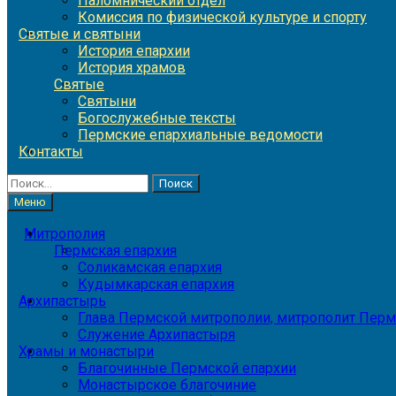
Паломнический отдел
Комиссия по физической культуре и спорту
Святые и святыни
История епархии
История храмов
Святые
Святыни
Богослужебные тексты
Пермские епархиальные ведомости
Контакты
Найти:
Меню
Митрополия
Пермская епархия
Соликамская епархия
Кудымкарская епархия
Архипастырь
Глава Пермской митрополии, митрополит Перм
Служение Архипастыря
Храмы и монастыри
Благочинные Пермской епархии
Монастырское благочиние