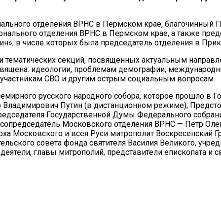
онального отделения ВРНС в Пермском крае, благочинный 
нального отделения ВРНС в Пермском крае, а также пред
», в числе которых была председатель отделения в Прик
ти тематических секций, посвященных актуальным направл
священа: идеологии, проблемам демографии, международн
участникам СВО и другим острым социальным вопросам.
семирного русского народного собора, которое прошло в 
ир Владимирович Путин (в дистанционном режиме); Предс
председателя Государственной Думы Федерального собран
сопредседатель Московского отделения ВРНС — Петр Олег
ха Московского и всея Руси митрополит Воскресенский Гр
льского совета фонда святителя Василия Великого, учред
 деятели, главы митрополий, представители епископата и