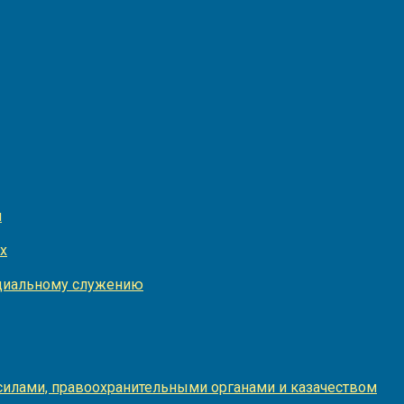
и
х
оциальному служению
илами, правоохранительными органами и казачеством