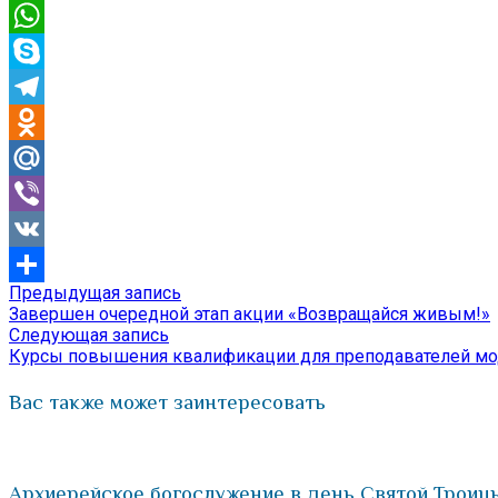
Email
WhatsApp
Skype
Telegram
Odnoklassniki
Mail.Ru
Viber
VK
Предыдущая
Предыдущая запись
Навигация
Отправить
запись:
Завершен очередной этап акции «Возвращайся живым!»
по
Следующая
Следующая запись
запись:
Курсы повышения квалификации для преподавателей мо
записям
Вас также может заинтересовать
Архиерейское богослужение в день Святой Троиц