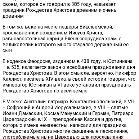
своем, которое он говорил в 385 году, называет
праздник Рождества Христова древним и очень
древним.
В том же веке на месте пещеры Вифлеемской,
прославленной рождением Иисуса Христа,
равноапостольная царица Елена соорудила храм, о
великолепии которого много старался державный ее
сын.
В кодексе Феодосия, изданном в 438 году, и Юстиниана
– в 535, излагается закон о всеобщем праздновании дня
Рождества Христова. В этом смысле, вероятно, Никифор
Каллист, писатель XIV века, в своей истории говорит, что
император Юстиниан в VI веке установил праздновать
Рождество Христово по всей земле.
В V веке Анатолий, патриарх Константинопольский, в VII
– Софроний и Андрей Иерусалимские, в VIII – святые
Иоанн Дамаскин, Косма Маиумский и Герман, Патриарх
Цареградский, в IX – преподобная Кассия и другие,
которых имена неизвестны, написали для праздника
Рождества Христова многие священные песнопения,
употребляемые ныне Церковью для прославления