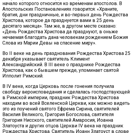
начало которого относится ко временам апостолов. В
Апостольских Постановлениях говорится: «Храните,
братия, дни праздничные, и во-первых день Рождества
Христова, которое да празднуется вами в 25 день
десятаго месяца». Там же, в другом месте сказано:
«День Рождества Христова да празднуют, в оньже
нечаемая благодать дана человекам рождением Божия
Слова из Марии Девы на спасение миру».
Во II веке на день празднования Рождества Христова 25
декабря указывает святитель Климент
Александрийский. В III веке о празднике Рождества
Христова, как о бывшем прежде, упоминает святой
Ипполит Римский.
В IV веке, когда Церковь после гонения получила
свободу вероисповедания и сделалась господствующей
в Римской империи, праздник Рождества Христова
находим во всей Вселенской Церкви, как можно видеть
это из поучений святого Ефрема Сирина, святителей
Василия Великого, Григория Богослова, святителя
Григория Нисского, святителей Амвросия, Иоанна
Златоуста и других отцов Церкви IV века на праздник
Рождества Христова. Святитель Иоанн Златоуст в слове