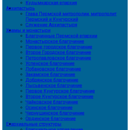
Кудымкарская епархия
Архипастырь
Глава Пермской митрополии, митрополит
Пермский и Кунгурский
Служение Архипастыря
Храмы и монастыри
Благочинные Пермской епархии
Монастырское благочиние
Первое городское благочиние
Второе Городское благочиние
Петропавловское благочиние
Успенское благочиние
Лобановское благочиние
Закамское благочиние
Добрянское благочиние
Лысьвенское благочиние
Первое Кунгурское благочиние
Второе Кунгурское благочиние
Чайковское благочиние
Осинское благочиние
Чернушинское благочиние
Ординское благочиние
Епархиальные структуры
Епархиальное управление