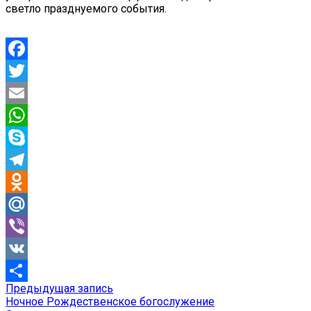
светло празднуемого события.
Facebook
Twitter
Email
WhatsApp
Skype
Telegram
Odnoklassniki
Mail.Ru
Viber
VK
Предыдущая
Предыдущая запись
Навигация
Отправить
запись:
Ночное Рождественское богослужение