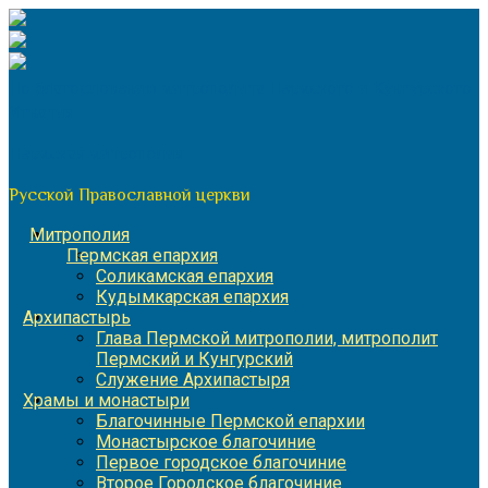
Перейти
к
содержимому
По благословению митрополита Пермского и Кунгурского
Игнатия
Пермская митрополия
Русской Православной церкви
Митрополия
Пермская епархия
Соликамская епархия
Кудымкарская епархия
Архипастырь
Глава Пермской митрополии, митрополит
Пермский и Кунгурский
Служение Архипастыря
Храмы и монастыри
Благочинные Пермской епархии
Монастырское благочиние
Первое городское благочиние
Второе Городское благочиние