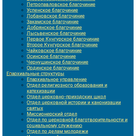
Петропавловское благочиние
Успенское благочиние
Лобановское благочиние
Закамское благочиние
Добрянское благочиние
Лысьвенское благочиние
Первое Кунгурское благочиние
Второе Кунгурское благочиние
Чайковское благочиние
Осинское благочиние
Чернушинское благочиние
Ординское благочиние
Епархиальные структуры
Епархиальное управление
Отдел религиозного образования и
катехизации
Отдел церковно-приходских школ
Отдел церковной истории и канонизации
святых
Миссионерский отдел
Отдел по церковной благотворительности и
социальному служению
Отдел по делам молодежи