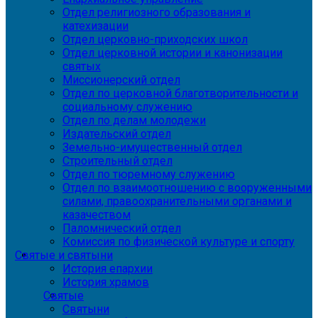
Отдел религиозного образования и
катехизации
Отдел церковно-приходских школ
Отдел церковной истории и канонизации
святых
Миссионерский отдел
Отдел по церковной благотворительности и
социальному служению
Отдел по делам молодежи
Издательский отдел
Земельно-имущественный отдел
Строительный отдел
Отдел по тюремному служению
Отдел по взаимоотношению с вооруженными
силами, правоохранительными органами и
казачеством
Паломнический отдел
Комиссия по физической культуре и спорту
Святые и святыни
История епархии
История храмов
Святые
Святыни