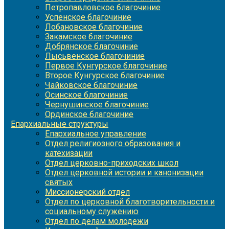
Петропавловское благочиние
Успенское благочиние
Лобановское благочиние
Закамское благочиние
Добрянское благочиние
Лысьвенское благочиние
Первое Кунгурское благочиние
Второе Кунгурское благочиние
Чайковское благочиние
Осинское благочиние
Чернушинское благочиние
Ординское благочиние
Епархиальные структуры
Епархиальное управление
Отдел религиозного образования и
катехизации
Отдел церковно-приходских школ
Отдел церковной истории и канонизации
святых
Миссионерский отдел
Отдел по церковной благотворительности и
социальному служению
Отдел по делам молодежи