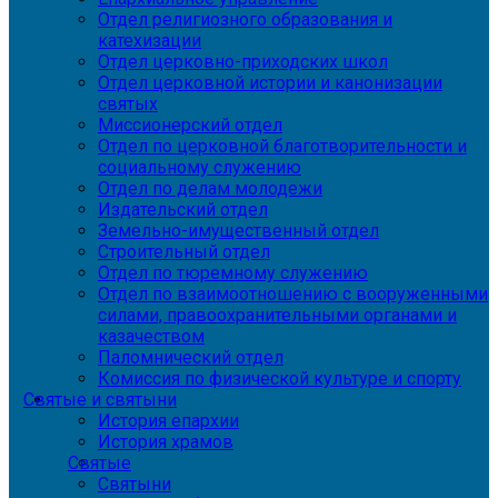
Отдел религиозного образования и
катехизации
Отдел церковно-приходских школ
Отдел церковной истории и канонизации
святых
Миссионерский отдел
Отдел по церковной благотворительности и
социальному служению
Отдел по делам молодежи
Издательский отдел
Земельно-имущественный отдел
Строительный отдел
Отдел по тюремному служению
Отдел по взаимоотношению с вооруженными
силами, правоохранительными органами и
казачеством
Паломнический отдел
Комиссия по физической культуре и спорту
Святые и святыни
История епархии
История храмов
Святые
Святыни