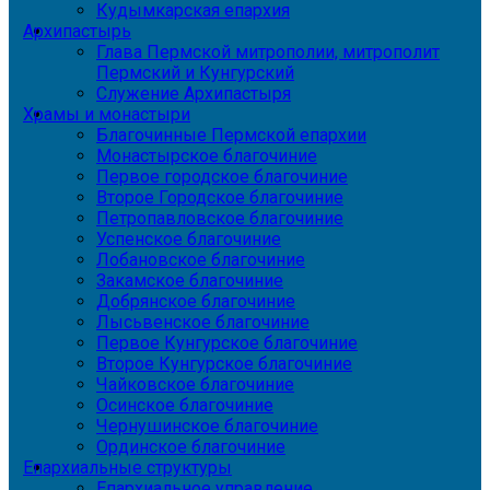
Кудымкарская епархия
Архипастырь
Глава Пермской митрополии, митрополит
Пермский и Кунгурский
Служение Архипастыря
Храмы и монастыри
Благочинные Пермской епархии
Монастырское благочиние
Первое городское благочиние
Второе Городское благочиние
Петропавловское благочиние
Успенское благочиние
Лобановское благочиние
Закамское благочиние
Добрянское благочиние
Лысьвенское благочиние
Первое Кунгурское благочиние
Второе Кунгурское благочиние
Чайковское благочиние
Осинское благочиние
Чернушинское благочиние
Ординское благочиние
Епархиальные структуры
Епархиальное управление