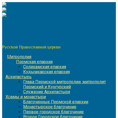
Перейти
к
содержимому
По благословению митрополита Пермского и Кунгурского
Игнатия
Пермская митрополия
Русской Православной церкви
Митрополия
Пермская епархия
Соликамская епархия
Кудымкарская епархия
Архипастырь
Глава Пермской митрополии, митрополит
Пермский и Кунгурский
Служение Архипастыря
Храмы и монастыри
Благочинные Пермской епархии
Монастырское благочиние
Первое городское благочиние
Второе Городское благочиние