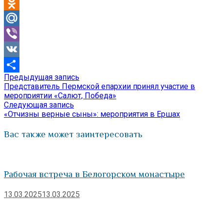
Telegram
Odnoklassniki
Mail.Ru
Viber
VK
Предыдущая
Предыдущая запись
Навигация
Отправить
запись:
Представитель Пермской епархии принял участие в
по
мероприятии «Салют, Победа»
Следующая
Следующая запись
записям
запись:
«Отчизны верные сыны»: мероприятия в Ершах
Вас также может заинтересовать
Рабочая встреча в Белогорском монастыре
13.03.2025
13.03.2025