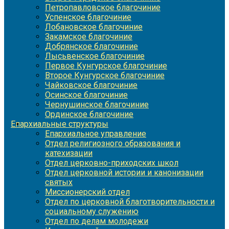
Петропавловское благочиние
Успенское благочиние
Лобановское благочиние
Закамское благочиние
Добрянское благочиние
Лысьвенское благочиние
Первое Кунгурское благочиние
Второе Кунгурское благочиние
Чайковское благочиние
Осинское благочиние
Чернушинское благочиние
Ординское благочиние
Епархиальные структуры
Епархиальное управление
Отдел религиозного образования и
катехизации
Отдел церковно-приходских школ
Отдел церковной истории и канонизации
святых
Миссионерский отдел
Отдел по церковной благотворительности и
социальному служению
Отдел по делам молодежи