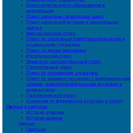
Отдел религиозного образования и
катехизации
Отдел церковно-приходских школ
Отдел церковной истории и канонизации
святых
Миссионерский отдел
Отдел по церковной благотворительности и
социальному служению
Отдел по делам молодежи
Издательский отдел
Земельно-имущественный отдел
Строительный отдел
Отдел по тюремному служению
Отдел по взаимоотношению с вооруженными
силами, правоохранительными органами и
казачеством
Паломнический отдел
Комиссия по физической культуре и спорту
Святые и святыни
История епархии
История храмов
Святые
Святыни