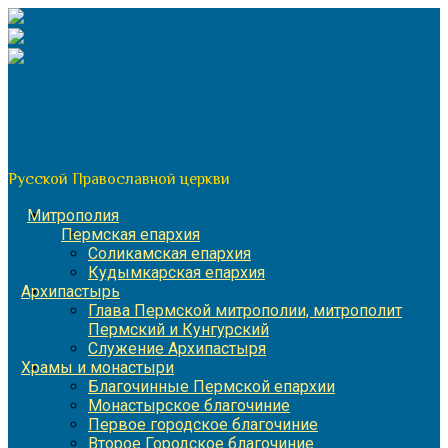
Перейти
к
содержимому
По благословению митрополита Пермского и Кунгурского
Игнатия
Пермская митрополия
Русской Православной церкви
Митрополия
Пермская епархия
Соликамская епархия
Кудымкарская епархия
Архипастырь
Глава Пермской митрополии, митрополит
Пермский и Кунгурский
Служение Архипастыря
Храмы и монастыри
Благочинные Пермской епархии
Монастырское благочиние
Первое городское благочиние
Второе Городское благочиние