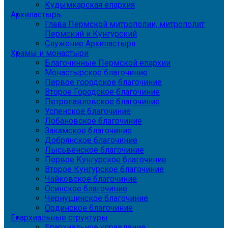
Кудымкарская епархия
Архипастырь
Глава Пермской митрополии, митрополит
Пермский и Кунгурский
Служение Архипастыря
Храмы и монастыри
Благочинные Пермской епархии
Монастырское благочиние
Первое городское благочиние
Второе Городское благочиние
Петропавловское благочиние
Успенское благочиние
Лобановское благочиние
Закамское благочиние
Добрянское благочиние
Лысьвенское благочиние
Первое Кунгурское благочиние
Второе Кунгурское благочиние
Чайковское благочиние
Осинское благочиние
Чернушинское благочиние
Ординское благочиние
Епархиальные структуры
Епархиальное управление