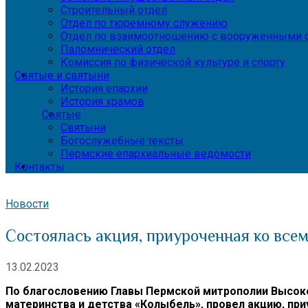
Строительный отдел
Отдел по тюремному служению
Отдел по взаимоотношению с вооруженными с
Паломнический отдел
Комиссия по физической культуре и спорту
Святые и святыни
История епархии
История храмов
Святые
Святыни
Богослужебные тексты
Пермские епархиальные ведомости
Контакты
Новости
Состоялась акция, приуроченная ко все
13.02.2023
По благословению Главы Пермской митрополии Высок
материнства и детства «Колыбель», провел акцию, пр