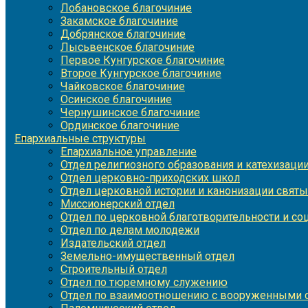
Лобановское благочиние
Закамское благочиние
Добрянское благочиние
Лысьвенское благочиние
Первое Кунгурское благочиние
Второе Кунгурское благочиние
Чайковское благочиние
Осинское благочиние
Чернушинское благочиние
Ординское благочиние
Епархиальные структуры
Епархиальное управление
Отдел религиозного образования и катехизаци
Отдел церковно-приходских школ
Отдел церковной истории и канонизации святы
Миссионерский отдел
Отдел по церковной благотворительности и с
Отдел по делам молодежи
Издательский отдел
Земельно-имущественный отдел
Строительный отдел
Отдел по тюремному служению
Отдел по взаимоотношению с вооруженными с