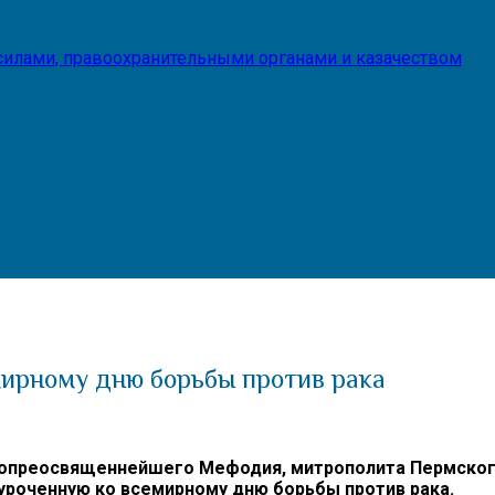
илами, правоохранительными органами и казачеством
мирному дню борьбы против рака
опреосвященнейшего Мефодия, митрополита Пермского
иуроченную ко всемирному дню борьбы против рака.