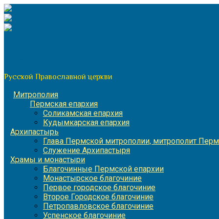
Перейти
к
содержимому
По благословению митрополита Пермского и Кунгурского 
Пермская митрополия
Русской Православной церкви
Митрополия
Пермская епархия
Соликамская епархия
Кудымкарская епархия
Архипастырь
Глава Пермской митрополии, митрополит Перм
Служение Архипастыря
Храмы и монастыри
Благочинные Пермской епархии
Монастырское благочиние
Первое городское благочиние
Второе Городское благочиние
Петропавловское благочиние
Успенское благочиние