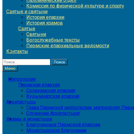
Паломнический отдел
Комиссия по физической культуре и спорту
Святые и святыни
История епархии
История храмов
Святые
Святыни
Богослужебные тексты
Пермские епархиальные ведомости
Контакты
Найти:
Меню
Митрополия
Пермская епархия
Соликамская епархия
Кудымкарская епархия
Архипастырь
Глава Пермской митрополии, митрополит Перм
Служение Архипастыря
Храмы и монастыри
Благочинные Пермской епархии
Монастырское благочиние