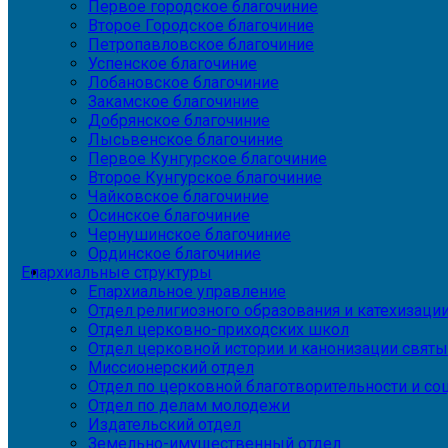
Первое городское благочиние
Второе Городское благочиние
Петропавловское благочиние
Успенское благочиние
Лобановское благочиние
Закамское благочиние
Добрянское благочиние
Лысьвенское благочиние
Первое Кунгурское благочиние
Второе Кунгурское благочиние
Чайковское благочиние
Осинское благочиние
Чернушинское благочиние
Ординское благочиние
Епархиальные структуры
Епархиальное управление
Отдел религиозного образования и катехизаци
Отдел церковно-приходских школ
Отдел церковной истории и канонизации святы
Миссионерский отдел
Отдел по церковной благотворительности и с
Отдел по делам молодежи
Издательский отдел
Земельно-имущественный отдел