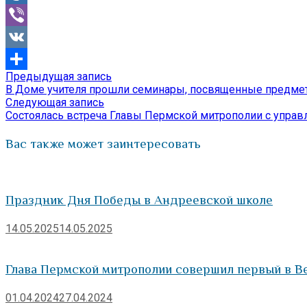
Mail.Ru
Viber
VK
Предыдущая
Предыдущая запись
Навигация
Отправить
запись:
В Доме учителя прошли семинары, посвященные предмету
по
Следующая
Следующая запись
запись:
Состоялась встреча Главы Пермской митрополии с упр
записям
Вас также может заинтересовать
Праздник Дня Победы в Андреевской школе
14.05.2025
14.05.2025
Глава Пермской митрополии совершил первый в В
01.04.2024
27.04.2024