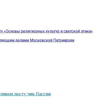
 «Основы религиозных культур и светской этики»
авляющим делами Московской Патриархии
еликом посту чин Пассии