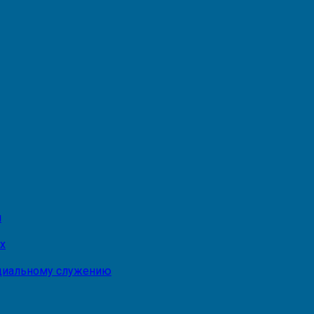
и
х
оциальному служению