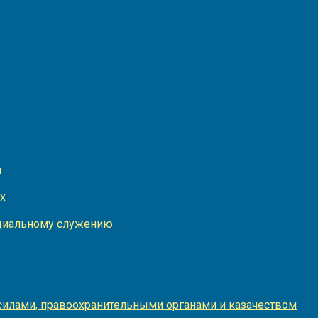
и
х
оциальному служению
илами, правоохранительными органами и казачеством