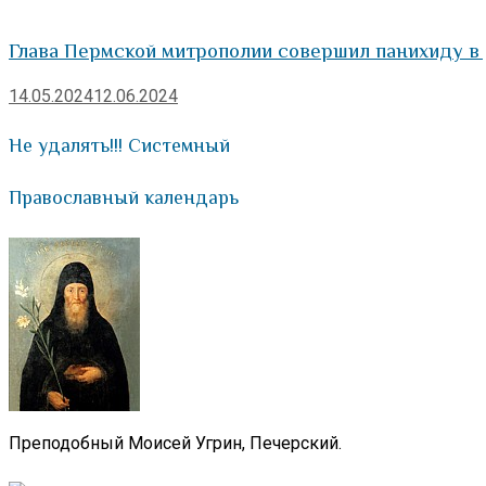
Глава Пермской митрополии совершил панихиду в
14.05.2024
12.06.2024
Не удалять!!! Системный
Православный календарь
Преподобный Моисей Угрин, Печерский.