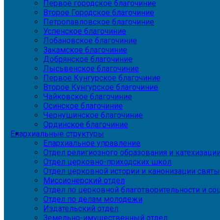
Первое городское благочиние
Второе Городское благочиние
Петропавловское благочиние
Успенское благочиние
Лобановское благочиние
Закамское благочиние
Добрянское благочиние
Лысьвенское благочиние
Первое Кунгурское благочиние
Второе Кунгурское благочиние
Чайковское благочиние
Осинское благочиние
Чернушинское благочиние
Ординское благочиние
Епархиальные структуры
Епархиальное управление
Отдел религиозного образования и катехизаци
Отдел церковно-приходских школ
Отдел церковной истории и канонизации святы
Миссионерский отдел
Отдел по церковной благотворительности и с
Отдел по делам молодежи
Издательский отдел
Земельно-имущественный отдел