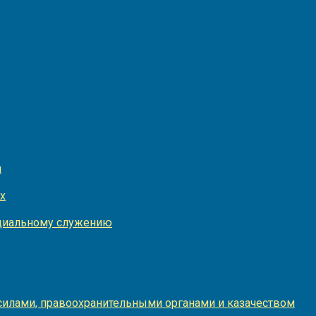
и
х
оциальному служению
илами, правоохранительными органами и казачеством