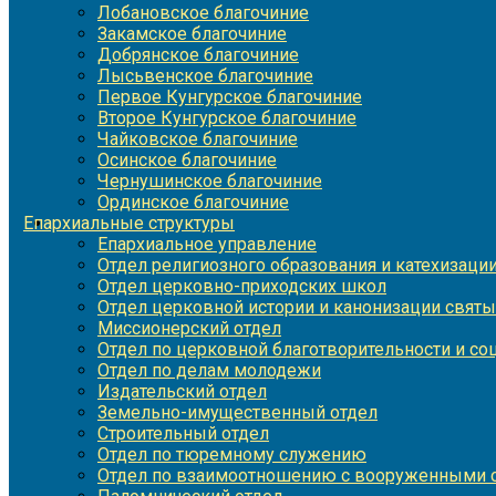
Лобановское благочиние
Закамское благочиние
Добрянское благочиние
Лысьвенское благочиние
Первое Кунгурское благочиние
Второе Кунгурское благочиние
Чайковское благочиние
Осинское благочиние
Чернушинское благочиние
Ординское благочиние
Епархиальные структуры
Епархиальное управление
Отдел религиозного образования и катехизаци
Отдел церковно-приходских школ
Отдел церковной истории и канонизации святы
Миссионерский отдел
Отдел по церковной благотворительности и с
Отдел по делам молодежи
Издательский отдел
Земельно-имущественный отдел
Строительный отдел
Отдел по тюремному служению
Отдел по взаимоотношению с вооруженными с