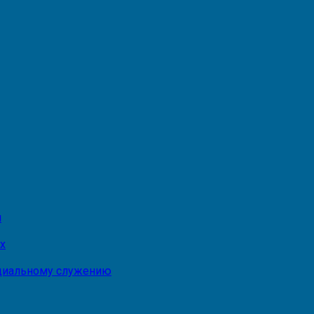
и
х
оциальному служению