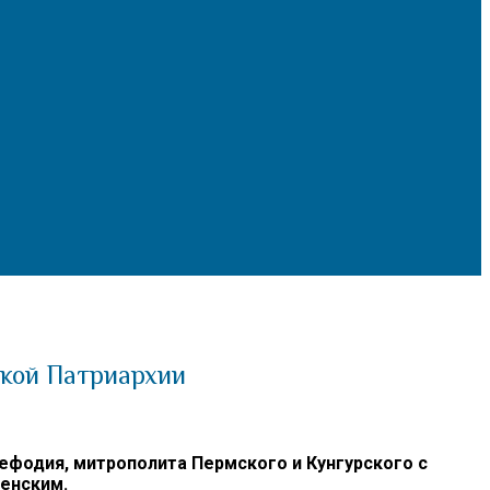
кой Патриархии
фодия, митрополита Пермского и Кунгурского с
енским.