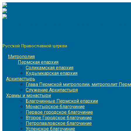
Перейти
к
содержимому
По благословению митрополита Пермского и Кунгурского 
Пермская митрополия
Русской Православной церкви
Митрополия
Пермская епархия
Соликамская епархия
Кудымкарская епархия
Архипастырь
Глава Пермской митрополии, митрополит Перм
Служение Архипастыря
Храмы и монастыри
Благочинные Пермской епархии
Монастырское благочиние
Первое городское благочиние
Второе Городское благочиние
Петропавловское благочиние
Успенское благочиние