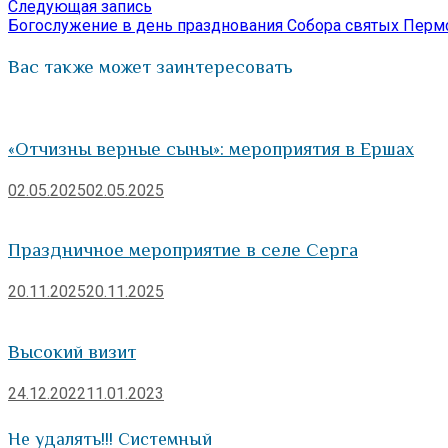
по
Следующая
Следующая запись
запись:
Богослужение в день празднования Собора святых Перм
записям
Вас также может заинтересовать
«Отчизны верные сыны»: мероприятия в Ершах
02.05.2025
02.05.2025
Праздничное мероприятие в селе Серга
20.11.2025
20.11.2025
Высокий визит
24.12.2022
11.01.2023
Не удалять!!! Системный