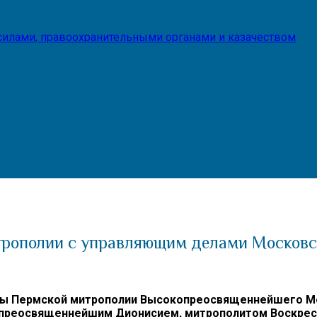
илами, правоохранительными органами и казачеством
трополии с управляющим делами Московс
авы Пермской митрополии Высокопреосвященнейшего Ме
преосвященнейшим Дионисием, митрополитом Воскрес