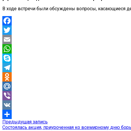
В ходе встречи были обсуждены вопросы, касающиеся дея
Facebook
Twitter
Email
WhatsApp
Skype
Telegram
Odnoklassniki
Mail.Ru
Viber
VK
Предыдущая
Предыдущая запись
Навигация
Отправить
запись:
Состоялась акция, приуроченная ко всемирному дню бор