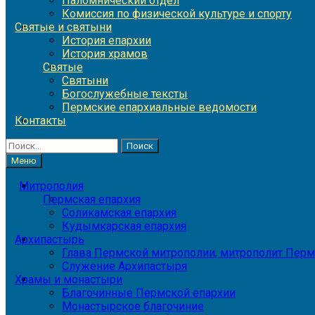
Паломнический отдел
Комиссия по физической культуре и спорту
Святые и святыни
История епархии
История храмов
Святые
Святыни
Богослужебные тексты
Пермские епархиальные ведомости
Контакты
Найти:
Меню
Митрополия
Пермская епархия
Соликамская епархия
Кудымкарская епархия
Архипастырь
Глава Пермской митрополии, митрополит Перм
Служение Архипастыря
Храмы и монастыри
Благочинные Пермской епархии
Монастырское благочиние