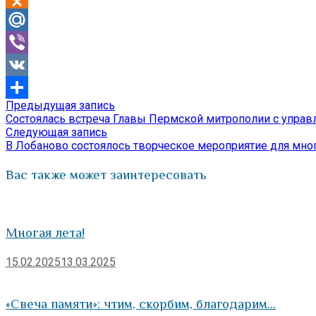
Odnoklassniki
Mail.Ru
Viber
VK
Предыдущая
Предыдущая запись
Навигация
Отправить
запись:
Состоялась встреча Главы Пермской митрополии с упр
по
Следующая
Следующая запись
запись:
В Лобаново состоялось творческое мероприятие для мно
записям
Вас также может заинтересовать
Многая лета!
15.02.2025
13.03.2025
«Свеча памяти»: чтим, скорбим, благодарим…