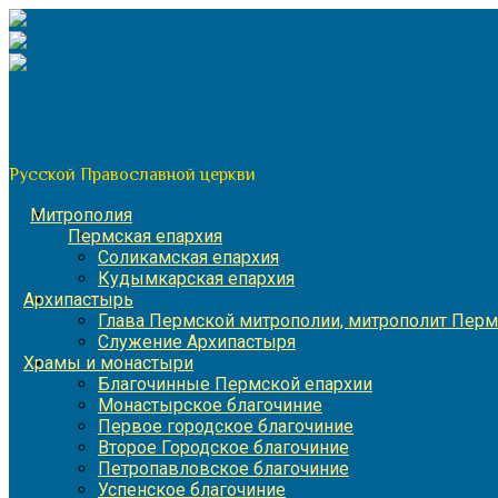
Перейти
к
содержимому
По благословению митрополита Пермского и Кунгурского 
Пермская митрополия
Русской Православной церкви
Митрополия
Пермская епархия
Соликамская епархия
Кудымкарская епархия
Архипастырь
Глава Пермской митрополии, митрополит Перм
Служение Архипастыря
Храмы и монастыри
Благочинные Пермской епархии
Монастырское благочиние
Первое городское благочиние
Второе Городское благочиние
Петропавловское благочиние
Успенское благочиние