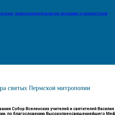
илами, правоохранительными органами и казачеством
ора святых Пермской митрополии
вания Собор Вселенских учителей и святителей Василия 
ии, по благословению Высокопреосвященнейшего Мефод