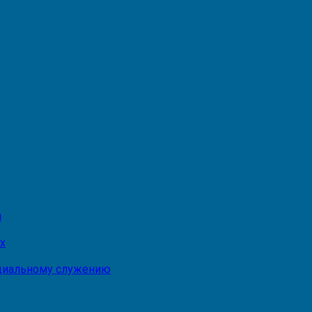
и
х
оциальному служению