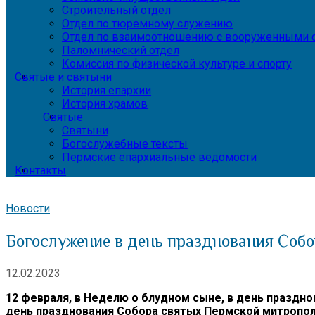
Строительный отдел
Отдел по тюремному служению
Отдел по взаимоотношению с вооруженными с
Паломнический отдел
Комиссия по физической культуре и спорту
Святые и святыни
История епархии
История храмов
Святые
Святыни
Богослужебные тексты
Пермские епархиальные ведомости
Контакты
Новости
Богослужение в день празднования Соб
12.02.2023
12 февраля, в Неделю о блудном сыне, в день праздно
день празднования Собора святых Пермской митропол