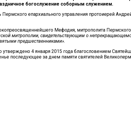
раздничное богослужение соборным служением.
ь Пермского епархиального управления протоиерей Андре
окопреосвященнейшего Мефодия, митрополита Пермского 
ской митрополии, свидетельствующим о непрекращающемся 
святыми предшественниками».
утверждено 4 января 2015 года благословением Святейше
нье последующее за днем памяти святителей Великопермс