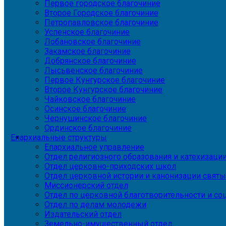
Первое городское благочиние
Второе Городское благочиние
Петропавловское благочиние
Успенское благочиние
Лобановское благочиние
Закамское благочиние
Добрянское благочиние
Лысьвенское благочиние
Первое Кунгурское благочиние
Второе Кунгурское благочиние
Чайковское благочиние
Осинское благочиние
Чернушинское благочиние
Ординское благочиние
Епархиальные структуры
Епархиальное управление
Отдел религиозного образования и катехизаци
Отдел церковно-приходских школ
Отдел церковной истории и канонизации святы
Миссионерский отдел
Отдел по церковной благотворительности и с
Отдел по делам молодежи
Издательский отдел
Земельно-имущественный отдел