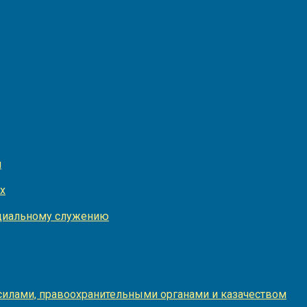
и
х
оциальному служению
илами, правоохранительными органами и казачеством