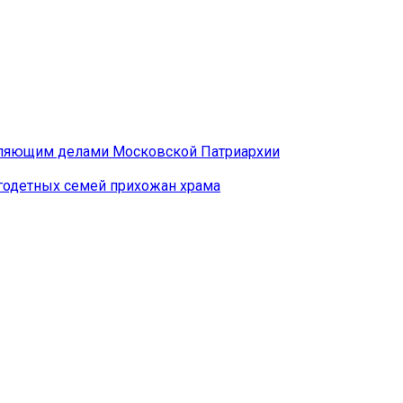
авляющим делами Московской Патриархии
годетных семей прихожан храма