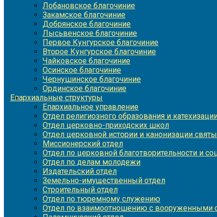
Лобановское благочиние
Закамское благочиние
Добрянское благочиние
Лысьвенское благочиние
Первое Кунгурское благочиние
Второе Кунгурское благочиние
Чайковское благочиние
Осинское благочиние
Чернушинское благочиние
Ординское благочиние
Епархиальные структуры
Епархиальное управление
Отдел религиозного образования и катехизаци
Отдел церковно-приходских школ
Отдел церковной истории и канонизации святы
Миссионерский отдел
Отдел по церковной благотворительности и с
Отдел по делам молодежи
Издательский отдел
Земельно-имущественный отдел
Строительный отдел
Отдел по тюремному служению
Отдел по взаимоотношению с вооруженными с