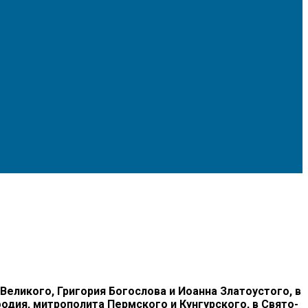
Великого, Григория Богослова и Иоанна Златоустого, в
ия, митрополита Пермского и Кунгурского, в Свято-