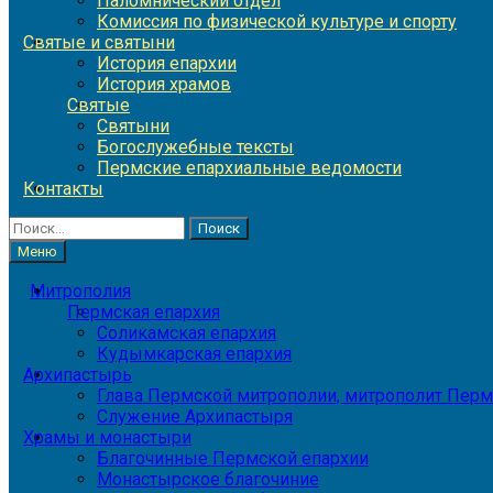
Паломнический отдел
Комиссия по физической культуре и спорту
Святые и святыни
История епархии
История храмов
Святые
Святыни
Богослужебные тексты
Пермские епархиальные ведомости
Контакты
Найти:
Меню
Митрополия
Пермская епархия
Соликамская епархия
Кудымкарская епархия
Архипастырь
Глава Пермской митрополии, митрополит Перм
Служение Архипастыря
Храмы и монастыри
Благочинные Пермской епархии
Монастырское благочиние