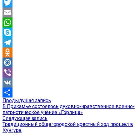
Facebook
Twitter
Email
WhatsApp
Skype
Telegram
Odnoklassniki
Mail.Ru
Viber
VK
Предыдущая
Предыдущая запись
Навигация
Отправить
запись:
В Прикамье состоялось духовно-нравственное военно-
по
патриотическое учение «Горлица»
Следующая
Следующая запись
записям
запись:
Традиционный общегородской крестный ход прошел в
Кунгуре