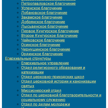
Петропавловское благочиние
Успенское благочиние
Лобановское благочиние
Закамское благочиние
Добрянское благочиние
Лысьвенское благочиние
Первое Кунгурское благочиние
Второе Кунгурское благочиние
Чайковское благочиние
Осинское благочиние
Чернушинское благочиние
Ординское благочиние
Епархиальные структуры
Епархиальное управление
Отдел религиозного образования и
катехизации
Отдел церковно-приходских школ
Отдел церковной истории и канонизации
святых
Миссионерский отдел
Отдел по церковной благотворительности и
социальному служению
Отдел по делам молодежи