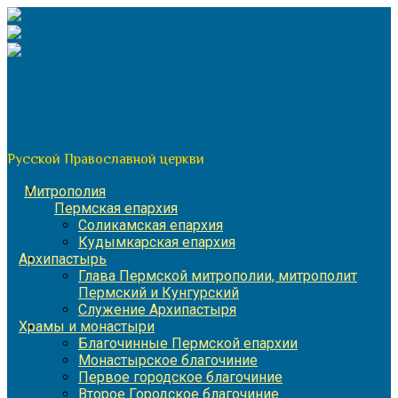
Перейти
к
содержимому
По благословению митрополита Пермского и Кунгурского
Игнатия
Пермская митрополия
Русской Православной церкви
Митрополия
Пермская епархия
Соликамская епархия
Кудымкарская епархия
Архипастырь
Глава Пермской митрополии, митрополит
Пермский и Кунгурский
Служение Архипастыря
Храмы и монастыри
Благочинные Пермской епархии
Монастырское благочиние
Первое городское благочиние
Второе Городское благочиние