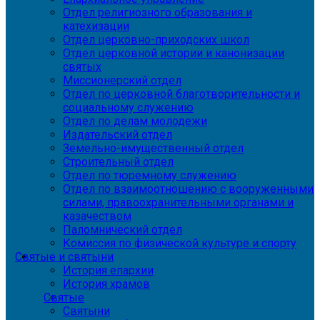
Отдел религиозного образования и
катехизации
Отдел церковно-приходских школ
Отдел церковной истории и канонизации
святых
Миссионерский отдел
Отдел по церковной благотворительности и
социальному служению
Отдел по делам молодежи
Издательский отдел
Земельно-имущественный отдел
Строительный отдел
Отдел по тюремному служению
Отдел по взаимоотношению с вооруженными
силами, правоохранительными органами и
казачеством
Паломнический отдел
Комиссия по физической культуре и спорту
Святые и святыни
История епархии
История храмов
Святые
Святыни