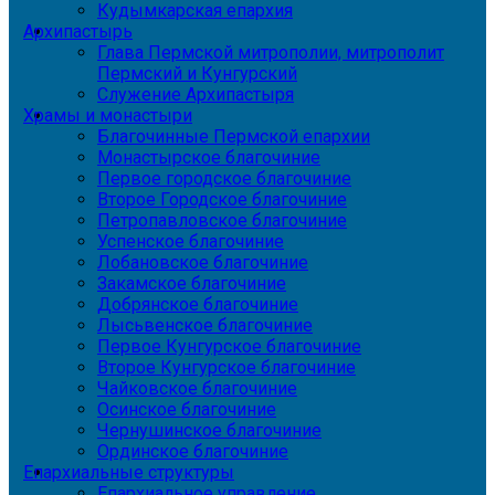
Кудымкарская епархия
Архипастырь
Глава Пермской митрополии, митрополит
Пермский и Кунгурский
Служение Архипастыря
Храмы и монастыри
Благочинные Пермской епархии
Монастырское благочиние
Первое городское благочиние
Второе Городское благочиние
Петропавловское благочиние
Успенское благочиние
Лобановское благочиние
Закамское благочиние
Добрянское благочиние
Лысьвенское благочиние
Первое Кунгурское благочиние
Второе Кунгурское благочиние
Чайковское благочиние
Осинское благочиние
Чернушинское благочиние
Ординское благочиние
Епархиальные структуры
Епархиальное управление